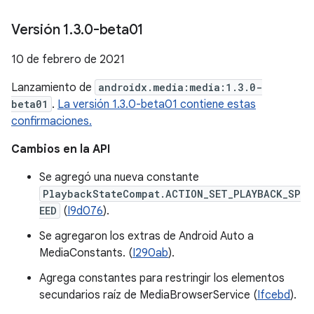
Versión 1
.
3
.
0-beta01
10 de febrero de 2021
Lanzamiento de
androidx.media:media:1.3.0-
beta01
.
La versión 1.3.0-beta01 contiene estas
confirmaciones.
Cambios en la API
Se agregó una nueva constante
PlaybackStateCompat.ACTION_SET_PLAYBACK_SP
EED
(
I9d076
).
Se agregaron los extras de Android Auto a
MediaConstants. (
I290ab
).
Agrega constantes para restringir los elementos
secundarios raíz de MediaBrowserService (
Ifcebd
).