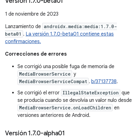
Versión 1
.
7
.
0-beta01
1 de noviembre de 2023
Lanzamiento de
androidx.media:media:1.7.0-
beta01
.
La versión 1.7.0-beta01 contiene estas
confirmaciones.
Correcciones de errores
Se corrigió una posible fuga de memoria de
MediaBrowserService
y
MediaBrowserServiceCompat
.
b/37137738
.
Se corrigió el error
IllegalStateException
que
se producía cuando se devolvía un valor nulo desde
MediaBrowserService.onLoadChildren
en
versiones anteriores de Android.
Versión 1
.
7
.
0-alpha01