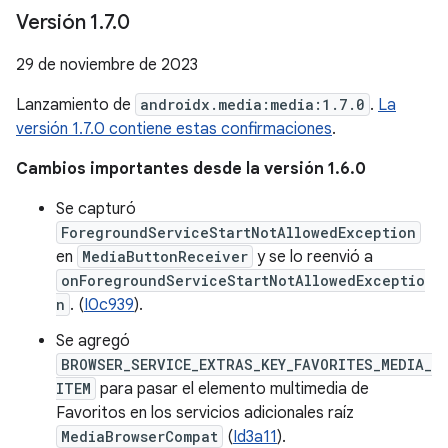
Versión 1
.
7
.
0
29 de noviembre de 2023
Lanzamiento de
androidx.media:media:1.7.0
.
La
versión 1.7.0 contiene estas confirmaciones
.
Cambios importantes desde la versión 1.6.0
Se capturó
ForegroundServiceStartNotAllowedException
en
MediaButtonReceiver
y se lo reenvió a
onForegroundServiceStartNotAllowedExceptio
n
. (
I0c939
).
Se agregó
BROWSER_SERVICE_EXTRAS_KEY_FAVORITES_MEDIA_
ITEM
para pasar el elemento multimedia de
Favoritos en los servicios adicionales raíz
MediaBrowserCompat
(
Id3a11
).