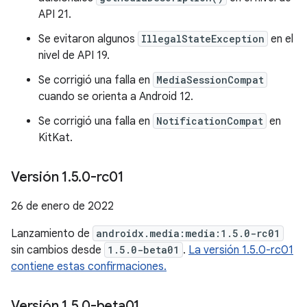
API 21.
Se evitaron algunos
IllegalStateException
en el
nivel de API 19.
Se corrigió una falla en
MediaSessionCompat
cuando se orienta a Android 12.
Se corrigió una falla en
NotificationCompat
en
KitKat.
Versión 1
.
5
.
0-rc01
26 de enero de 2022
Lanzamiento de
androidx.media:media:1.5.0-rc01
sin cambios desde
1.5.0-beta01
.
La versión 1.5.0-rc01
contiene estas confirmaciones.
Versión 1
.
5
.
0-beta01