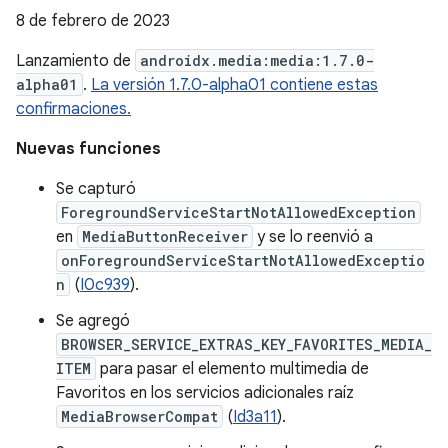
8 de febrero de 2023
Lanzamiento de
androidx.media:media:1.7.0-
alpha01
.
La versión 1.7.0-alpha01 contiene estas
confirmaciones.
Nuevas funciones
Se capturó
ForegroundServiceStartNotAllowedException
en
MediaButtonReceiver
y se lo reenvió a
onForegroundServiceStartNotAllowedExceptio
n
(
I0c939
).
Se agregó
BROWSER_SERVICE_EXTRAS_KEY_FAVORITES_MEDIA_
ITEM
para pasar el elemento multimedia de
Favoritos en los servicios adicionales raíz
MediaBrowserCompat
(
Id3a11
).