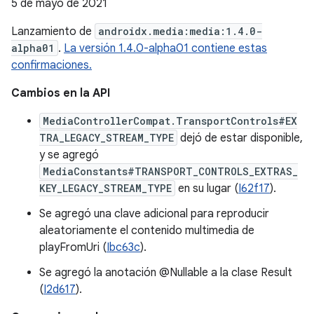
5 de mayo de 2021
Lanzamiento de
androidx.media:media:1.4.0-
alpha01
.
La versión 1.4.0-alpha01 contiene estas
confirmaciones.
Cambios en la API
MediaControllerCompat.TransportControls#EX
TRA_LEGACY_STREAM_TYPE
dejó de estar disponible,
y se agregó
MediaConstants#TRANSPORT_CONTROLS_EXTRAS_
KEY_LEGACY_STREAM_TYPE
en su lugar (
I62f17
).
Se agregó una clave adicional para reproducir
aleatoriamente el contenido multimedia de
playFromUri (
Ibc63c
).
Se agregó la anotación @Nullable a la clase Result
(
I2d617
).