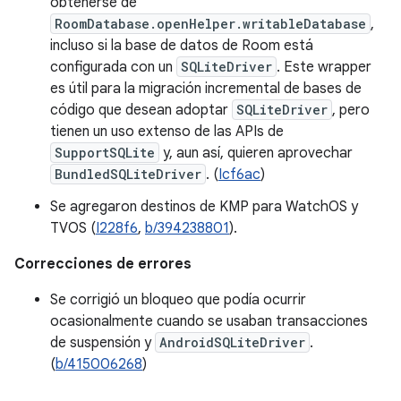
obtenerse de
RoomDatabase.openHelper.writableDatabase
,
incluso si la base de datos de Room está
configurada con un
SQLiteDriver
. Este wrapper
es útil para la migración incremental de bases de
código que desean adoptar
SQLiteDriver
, pero
tienen un uso extenso de las APIs de
SupportSQLite
y, aun así, quieren aprovechar
BundledSQLiteDriver
. (
Icf6ac
)
Se agregaron destinos de KMP para WatchOS y
TVOS (
I228f6
,
b/394238801
).
Correcciones de errores
Se corrigió un bloqueo que podía ocurrir
ocasionalmente cuando se usaban transacciones
de suspensión y
AndroidSQLiteDriver
.
(
b/415006268
)