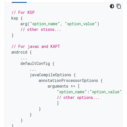
// For KSP
ksp
{
arg
(
"option_name"
,
"option_value"
)
// other otions...
}
// For javac and KAPT
android
{
...
defaultConfig
{
...
javaCompileOptions
{
annotationProcessorOptions
{
arguments
+=
[
"option_name"
:
"option_value"
,
// other options...
]
}
}
}
}