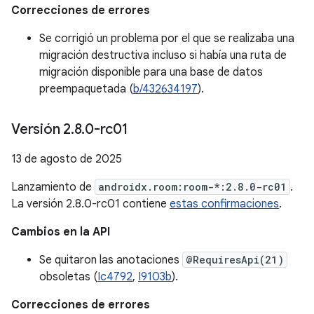
Correcciones de errores
Se corrigió un problema por el que se realizaba una
migración destructiva incluso si había una ruta de
migración disponible para una base de datos
preempaquetada (
b/432634197
).
Versión 2
.
8
.
0-rc01
13 de agosto de 2025
Lanzamiento de
androidx.room:room-*:2.8.0-rc01
.
La versión 2.8.0-rc01 contiene
estas confirmaciones
.
Cambios en la API
Se quitaron las anotaciones
@RequiresApi(21)
obsoletas (
Ic4792
,
I9103b
).
Correcciones de errores