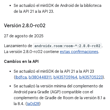
Se actualizó el minSDK de Android de la biblioteca
de la API 21 a la API 23.
Versión 2
.
8
.
0-rc02
27 de agosto de 2025
Lanzamiento de
androidx.room:room-*:2.8.0-rc02
.
La versión 2.8.0-rc02 contiene
estas confirmaciones
.
Cambios en la API
Se actualizó el minSDK de la API 21 a la API 23
(
Ibdfca
,
b/380448311
,
b/435705964
,
b/435705223
).
Se actualizó la versión mínima del complemento de
Android para Gradle (AGP) compatible con el
complemento de Gradle de Room de la versión 8.1 a
la 8.4. (
Ia0d28
)