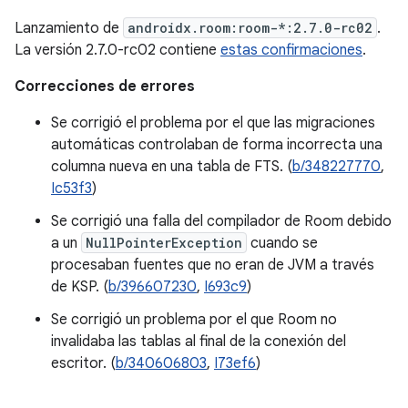
Lanzamiento de
androidx.room:room-*:2.7.0-rc02
.
La versión 2.7.0-rc02 contiene
estas confirmaciones
.
Correcciones de errores
Se corrigió el problema por el que las migraciones
automáticas controlaban de forma incorrecta una
columna nueva en una tabla de FTS. (
b/348227770
,
Ic53f3
)
Se corrigió una falla del compilador de Room debido
a un
NullPointerException
cuando se
procesaban fuentes que no eran de JVM a través
de KSP. (
b/396607230
,
I693c9
)
Se corrigió un problema por el que Room no
invalidaba las tablas al final de la conexión del
escritor. (
b/340606803
,
I73ef6
)