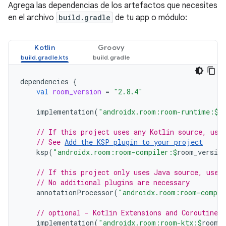
Agrega las dependencias de los artefactos que necesites
en el archivo
build.gradle
de tu app o módulo:
Kotlin
Groovy
dependencies
{
val
room_version
=
"2.8.4"
implementation
(
"androidx.room:room-runtime:
$
r
// If this project uses any Kotlin source, use
// See 
Add the KSP plugin to your project
ksp
(
"androidx.room:room-compiler:
$
room_version
// If this project only uses Java source, use 
// No additional plugins are necessary
annotationProcessor
(
"androidx.room:room-compil
// optional - Kotlin Extensions and Coroutines
implementation
(
"androidx.room:room-ktx:
$
room_