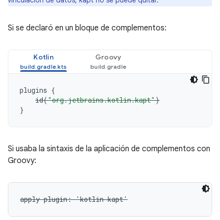
vinculación de datos, kapt no se puede quitar.
Si se declaró en un bloque de complementos:
Kotlin
Groovy
plugins
{
id
(
"org.jetbrains.kotlin.kapt"
)
}
Si usaba la sintaxis de la aplicación de complementos con
Groovy:
apply plugin: 'kotlin-kapt'