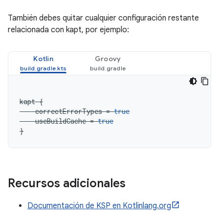
También debes quitar cualquier configuración restante
relacionada con kapt, por ejemplo:
Kotlin
Groovy
kapt
{
correctErrorTypes
=
true
useBuildCache
=
true
}
Recursos adicionales
Documentación de KSP en Kotlinlang.org