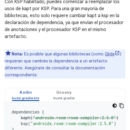
Con KSP habilitado, puedes comenzar a reemplazar los
usos de kapt por KSP. Para una gran mayoría de
bibliotecas, esto solo requiere cambiar kapt a ksp en la
declaración de dependencia, ya que envían el procesador
de anotaciones y el procesador KSP en el mismo
artefacto.
Nota:
Es posible que algunas bibliotecas (como
Glide
)
requieran que cambies la dependencia a un artefacto
diferente. Asegúrate de consultar la documentación
correspondiente.
Kotlin
Groovy
dependencies
{
kapt
(
"androidx.room:room-compiler:2.5.0"
)
ksp
(
"androidx.room:room-compiler:2.5.0"
)
}