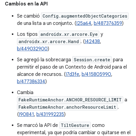
Cambios en la API
Se cambió
Config.augmentedObjectCategories
de una lista a un conjunto. (
I25a64
,
b/487376359
)
Los tipos
androidx.xr.arcore.Eye
y
androidx.xr.arcore.Hand
. (
I42438
,
b/449032900
)
Se agregó la sobrecarga
Session.create
para
permitir el paso de un Contexto de Android para el
alcance de recursos. (
I7d3fe
,
b/415805990
,
b/477386334
)
Cambia
FakeRuntimeAnchor.ANCHOR_RESOURCE_LIMIT
a
FakeRuntimeAnchor.anchorResourceLimit
.
(
I90841
,
b/431992235
)
Se marcó la API de
TiltGesture
como
experimental, ya que podría cambiar o quitarse en el