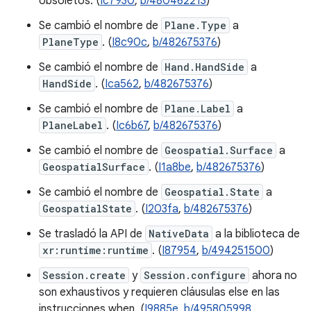
obsoletos. (
Ic7930
,
b/480462213
)
Se cambió el nombre de
Plane.Type
a
PlaneType
. (
I8c90c
,
b/482675376
)
Se cambió el nombre de
Hand.HandSide
a
HandSide
. (
Ica562
,
b/482675376
)
Se cambió el nombre de
Plane.Label
a
PlaneLabel
. (
Ic6b67
,
b/482675376
)
Se cambió el nombre de
Geospatial.Surface
a
GeospatialSurface
. (
I1a8be
,
b/482675376
)
Se cambió el nombre de
Geospatial.State
a
GeospatialState
. (
I203fa
,
b/482675376
)
Se trasladó la API de
NativeData
a la biblioteca de
xr:runtime:runtime
. (
I87954
,
b/494251500
)
Session.create
y
Session.configure
ahora no
son exhaustivos y requieren cláusulas else en las
instrucciones when. (
I9885e
,
b/495805998
,