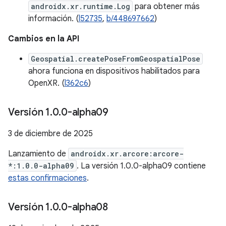
androidx.xr.runtime.Log
para obtener más
información. (
l52735
,
b/448697662
)
Cambios en la API
Geospatial.createPoseFromGeospatialPose
ahora funciona en dispositivos habilitados para
OpenXR. (
l362c6
)
Versión 1
.
0
.
0-alpha09
3 de diciembre de 2025
Lanzamiento de
androidx.xr.arcore:arcore-
*:1.0.0-alpha09
. La versión 1.0.0-alpha09 contiene
estas confirmaciones
.
Versión 1
.
0
.
0-alpha08