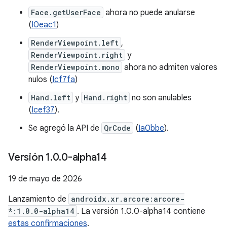
Face.getUserFace
ahora no puede anularse
(
I0eac1
)
RenderViewpoint.left
,
RenderViewpoint.right
y
RenderViewpoint.mono
ahora no admiten valores
nulos (
Icf7fa
)
Hand.left
y
Hand.right
no son anulables
(
Icef37
).
Se agregó la API de
QrCode
(
Ia0bbe
).
Versión 1
.
0
.
0-alpha14
19 de mayo de 2026
Lanzamiento de
androidx.xr.arcore:arcore-
*:1.0.0-alpha14
. La versión 1.0.0-alpha14 contiene
estas confirmaciones
.