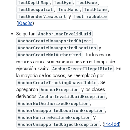
TestDepthMap
,
TestEye
,
TestFace
,
TestGeospatial
,
TestHand
,
TestPlane
,
TestRenderViewpoint
y
TestTrackable
(
I0ad3c
)
Se quitan
AnchorLoadInvalidUuid
,
AnchorCreateUnsupportedObject
,
AnchorCreateUnsupportedLocation
y
AnchorCreateNotAuthorized
. Todos estos
errores ahora son excepciones en el tiempo de
ejecución. Quita
AnchorCreateIllegalState
. En
la mayoría de los casos, se reemplazó por
AnchorCreateTrackingUnavailable
. Se
agregaron
AnchorException
y las clases
derivadas
AnchorInvalidUuidException
,
AnchorNotAuthorizedException
,
AnchorUnsupportedLocationException
,
AnchorRuntimeFailureException
y
AnchorUnsupportedObjectException
. (
I4c4dd
)