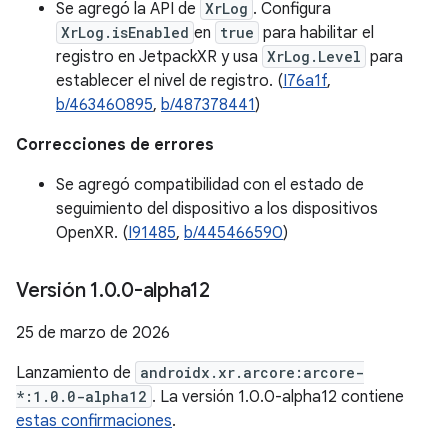
Se agregó la API de
XrLog
. Configura
XrLog.isEnabled
en
true
para habilitar el
registro en JetpackXR y usa
XrLog.Level
para
establecer el nivel de registro. (
I76a1f
,
b/463460895
,
b/487378441
)
Correcciones de errores
Se agregó compatibilidad con el estado de
seguimiento del dispositivo a los dispositivos
OpenXR. (
I91485
,
b/445466590
)
Versión 1
.
0
.
0-alpha12
25 de marzo de 2026
Lanzamiento de
androidx.xr.arcore:arcore-
*:1.0.0-alpha12
. La versión 1.0.0-alpha12 contiene
estas confirmaciones
.