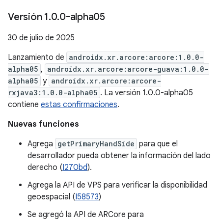
Versión 1
.
0
.
0-alpha05
30 de julio de 2025
Lanzamiento de
androidx.xr.arcore:arcore:1.0.0-
alpha05
,
androidx.xr.arcore:arcore-guava:1.0.0-
alpha05
y
androidx.xr.arcore:arcore-
rxjava3:1.0.0-alpha05
. La versión 1.0.0-alpha05
contiene
estas confirmaciones
.
Nuevas funciones
Agrega
getPrimaryHandSide
para que el
desarrollador pueda obtener la información del lado
derecho (
I270bd
).
Agrega la API de VPS para verificar la disponibilidad
geoespacial (
I58573
)
Se agregó la API de ARCore para