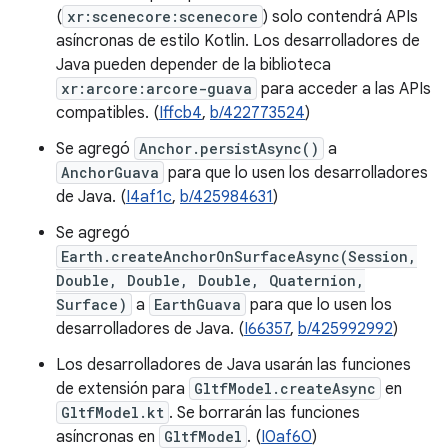
(
xr:scenecore:scenecore
) solo contendrá APIs
asíncronas de estilo Kotlin. Los desarrolladores de
Java pueden depender de la biblioteca
xr:arcore:arcore-guava
para acceder a las APIs
compatibles. (
Iffcb4
,
b/422773524
)
Se agregó
Anchor.persistAsync()
a
AnchorGuava
para que lo usen los desarrolladores
de Java. (
I4af1c
,
b/425984631
)
Se agregó
Earth.createAnchorOnSurfaceAsync(Session,
Double, Double, Double, Quaternion,
Surface)
a
EarthGuava
para que lo usen los
desarrolladores de Java. (
I66357
,
b/425992992
)
Los desarrolladores de Java usarán las funciones
de extensión para
GltfModel.createAsync
en
GltfModel.kt
. Se borrarán las funciones
asíncronas en
GltfModel
. (
I0af60
)