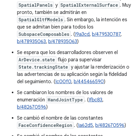
SpatialPanels
y
SpatialExternalSurface
. Muy
pronto, también se admitirán en
SpatialGltfModels
. Sin embargo, la intención es
que se admitan bien para todos los
SubspaceComposables
. (
I9a3cd
,
b/479530787
,
b/478935063
,
b/478935063
)
Se espera que los desarrolladores observen el
ArDevice.state
flujo para supervisar
State.trackingState
y ajustar la renderización o
las advertencias de su aplicación según la fidelidad
del seguimiento. (
Ic00f0
,
b/445466590
)
Se cambiaron los nombres de los valores de
enumeración
HandJointType
. (
Ifbc83
,
b/482670596
)
Se cambió el nombre de las constantes
FaceConfidenceRegion
. (
Ia62d5
,
b/482670596
)