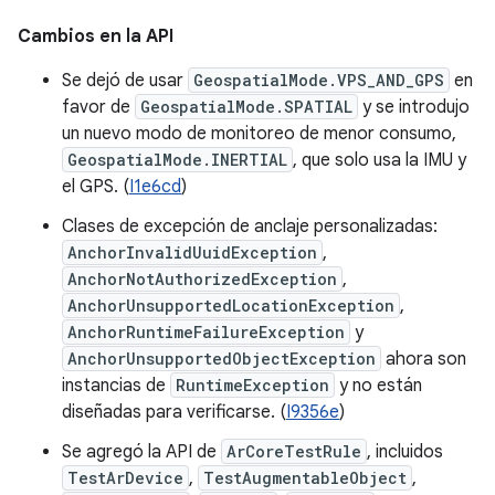
Cambios en la API
Se dejó de usar
GeospatialMode.VPS_AND_GPS
en
favor de
GeospatialMode.SPATIAL
y se introdujo
un nuevo modo de monitoreo de menor consumo,
GeospatialMode.INERTIAL
, que solo usa la IMU y
el GPS. (
I1e6cd
)
Clases de excepción de anclaje personalizadas:
AnchorInvalidUuidException
,
AnchorNotAuthorizedException
,
AnchorUnsupportedLocationException
,
AnchorRuntimeFailureException
y
AnchorUnsupportedObjectException
ahora son
instancias de
RuntimeException
y no están
diseñadas para verificarse. (
I9356e
)
Se agregó la API de
ArCoreTestRule
, incluidos
TestArDevice
,
TestAugmentableObject
,