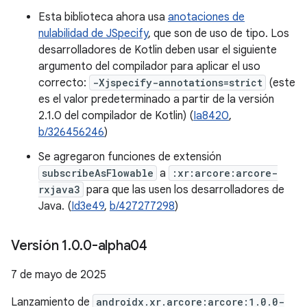
Esta biblioteca ahora usa
anotaciones de
nulabilidad de JSpecify
, que son de uso de tipo. Los
desarrolladores de Kotlin deben usar el siguiente
argumento del compilador para aplicar el uso
correcto:
-Xjspecify-annotations=strict
(este
es el valor predeterminado a partir de la versión
2.1.0 del compilador de Kotlin) (
Ia8420
,
b/326456246
)
Se agregaron funciones de extensión
subscribeAsFlowable
a
:xr:arcore:arcore-
rxjava3
para que las usen los desarrolladores de
Java. (
Id3e49
,
b/427277298
)
Versión 1
.
0
.
0-alpha04
7 de mayo de 2025
Lanzamiento de
androidx.xr.arcore:arcore:1.0.0-