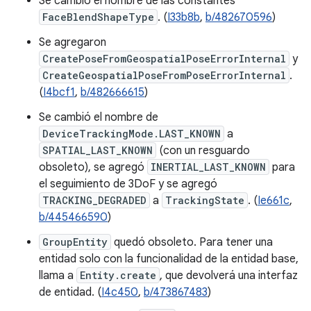
Se cambió el nombre de las constantes
FaceBlendShapeType
. (
I33b8b
,
b/482670596
)
Se agregaron
CreatePoseFromGeospatialPoseErrorInternal
y
CreateGeospatialPoseFromPoseErrorInternal
.
(
I4bcf1
,
b/482666615
)
Se cambió el nombre de
DeviceTrackingMode.LAST_KNOWN
a
SPATIAL_LAST_KNOWN
(con un resguardo
obsoleto), se agregó
INERTIAL_LAST_KNOWN
para
el seguimiento de 3DoF y se agregó
TRACKING_DEGRADED
a
TrackingState
. (
Ie661c
,
b/445466590
)
GroupEntity
quedó obsoleto. Para tener una
entidad solo con la funcionalidad de la entidad base,
llama a
Entity.create
, que devolverá una interfaz
de entidad. (
I4c450
,
b/473867483
)