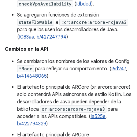
checkVpsAvailability
(
Idbded
).
Se agregaron funciones de extensión
stateFlowable
a
:xr:arcore:arcore-rxjava3
para que las usen los desarrolladores de Java.
(
I083aa
,
b/427247794
)
Cambios en la API
Se cambiaron los nombres de los valores de Config
*Mode
para reflejar su comportamiento. (
I6d247
,
b/414648065
)
El artefacto principal de ARCore (xr:arcore:arcore)
solo contendrá APIs asíncronas de estilo Kotlin. Los
desarrolladores de Java pueden depender de la
biblioteca
xr:arcore:arcore-rxjava3
para
acceder a las APIs compatibles. (
Ia525e
,
b/422794329
)
El artefacto principal de ARCore