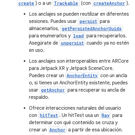
create
) o a un
Trackable
(con
createAnchor
).
Los anclajes se pueden reutilizar en diferentes
sesiones. Puedes usar
persist
para
almacenarlos,
getPersistedAnchorUuids
para enumerarlos y
load
para recuperarlos.
Asegúrate de
unpersist
cuando ya no estén
en uso.
Los anclajes son interoperables entre ARCore
para Jetpack XR y Jetpack SceneCore.
Puedes crear un
AnchorEntity
con un ancla
o, si tienes un AnchorEntity existente, puedes
usar
getAnchor
para recuperar su ancla de
respaldo.
Ofrece interacciones naturales del usuario
con
hitTest
. Un hitTest usa un
Ray
para
determinar con qué contenido se cruza y
crear un
Anchor
a partir de esa ubicación.