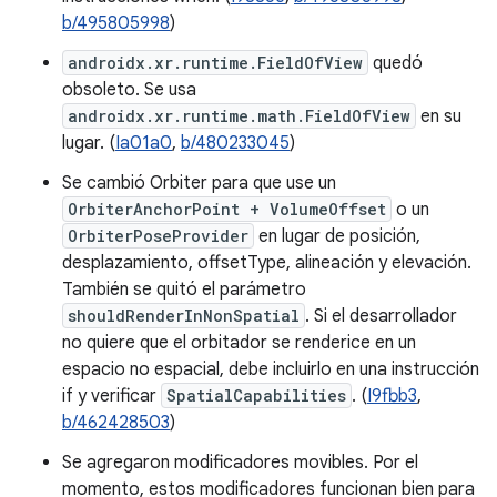
b/495805998
)
androidx.xr.runtime.FieldOfView
quedó
obsoleto. Se usa
androidx.xr.runtime.math.FieldOfView
en su
lugar. (
Ia01a0
,
b/480233045
)
Se cambió Orbiter para que use un
OrbiterAnchorPoint + VolumeOffset
o un
OrbiterPoseProvider
en lugar de posición,
desplazamiento, offsetType, alineación y elevación.
También se quitó el parámetro
shouldRenderInNonSpatial
. Si el desarrollador
no quiere que el orbitador se renderice en un
espacio no espacial, debe incluirlo en una instrucción
if y verificar
SpatialCapabilities
. (
I9fbb3
,
b/462428503
)
Se agregaron modificadores movibles. Por el
momento, estos modificadores funcionan bien para