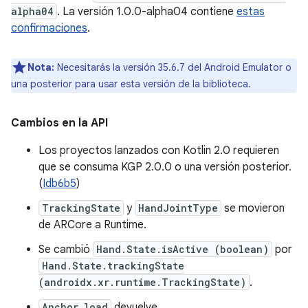
alpha04
. La versión 1.0.0-alpha04 contiene
estas
confirmaciones
.
Nota:
Necesitarás la versión 35.6.7 del Android Emulator o
una posterior para usar esta versión de la biblioteca.
Cambios en la API
Los proyectos lanzados con Kotlin 2.0 requieren
que se consuma KGP 2.0.0 o una versión posterior.
(
Idb6b5
)
TrackingState
y
HandJointType
se movieron
de ARCore a Runtime.
Se cambió
Hand.State.isActive (boolean)
por
Hand.State.trackingState
(androidx.xr.runtime.TrackingState)
.
Anchor.load
devuelve