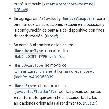
migró al módulo
xr:arcore:arcore-testing
.
(
I25469
)
Se agregaron
ArDevice
y
RenderViewpoint
para
permitir que las aplicaciones recuperen la posición y
la configuración de pantalla del dispositivo con fines
de renderización. (
Ib7e3f
)
Se cambió el nombre de los enums
HandJointType
con el prefijo
HAND_JOINT_TYPE_
. (
I3f7cd
)
HandJointType
se movió de
xr:runtime:runtime
a
xr:arcore:arcore
.
(
Iadb9c
,
b/409058039
)
Hand.State
ahora expone un
java.nio.FloatBuffer
con las poses conjuntas
en un formato que permite un acceso fácil a las
aplicaciones orientadas al rendimiento. (
I55e27
)