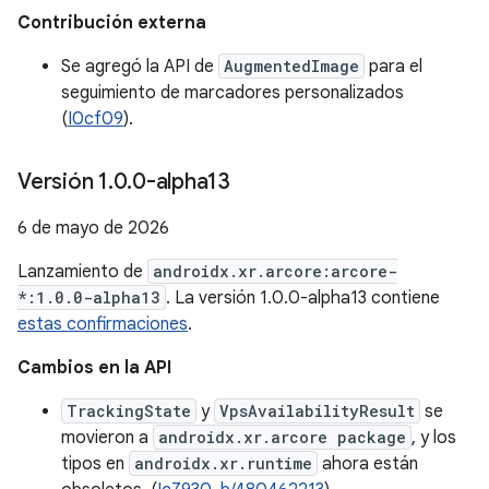
Contribución externa
Se agregó la API de
AugmentedImage
para el
seguimiento de marcadores personalizados
(
I0cf09
).
Versión 1
.
0
.
0-alpha13
6 de mayo de 2026
Lanzamiento de
androidx.xr.arcore:arcore-
*:1.0.0-alpha13
. La versión 1.0.0-alpha13 contiene
estas confirmaciones
.
Cambios en la API
TrackingState
y
VpsAvailabilityResult
se
movieron a
androidx.xr.arcore package
, y los
tipos en
androidx.xr.runtime
ahora están