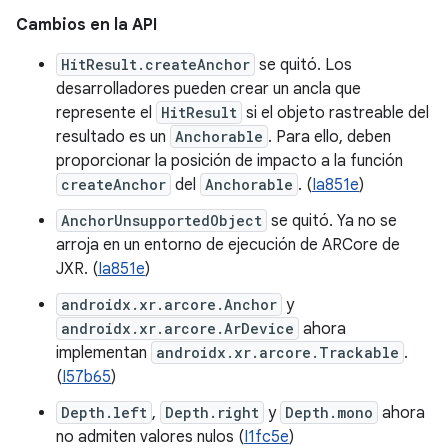
Cambios en la API
HitResult.createAnchor
se quitó. Los
desarrolladores pueden crear un ancla que
represente el
HitResult
si el objeto rastreable del
resultado es un
Anchorable
. Para ello, deben
proporcionar la posición de impacto a la función
createAnchor
del
Anchorable
. (
Ia851e
)
AnchorUnsupportedObject
se quitó. Ya no se
arroja en un entorno de ejecución de ARCore de
JXR. (
Ia851e
)
androidx.xr.arcore.Anchor
y
androidx.xr.arcore.ArDevice
ahora
implementan
androidx.xr.arcore.Trackable
.
(
I57b65
)
Depth.left
,
Depth.right
y
Depth.mono
ahora
no admiten valores nulos (
I1fc5e
)