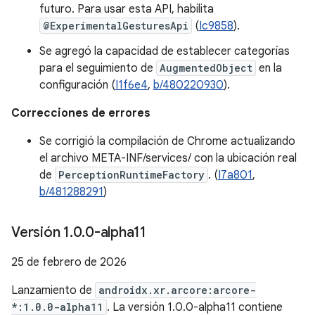
futuro. Para usar esta API, habilita
@ExperimentalGesturesApi
(
Ic9858
).
Se agregó la capacidad de establecer categorías
para el seguimiento de
AugmentedObject
en la
configuración (
I1f6e4
,
b/480220930
).
Correcciones de errores
Se corrigió la compilación de Chrome actualizando
el archivo META-INF/services/ con la ubicación real
de
PerceptionRuntimeFactory
. (
I7a801
,
b/481288291
)
Versión 1
.
0
.
0-alpha11
25 de febrero de 2026
Lanzamiento de
androidx.xr.arcore:arcore-
*:1.0.0-alpha11
. La versión 1.0.0-alpha11 contiene