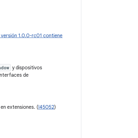
 versión 1.0.0-rc01 contiene
ndow
y dispositivos
 interfaces de
 en extensiones. (
I45052
)