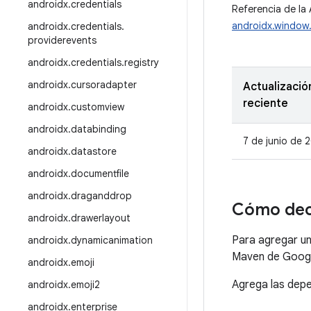
androidx
.
credentials
Referencia de la 
androidx.window
androidx
.
credentials
.
providerevents
androidx
.
credentials
.
registry
androidx
.
cursoradapter
Actualizació
reciente
androidx
.
customview
androidx
.
databinding
7 de junio de 
androidx
.
datastore
androidx
.
documentfile
androidx
.
draganddrop
Cómo dec
androidx
.
drawerlayout
Para agregar un
androidx
.
dynamicanimation
Maven de Googl
androidx
.
emoji
Agrega las depe
androidx
.
emoji2
androidx
.
enterprise