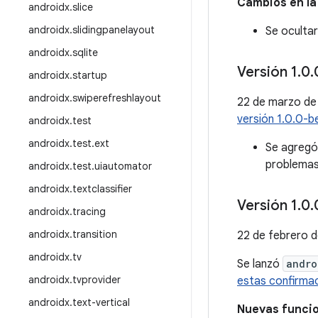
Cambios en la
androidx
.
slice
androidx
.
slidingpanelayout
Se ocultar
androidx
.
sqlite
Versión 1
.
0
.
androidx
.
startup
androidx
.
swiperefreshlayout
22 de marzo de
versión 1.0.0-b
androidx
.
test
androidx
.
test
.
ext
Se agregó 
problemas
androidx
.
test
.
uiautomator
androidx
.
textclassifier
Versión 1
.
0
.
androidx
.
tracing
androidx
.
transition
22 de febrero 
androidx
.
tv
Se lanzó
andro
androidx
.
tvprovider
estas confirma
androidx
.
text-vertical
Nuevas funci