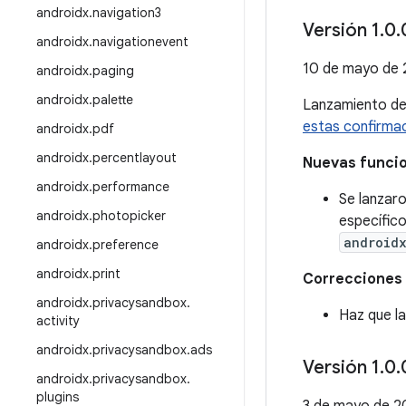
androidx
.
navigation3
Versión 1
.
0
.
androidx
.
navigationevent
10 de mayo de
androidx
.
paging
androidx
.
palette
Lanzamiento d
estas confirma
androidx
.
pdf
androidx
.
percentlayout
Nuevas funci
androidx
.
performance
Se lanzaro
androidx
.
photopicker
específico
android
androidx
.
preference
androidx
.
print
Correcciones 
androidx
.
privacysandbox
.
Haz que la
activity
androidx
.
privacysandbox
.
ads
Versión 1
.
0
.
androidx
.
privacysandbox
.
plugins