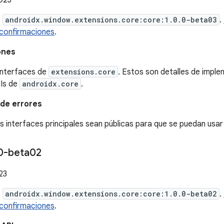
023
e
androidx.window.extensions.core:core:1.0.0-beta03
.
 confirmaciones
.
ones
interfaces de
extensions.core
. Estos son detalles de imple
PIs de
androidx.core
.
de errores
s interfaces principales sean públicas para que se puedan usar
0-beta02
23
e
androidx.window.extensions.core:core:1.0.0-beta02
.
 confirmaciones
.