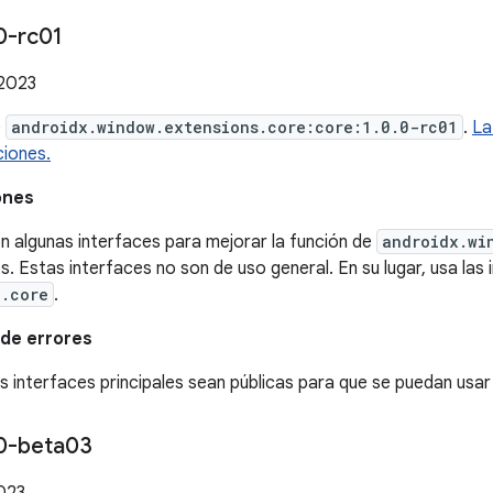
0-rc01
 2023
e
androidx.window.extensions.core:core:1.0.0-rc01
.
La
ciones.
ones
n algunas interfaces para mejorar la función de
androidx.wi
s. Estas interfaces no son de uso general. En su lugar, usa las
x.core
.
de errores
s interfaces principales sean públicas para que se puedan usar
0-beta03