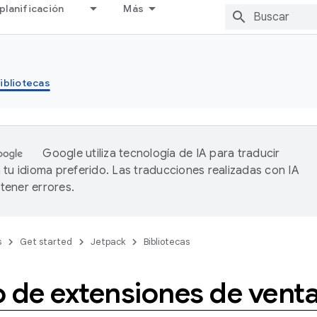
planificación
Más
ibliotecas
Google utiliza tecnología de IA para traducir
 tu idioma preferido. Las traducciones realizadas con IA
ener errores.
s
Get started
Jetpack
Bibliotecas
o de extensiones de vent