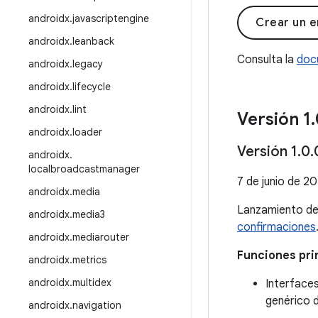
androidx
.
javascriptengine
Crear un e
androidx
.
leanback
Consulta la
doc
androidx
.
legacy
androidx
.
lifecycle
androidx
.
lint
Versión 1
.
androidx
.
loader
Versión 1
.
0
.
androidx
.
localbroadcastmanager
7 de junio de 2
androidx
.
media
Lanzamiento d
androidx
.
media3
confirmaciones
androidx
.
mediarouter
Funciones prin
androidx
.
metrics
androidx
.
multidex
Interface
genérico d
androidx
.
navigation