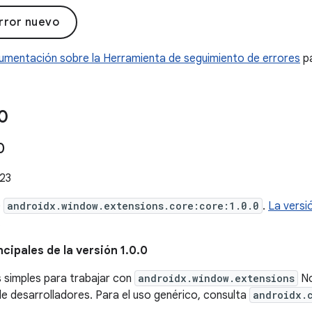
rror nuevo
umentación sobre la Herramienta de seguimiento de errores
pa
0
0
023
e
androidx.window.extensions.core:core:1.0.0
.
La versi
.
cipales de la versión 1.0.0
s simples para trabajar con
androidx.window.extensions
No
e desarrolladores. Para el uso genérico, consulta
androidx.