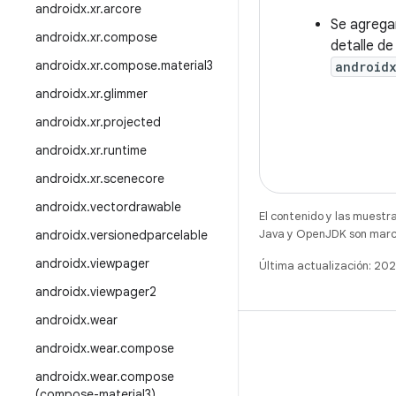
androidx
.
xr
.
arcore
Se agregar
androidx
.
xr
.
compose
detalle de
androidx
.
xr
.
compose
.
material3
android
androidx
.
xr
.
glimmer
androidx
.
xr
.
projected
androidx
.
xr
.
runtime
androidx
.
xr
.
scenecore
androidx
.
vectordrawable
El contenido y las muestr
Java y OpenJDK son marca
androidx
.
versionedparcelable
androidx
.
viewpager
Última actualización: 20
androidx
.
viewpager2
androidx
.
wear
androidx
.
wear
.
compose
androidx
.
wear
.
compose
(compose-material3)