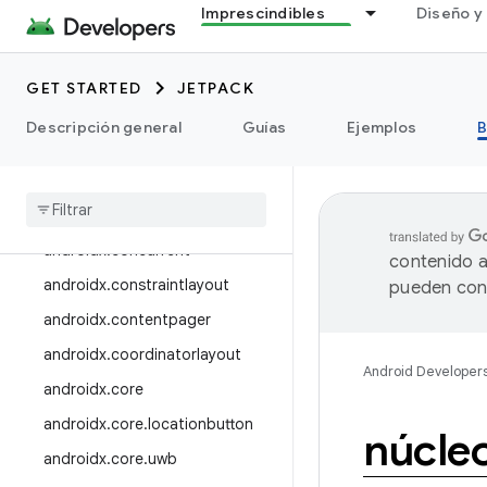
Imprescindibles
Diseño y 
androidx.compose.material
androidx.compose.material3
GET STARTED
JETPACK
androidx.compose.material3.ad
aptive
Descripción general
Guías
Ejemplos
B
androidx.compose.remote
androidx
.
compose
.
runtime
androidx
.
compose
.
ui
androidx
.
concurrent
contenido a
androidx
.
constraintlayout
pueden cont
androidx
.
contentpager
androidx
.
coordinatorlayout
Android Developer
androidx
.
core
androidx
.
core
.
locationbutton
núcle
androidx
.
core
.
uwb