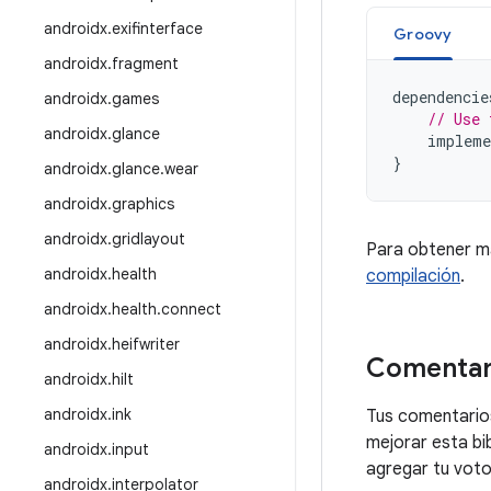
androidx
.
exifinterface
Groovy
androidx
.
fragment
dependencie
androidx
.
games
// Use 
androidx
.
glance
impleme
}
androidx
.
glance
.
wear
androidx
.
graphics
androidx
.
gridlayout
Para obtener m
androidx
.
health
compilación
.
androidx
.
health
.
connect
androidx
.
heifwriter
Comentar
androidx
.
hilt
androidx
.
ink
Tus comentarios
mejorar esta bi
androidx
.
input
agregar tu voto 
androidx
.
interpolator