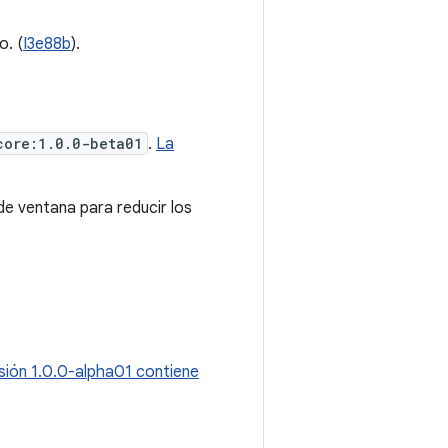
o. (
I3e88b
).
core:1.0.0-beta01
.
La
 de ventana para reducir los
sión 1.0.0-alpha01 contiene