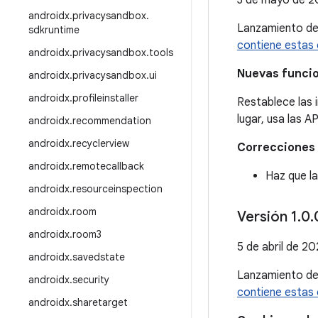
3 de mayo de 2
androidx
.
privacysandbox
.
Lanzamiento d
sdkruntime
contiene estas
androidx
.
privacysandbox
.
tools
Nuevas funci
androidx
.
privacysandbox
.
ui
androidx
.
profileinstaller
Restablece las 
lugar, usa las A
androidx
.
recommendation
androidx
.
recyclerview
Correcciones 
androidx
.
remotecallback
Haz que la
androidx
.
resourceinspection
androidx
.
room
Versión 1
.
0
.
androidx
.
room3
5 de abril de 20
androidx
.
savedstate
Lanzamiento d
androidx
.
security
contiene estas
androidx
.
sharetarget