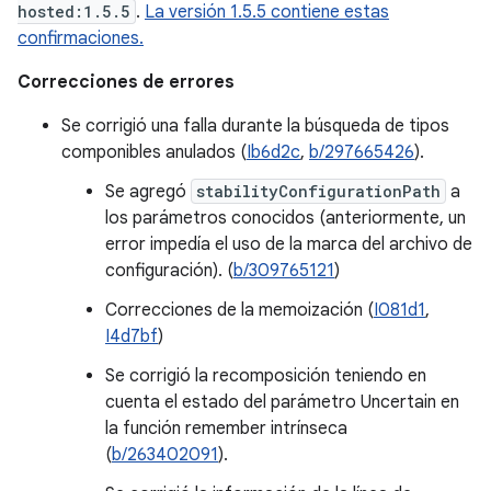
hosted:1.5.5
.
La versión 1.5.5 contiene estas
confirmaciones.
Correcciones de errores
Se corrigió una falla durante la búsqueda de tipos
componibles anulados (
Ib6d2c
,
b/297665426
).
Se agregó
stabilityConfigurationPath
a
los parámetros conocidos (anteriormente, un
error impedía el uso de la marca del archivo de
configuración). (
b/309765121
)
Correcciones de la memoización (
I081d1
,
I4d7bf
)
Se corrigió la recomposición teniendo en
cuenta el estado del parámetro Uncertain en
la función remember intrínseca
(
b/263402091
).