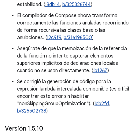
estabilidad. (
I8db14
,
b/325326744
)
El compilador de Compose ahora transforma
correctamente las funciones anuladas recorriendo
de forma recursiva las clases base o las
anulaciones. (
I2c9f9
,
b/316196500
)
Asegúrate de que la memoización de la referencia
de la función no intente capturar elementos
superiores implícitos de declaraciones locales
cuando no se usan directamente. (
Ib1267
)
Se corrigió la generación de código para la
expresión lambda intercalada componible (es difícil
encontrar este error sin habilitar
"nonSkippingGroupOptimization"). (
Icb2fd
,
b/325502738
)
Versión 1
.
5
.
10