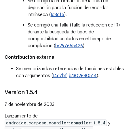
Se corrigió la información de la línea de
depuración para la función de recordar
intrínseca (
Ic8cf5
).
Se corrigió una falla (falló la reducción de IR)
durante la búsqueda de tipos de
componibilidad anulados en el tiempo de
compilación (
b/297665426
).
Contribución externa
Se memorizan las referencias de funciones estables
con argumentos (
I4d7bf
,
b/302680514
).
Versión 1
.
5
.
4
7 de noviembre de 2023
Lanzamiento de
androidx.compose.compiler:compiler:1.5.4
y