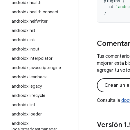
plugins
{
androidx
.
health
id
'andro
androidx
.
health
.
connect
}
androidx
.
heifwriter
androidx
.
hilt
androidx
.
ink
Comentar
androidx
.
input
Tus comentarios
androidx
.
interpolator
mejorar esta bi
androidx
.
javascriptengine
agregar tu voto 
androidx
.
leanback
Crear un e
androidx
.
legacy
androidx
.
lifecycle
Consulta la
doc
androidx
.
lint
androidx
.
loader
Versión 1
.
androidx
.
localbroadcastmanager