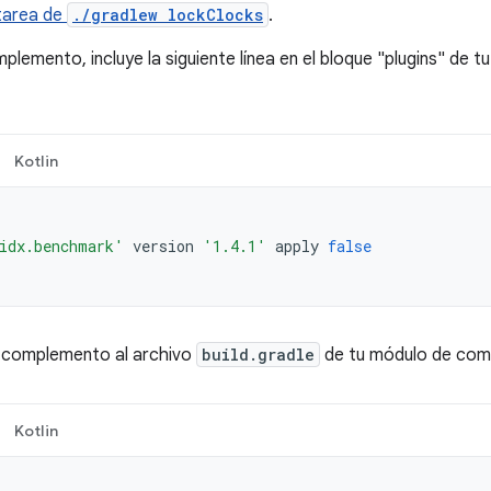
tarea de
./gradlew lockClocks
.
plemento, incluye la siguiente línea en el bloque "plugins" de t
Kotlin
idx.benchmark'
version
'1.4.1'
apply
false
l complemento al archivo
build.gradle
de tu módulo de com
Kotlin