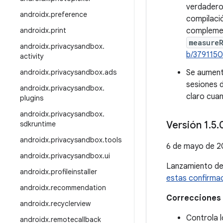
verdadero
androidx
.
preference
compilaci
androidx
.
print
complemen
measure
androidx
.
privacysandbox
.
b/379115
activity
androidx
.
privacysandbox
.
ads
Se aumentó
sesiones 
androidx
.
privacysandbox
.
claro cuan
plugins
androidx
.
privacysandbox
.
Versión 1
.
5
.
sdkruntime
androidx
.
privacysandbox
.
tools
6 de mayo de 
androidx
.
privacysandbox
.
ui
Lanzamiento d
androidx
.
profileinstaller
estas confirma
androidx
.
recommendation
Correcciones 
androidx
.
recyclerview
Controla 
androidx
.
remotecallback