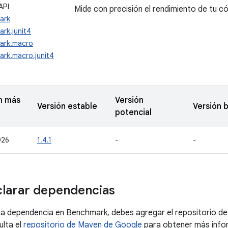
API
Mide con precisión el rendimiento de tu c
ark
rk.junit4
ark.macro
rk.macro.junit4
n más
Versión
Versión estable
Versión 
potencial
026
1.4.1
-
-
larar dependencias
na dependencia en Benchmark, debes agregar el repositorio d
ulta el
repositorio de Maven de Google
para obtener más info