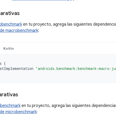
rativas
obenchmark
en tu proyecto, agrega las siguientes dependenci
 de macrobenchmark
:
Kotlin
s
{
stImplementation
"androidx.benchmark:benchmark-macro-ju
rativas
obenchmark
en tu proyecto, agrega las siguientes dependencia
 de microbenchmark
: