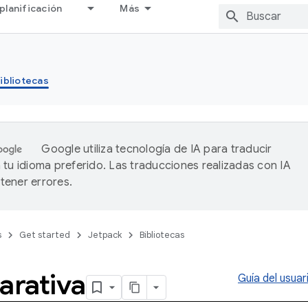
planificación
Más
ibliotecas
Google utiliza tecnología de IA para traducir
 tu idioma preferido. Las traducciones realizadas con IA
ener errores.
s
Get started
Jetpack
Bibliotecas
rativa
Guía del usuar