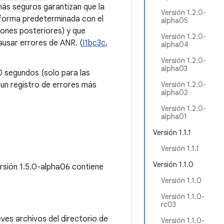
ás seguros garantizan que la
Versión 1.2.0-
 forma predeterminada con el
alpha05
ones posteriores) y que
Versión 1.2.0-
ausar errores de ANR. (
I1bc3c
,
alpha04
Versión 1.2.0-
alpha03
0 segundos (solo para las
un registro de errores más
Versión 1.2.0-
alpha02
Versión 1.2.0-
alpha01
Versión 1.1.1
Versión 1.1.1
Versión 1.1.0
ersión 1.5.0-alpha06 contiene
Versión 1.1.0
Versión 1.1.0-
rc03
es archivos del directorio de
Versión 1.1.0-