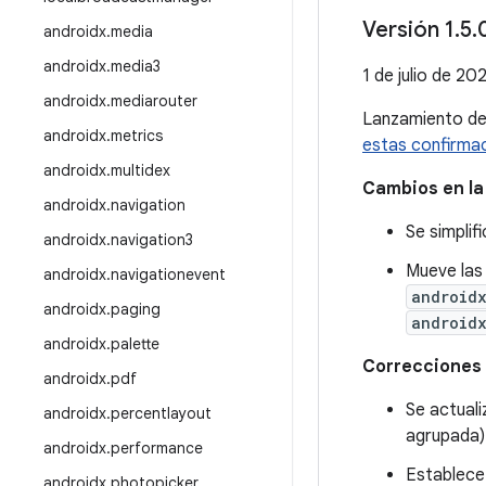
Versión 1
.
5
.
androidx
.
media
androidx
.
media3
1 de julio de 20
androidx
.
mediarouter
Lanzamiento d
androidx
.
metrics
estas confirma
androidx
.
multidex
Cambios en la
androidx
.
navigation
Se simplif
androidx
.
navigation3
Mueve las
androidx
.
navigationevent
android
androidx
.
paging
android
androidx
.
palette
Correcciones 
androidx
.
pdf
Se actuali
androidx
.
percentlayout
agrupada) 
androidx
.
performance
Establec
androidx
.
photopicker