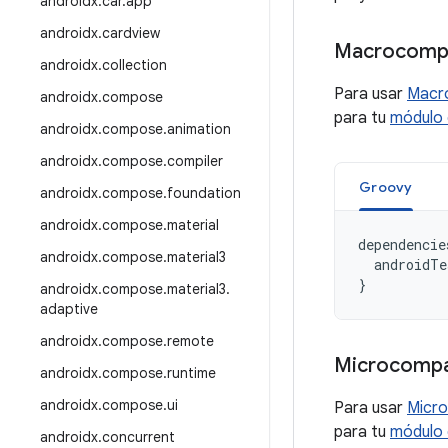
androidx
.
car
.
app
androidx
.
cardview
Macrocompa
androidx
.
collection
Para usar
Macr
androidx
.
compose
para tu
módulo
androidx
.
compose
.
animation
androidx
.
compose
.
compiler
Groovy
androidx
.
compose
.
foundation
androidx
.
compose
.
material
dependencie
androidx
.
compose
.
material3
androidTe
}
androidx
.
compose
.
material3
.
adaptive
androidx
.
compose
.
remote
Microcompa
androidx
.
compose
.
runtime
androidx
.
compose
.
ui
Para usar
Micr
para tu
módulo
androidx
.
concurrent