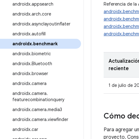
androidx
.
appsearch
Referencia de la 
androidx.benchm
androidx
.
arch
.
core
androidx.benchma
androidx
.
asynclayoutinflater
androidx.benchm
androidx
.
autofill
androidx.benchma
androidx
.
benchmark
androidx
.
biometric
Actualizació
androidx
.
Bluetooth
reciente
androidx
.
browser
androidx
.
camera
1 de julio de 2
androidx
.
camera
.
featurecombinationquery
androidx
.
camera
.
media3
Cómo dec
androidx
.
camera
.
viewfinder
androidx
.
car
Para agregar u
proyecto. Cons