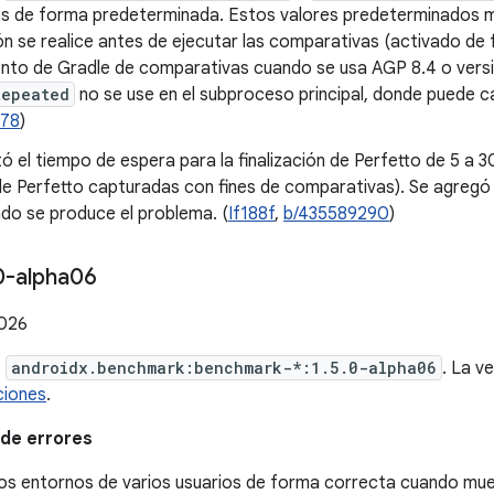
s de forma predeterminada. Estos valores predeterminados m
ón se realice antes de ejecutar las comparativas (activado de
to de Gradle de comparativas cuando se usa AGP 8.4 o versi
Repeated
no se use en el subproceso principal, donde puede c
078
)
 el tiempo de espera para la finalización de Perfetto de 5 a 3
de Perfetto capturadas con fines de comparativas). Se agregó 
do se produce el problema. (
If188f
,
b/435589290
)
0-alpha06
2026
e
androidx.benchmark:benchmark-*:1.5.0-alpha06
. La v
ciones
.
de errores
los entornos de varios usuarios de forma correcta cuando muev