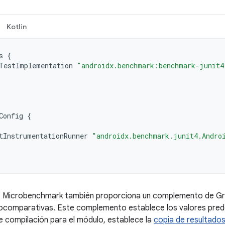
Kotlin
s
{
TestImplementation
"androidx.benchmark:benchmark-junit4
Config
{
tInstrumentationRunner
"androidx.benchmark.junit4.Andro
de Microbenchmark también proporciona un complemento de Gr
ocomparativas. Este complemento establece los valores pred
e compilación para el módulo, establece la
copia de resultado