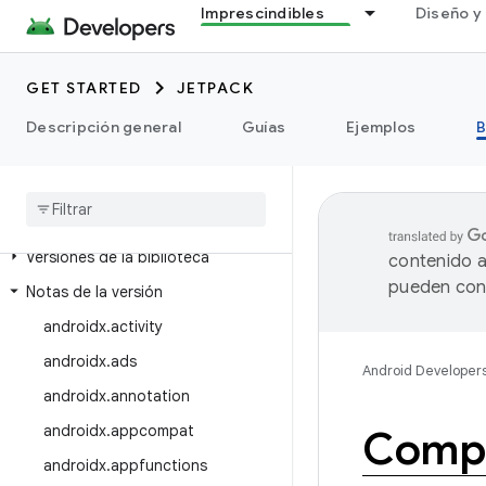
Imprescindibles
Diseño y 
GET STARTED
JETPACK
Descripción general
Guías
Ejemplos
B
Explora las bibliotecas
Versiones de la biblioteca
contenido a
pueden cont
Notas de la versión
androidx
.
activity
androidx
.
ads
Android Developer
androidx
.
annotation
androidx
.
appcompat
Compa
androidx
.
appfunctions