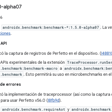
0-alpha07
26
e
androidx.benchmark:benchmark-*:1.5.0-alpha07
. La v
ciones
.
 API
icó la captura de registros de Perfetto en el dispositivo. (
I4881
 APIs experimentales de la extensión
TraceProcessor.runSe
x.benchmark:benchmark-macro
a
androidx.benchmark:be
x.benchmark
. Esto permitirá su uso en microbenchmarks en el 
de errores
zó la implementación de traceprocessor (así como la captura 
para usar Perfetto v56.0 (
I8fb9d
).
e
androidx.benchmark.requireAot
y
androidx.benchmark