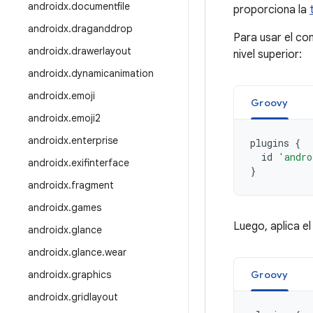
androidx
.
documentfile
proporciona la
androidx
.
draganddrop
Para usar el com
androidx
.
drawerlayout
nivel superior:
androidx
.
dynamicanimation
androidx
.
emoji
Groovy
androidx
.
emoji2
androidx
.
enterprise
plugins
{
id
'andro
androidx
.
exifinterface
}
androidx
.
fragment
androidx
.
games
Luego, aplica e
androidx
.
glance
androidx
.
glance
.
wear
androidx
.
graphics
Groovy
androidx
.
gridlayout