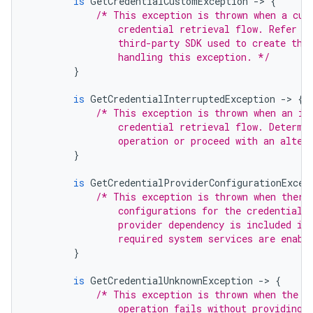
is
GetCredentialCustomException
-
>
{
/* This exception is thrown when a cus
                credential retrieval flow. Refer t
                third-party SDK used to create the
                handling this exception. */
}
is
GetCredentialInterruptedException
-
>
{
/* This exception is thrown when an in
                credential retrieval flow. Determi
                operation or proceed with an alter
}
is
GetCredentialProviderConfigurationExcep
/* This exception is thrown when there
                configurations for the credential 
                provider dependency is included in
                required system services are enabl
}
is
GetCredentialUnknownException
-
>
{
/* This exception is thrown when the c
                operation fails without providing 