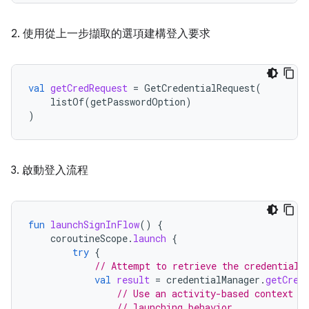
2. 使用從上一步擷取的選項建構登入要求
val
getCredRequest
=
GetCredentialRequest
(
listOf
(
getPasswordOption
)
)
3. 啟動登入流程
fun
launchSignInFlow
()
{
coroutineScope
.
launch
{
try
{
// Attempt to retrieve the credential 
val
result
=
credentialManager
.
getCred
// Use an activity-based context t
// launching behavior.