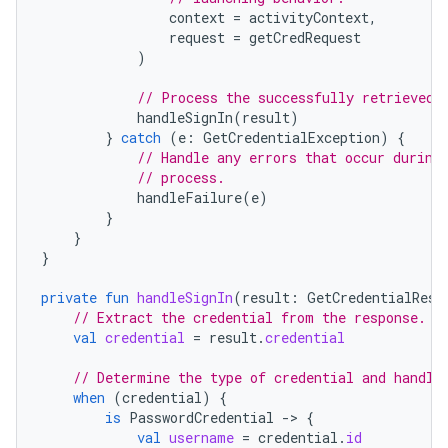
context
=
activityContext
,
request
=
getCredRequest
)
// Process the successfully retrieved 
handleSignIn
(
result
)
}
catch
(
e
:
GetCredentialException
)
{
// Handle any errors that occur during
// process.
handleFailure
(
e
)
}
}
}
private
fun
handleSignIn
(
result
:
GetCredentialResp
// Extract the credential from the response.
val
credential
=
result
.
credential
// Determine the type of credential and handle
when
(
credential
)
{
is
PasswordCredential
-
>
{
val
username
=
credential
.
id