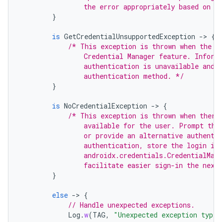
                the error appropriately based on t
}
is
GetCredentialUnsupportedException
-
>
{
/* This exception is thrown when the d
                Credential Manager feature. Inform
                authentication is unavailable and 
                authentication method. */
}
is
NoCredentialException
-
>
{
/* This exception is thrown when there
                available for the user. Prompt the
                or provide an alternative authenti
                authentication, store the login in
                androidx.credentials.CredentialMan
                facilitate easier sign-in the next
}
else
-
>
{
// Handle unexpected exceptions.
Log
.
w
(
TAG
,
"Unexpected exception type: