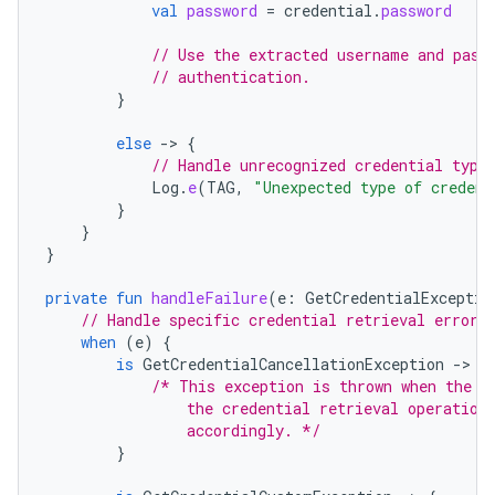
val
password
=
credential
.
password
// Use the extracted username and pass
// authentication.
}
else
-
>
{
// Handle unrecognized credential type
Log
.
e
(
TAG
,
"Unexpected type of credent
}
}
}
private
fun
handleFailure
(
e
:
GetCredentialExceptio
// Handle specific credential retrieval errors
when
(
e
)
{
is
GetCredentialCancellationException
-
>
{
/* This exception is thrown when the u
                the credential retrieval operation
                accordingly. */
}