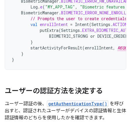
BiometricManager
.
BIOMETRIC_ERROR_HW_UNAVAILABL
Log
.
e
(
"MY_APP_TAG"
,
"Biometric features a
BiometricManager
.
BIOMETRIC_ERROR_NONE_ENROLLED
// Prompts the user to create credentials 
val
enrollIntent
=
Intent
(
Settings
.
ACTION_
putExtra
(
Settings
.
EXTRA_BIOMETRIC_AUTH
BIOMETRIC_STRONG
or
DEVICE_CREDENT
}
startActivityForResult
(
enrollIntent
,
REQUE
}
}
ユーザーの認証方法を決定する
ユーザー認証の後、
getAuthenticationType()
を呼び
出すと、認証されたユーザーがデバイスの認証情報と生体
認証情報のどちらを使用したかを確認できます。