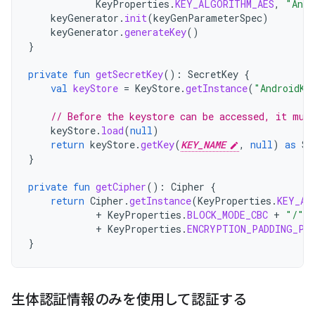
KeyProperties
.
KEY_ALGORITHM_AES
,
"Andr
keyGenerator
.
init
(
keyGenParameterSpec
)
keyGenerator
.
generateKey
()
}
private
fun
getSecretKey
():
SecretKey
{
val
keyStore
=
KeyStore
.
getInstance
(
"AndroidKe
// Before the keystore can be accessed, it mus
keyStore
.
load
(
null
)
return
keyStore
.
getKey
(
KEY_NAME
,
null
)
as
Se
}
private
fun
getCipher
():
Cipher
{
return
Cipher
.
getInstance
(
KeyProperties
.
KEY_AL
+
KeyProperties
.
BLOCK_MODE_CBC
+
"/"
+
KeyProperties
.
ENCRYPTION_PADDING_PK
}
生体認証情報のみを使用して認証する