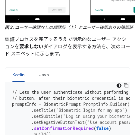
図 2.
ユーザー確認なしの顔認証（上）とユーザー確認ありの顔認証
認証プロセスを完了するうえで明示的なユーザー アクシ
ョンを
要求しない
ダイアログを表示する方法を、次のコー
ド スニペットに示します。
Kotlin
Java
// Lets the user authenticate without performing a
// button, after their biometric credential is acc
promptInfo
=
BiometricPrompt
.
PromptInfo
.
Builder
()
.
setTitle
(
"Biometric login for my app"
)
.
setSubtitle
(
"Log in using your biometric 
.
setNegativeButtonText
(
"Use account passwo
.
setConfirmationRequired
(
false
)
.
build
()