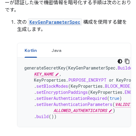
ーが認証した後で機密情報を暗号化する手順は次のとおり
です。
次の
KeyGenParameterSpec
構成を使用する鍵を
生成します。
Kotlin
Java
generateSecretKey
(
KeyGenParameterSpec
.
Builder
KEY_NAME
,
KeyProperties
.
PURPOSE_ENCRYPT
or
KeyPrope
.
setBlockModes
(
KeyProperties
.
BLOCK_MODE_C
.
setEncryptionPaddings
(
KeyProperties
.
ENCR
.
setUserAuthenticationRequired
(
true
)
.
setUserAuthenticationParameters
(
VALIDITY
ALLOWED_AUTHENTICATORS
)
.
build
())