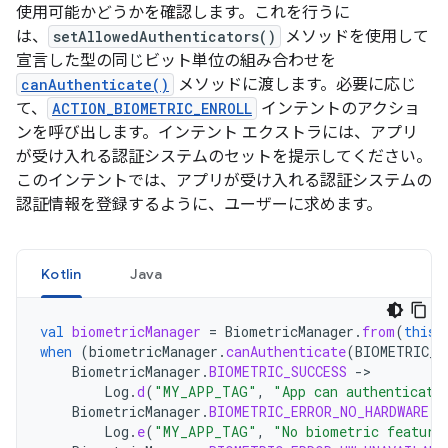
使用可能かどうかを確認します。これを行うに
は、
setAllowedAuthenticators()
メソッドを使用して
宣言した型の同じビット単位の組み合わせを
canAuthenticate()
メソッドに渡します。必要に応じ
て、
ACTION_BIOMETRIC_ENROLL
インテントのアクショ
ンを呼び出します。インテント エクストラには、アプリ
が受け入れる認証システムのセットを提示してください。
このインテントでは、アプリが受け入れる認証システムの
認証情報を登録するように、ユーザーに求めます。
Kotlin
Java
val
biometricManager
=
BiometricManager
.
from
(
this
)
when
(
biometricManager
.
canAuthenticate
(
BIOMETRIC_S
BiometricManager
.
BIOMETRIC_SUCCESS
-
Log
.
d
(
"MY_APP_TAG"
,
"App can authenticate
BiometricManager
.
BIOMETRIC_ERROR_NO_HARDWARE
-
Log
.
e
(
"MY_APP_TAG"
,
"No biometric feature