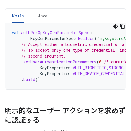
Kotlin
Java
val
authPerOpKeyGenParameterSpec
=
KeyGenParameterSpec
.
Builder
(
"myKeystoreAli
// Accept either a biometric credential or a d
// To accept only one type of credential, incl
// second argument.
.
setUserAuthenticationParameters
(
0
/* duration
KeyProperties
.
AUTH_BIOMETRIC_STRONG
or
KeyProperties
.
AUTH_DEVICE_CREDENTIAL
)
.
build
()
明示的なユーザー アクションを求めず
に認証する