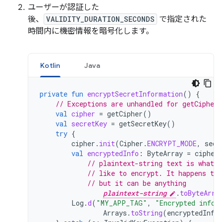
ユーザーが認証した
後、
VALIDITY_DURATION_SECONDS
で指定された
時間内に機密情報を暗号化します。
Kotlin
Java
private
fun
encryptSecretInformation
()
{
// Exceptions are unhandled for getCipher
val
cipher
=
getCipher
()
val
secretKey
=
getSecretKey
()
try
{
cipher
.
init
(
Cipher
.
ENCRYPT_MODE
,
secr
val
encryptedInfo
:
ByteArray
=
cipher
// plaintext-string text is whatev
// like to encrypt. It happens to
// but it can be anything
plaintext-string
.
toByteArra
Log
.
d
(
"MY_APP_TAG"
,
"Encrypted infor
Arrays
.
toString
(
encryptedInfo