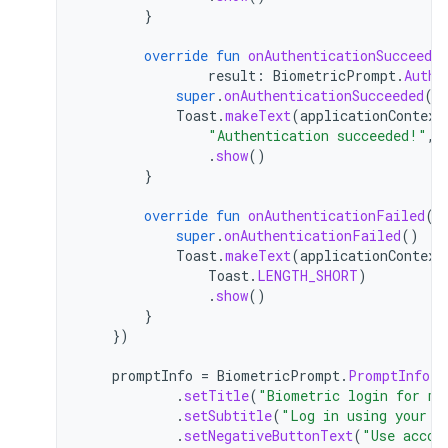
}
override
fun
onAuthenticationSucceeded
result
:
BiometricPrompt
.
Authe
super
.
onAuthenticationSucceeded
(
r
Toast
.
makeText
(
applicationContext
"Authentication succeeded!"
,
.
show
()
}
override
fun
onAuthenticationFailed
()
super
.
onAuthenticationFailed
()
Toast
.
makeText
(
applicationContext
Toast
.
LENGTH_SHORT
)
.
show
()
}
})
promptInfo
=
BiometricPrompt
.
PromptInfo
.
B
.
setTitle
(
"Biometric login for my
.
setSubtitle
(
"Log in using your b
.
setNegativeButtonText
(
"Use accou