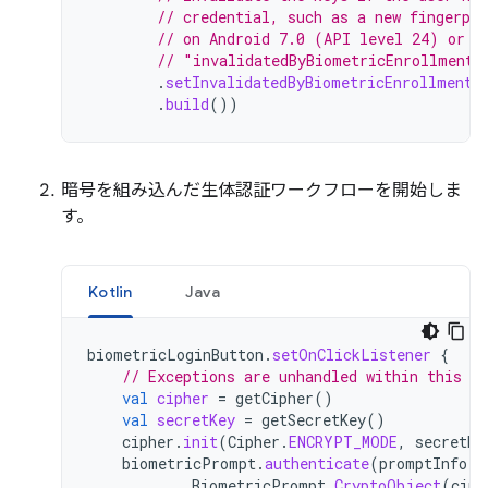
// credential, such as a new fingerpr
// on Android 7.0 (API level 24) or h
// "invalidatedByBiometricEnrollment"
.
setInvalidatedByBiometricEnrollment
(
.
build
())
暗号を組み込んだ生体認証ワークフローを開始しま
す。
Kotlin
Java
biometricLoginButton
.
setOnClickListener
{
// Exceptions are unhandled within this sn
val
cipher
=
getCipher
()
val
secretKey
=
getSecretKey
()
cipher
.
init
(
Cipher
.
ENCRYPT_MODE
,
secretKe
biometricPrompt
.
authenticate
(
promptInfo
,
BiometricPrompt
.
CryptoObject
(
ciph