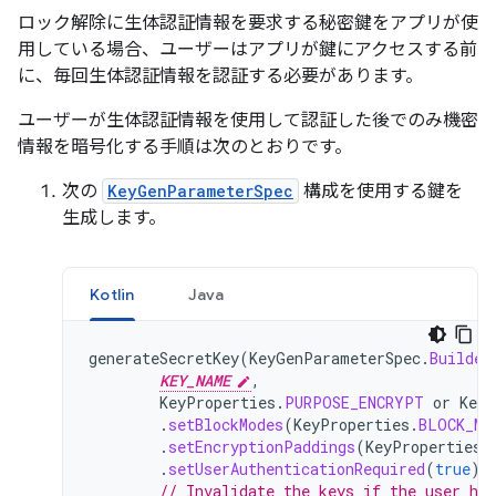
ロック解除に生体認証情報を要求する秘密鍵をアプリが使
用している場合、ユーザーはアプリが鍵にアクセスする前
に、毎回生体認証情報を認証する必要があります。
ユーザーが生体認証情報を使用して認証した後でのみ機密
情報を暗号化する手順は次のとおりです。
次の
KeyGenParameterSpec
構成を使用する鍵を
生成します。
Kotlin
Java
generateSecretKey
(
KeyGenParameterSpec
.
Builder
KEY_NAME
,
KeyProperties
.
PURPOSE_ENCRYPT
or
KeyP
.
setBlockModes
(
KeyProperties
.
BLOCK_MO
.
setEncryptionPaddings
(
KeyProperties
.
.
setUserAuthenticationRequired
(
true
)
// Invalidate the keys if the user ha