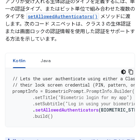
アプリが受け入れる生体認証のタイプを定義するには、単
一の認証タイプ、またはビット単位で組み合わせた複数の
タイプを
setAllowedAuthenticators()
メソッドに渡
します。次のコード スニペットは、クラス 3 の生体認証
または画面ロックの認証情報を使用した認証をサポートす
る方法を示しています。
Kotlin
Java
// Lets the user authenticate using either a Class
// their lock screen credential (PIN, pattern, or 
promptInfo
=
BiometricPrompt
.
PromptInfo
.
Builder
()
.
setTitle
(
"Biometric login for my app"
)
.
setSubtitle
(
"Log in using your biometric 
.
setAllowedAuthenticators
(
BIOMETRIC_STRO
.
build
()