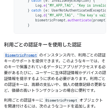
}
catch
(
e
:
InvalidKeyException
)
{
Log
.
e
(
"MY_APP_TAG"
,
"Key is invalid.
}
catch
(
e
:
UserNotAuthenticatedException
Log
.
d
(
"MY_APP_TAG"
,
"The key's valid
biometricPrompt
.
authenticate
(
promptIn
}
利用ごとの認証キーを使用した認証
BiometricPrompt
のインスタンス内で、利用ごとの認証
キーのサポートを提供できます。このようなキーでは、そ
のキーで保護されているデータにアプリがアクセスする必
要があるたびに、ユーザーに生体認証情報かデバイスの認
証情報を提示するように求める必要があります。利用ごと
の認証キーは、高額の支払いや、個人の健康記録の更新な
ど、価値の高いトランザクションの場合に便利です。
利用ごとの認証キーに
BiometricPrompt
オブジェクト
を関連付けるには、次のようなコードを追加します。