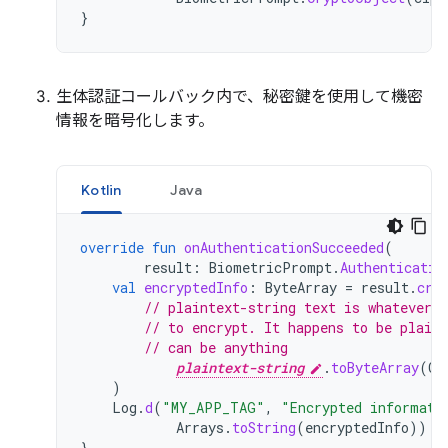
}
生体認証コールバック内で、秘密鍵を使用して機密
情報を暗号化します。
Kotlin
Java
override
fun
onAuthenticationSucceeded
(
result
:
BiometricPrompt
.
Authenticatio
val
encryptedInfo
:
ByteArray
=
result
.
cry
// plaintext-string text is whatever d
// to encrypt. It happens to be plain
// can be anything
plaintext-string
.
toByteArray
(
Ch
)
Log
.
d
(
"MY_APP_TAG"
,
"Encrypted informati
Arrays
.
toString
(
encryptedInfo
))
}