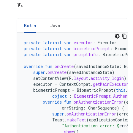
す。
Kotlin
Java
private
lateinit
var
executor
:
Executor
private
lateinit
var
biometricPrompt
:
Biometr
private
lateinit
var
promptInfo
:
BiometricPro
override
fun
onCreate
(
savedInstanceState
:
Bun
super
.
onCreate
(
savedInstanceState
)
setContentView
(
R
.
layout
.
activity_login
)
executor
=
ContextCompat
.
getMainExecutor
(
biometricPrompt
=
BiometricPrompt
(
this
,
e
object
:
BiometricPrompt
.
Authenti
override
fun
onAuthenticationError
(
er
errString
:
CharSequence
)
{
super
.
onAuthenticationError
(
error
Toast
.
makeText
(
applicationContext
"Authentication error: 
$
errSt
.
show
()