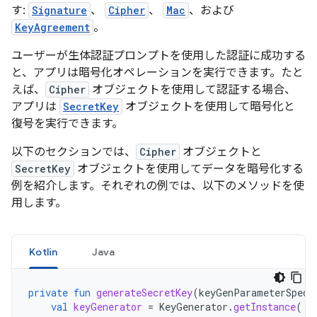
す:
Signature
、
Cipher
、
Mac
、および
KeyAgreement
。
ユーザーが生体認証プロンプトを使用した認証に成功する
と、アプリは暗号化オペレーションを実行できます。たと
えば、
Cipher
オブジェクトを使用して認証する場合、
アプリは
SecretKey
オブジェクトを使用して暗号化と
復号を実行できます。
以下のセクションでは、
Cipher
オブジェクトと
SecretKey
オブジェクトを使用してデータを暗号化する
例を紹介します。それぞれの例では、以下のメソッドを使
用します。
Kotlin
Java
private
fun
generateSecretKey
(
keyGenParameterSpec
:
val
keyGenerator
=
KeyGenerator
.
getInstance
(