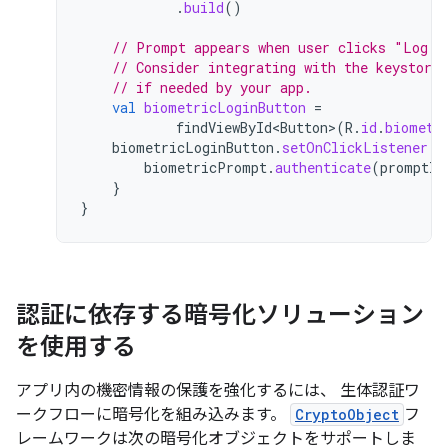
.
build
()
// Prompt appears when user clicks "Log i
// Consider integrating with the keystore 
// if needed by your app.
val
biometricLoginButton
=
findViewById<Button>
(
R
.
id
.
biometr
biometricLoginButton
.
setOnClickListener
{
biometricPrompt
.
authenticate
(
promptIn
}
}
認証に依存する暗号化ソリューション
を使用する
アプリ内の機密情報の保護を強化するには、 生体認証ワ
ークフローに暗号化を組み込みます。
CryptoObject
フ
レームワークは次の暗号化オブジェクトをサポートしま