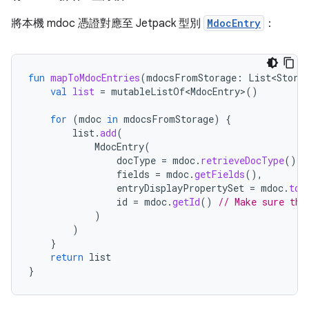
將本機 mdoc 憑證對應至 Jetpack 型別
MdocEntry
：
fun
mapToMdocEntries
(
mdocsFromStorage
:
List<Store
val
list
=
mutableListOf<MdocEntry>
()
for
(
mdoc
in
mdocsFromStorage
)
{
list
.
add
(
MdocEntry
(
docType
=
mdoc
.
retrieveDocType
(),
fields
=
mdoc
.
getFields
(),
entryDisplayPropertySet
=
mdoc
.
toD
id
=
mdoc
.
getId
()
// Make sure thi
)
)
}
return
list
}