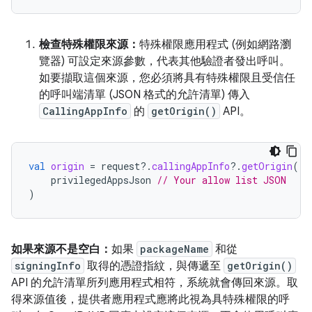
檢查特殊權限來源：
特殊權限應用程式 (例如網路瀏
覽器) 可設定來源參數，代表其他驗證者發出呼叫。
如要擷取這個來源，您必須將具有特殊權限且受信任
的呼叫端清單 (JSON 格式的允許清單) 傳入
CallingAppInfo
的
getOrigin()
API。
val
origin
=
request
?.
callingAppInfo
?.
getOrigin
(
privilegedAppsJson
// Your allow list JSON
)
如果來源不是空白：
如果
packageName
和從
signingInfo
取得的憑證指紋，與傳遞至
getOrigin()
API 的允許清單所列應用程式相符，系統就會傳回來源。取
得來源值後，提供者應用程式應將此視為具特殊權限的呼