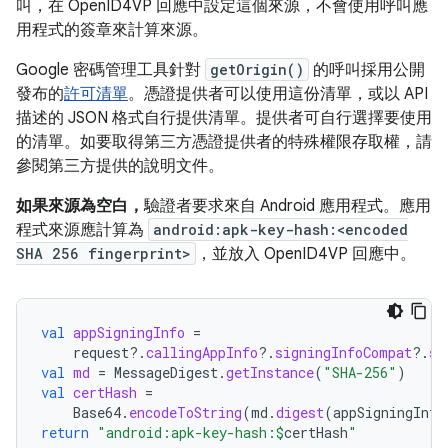
叫，在 OpenID4VP 回應中設定這個來源，不會使用呼叫應
用程式的簽章來計算來源。
Google 密碼管理工具針對
getOrigin()
的呼叫採用公開
發布的
許可清單
。憑證提供者可以使用這份清單，或以 API
描述的 JSON 格式自行提供清單。提供者可自行選擇要使用
的清單。如要取得第三方憑證提供者的特殊權限存取權，請
參閱第三方提供的說明文件。
如果來源為空白，
驗證者要求來自 Android 應用程式。應用
程式來源應計算為
android:apk-key-hash:<encoded
SHA 256 fingerprint>
，並放入 OpenID4VP 回應中。
val
appSigningInfo
=
request
?.
callingAppInfo
?.
signingInfoCompat
?.
si
val
md
=
MessageDigest
.
getInstance
(
"SHA-256"
)
val
certHash
=
Base64
.
encodeToString
(
md
.
digest
(
appSigningInfo
return
"android:apk-key-hash:
$
certHash
"