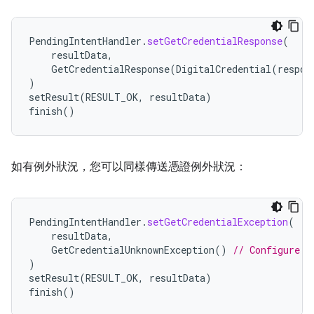
PendingIntentHandler
.
setGetCredentialResponse
(
resultData
,
GetCredentialResponse
(
DigitalCredential
(
respon
)
setResult
(
RESULT_OK
,
resultData
)
finish
()
如有例外狀況，您可以同樣傳送憑證例外狀況：
PendingIntentHandler
.
setGetCredentialException
(
resultData
,
GetCredentialUnknownException
()
// Configure t
)
setResult
(
RESULT_OK
,
resultData
)
finish
()