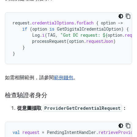
request
.
credentialOptions
.
forEach
{
option
-
if
(
option
is
GetDigitalCredentialOption
)
{
Log
.
i
(
TAG
,
"Got DC request: 
${
option
.
reque
processRequest
(
option
.
requestJson
)
}
}
如需相關範例，請參閱
範例錢包
。
檢查驗證者身分
從意圖擷取
ProviderGetCredentialRequest
：
val
request
=
PendingIntentHandler
.
retrieveProvide