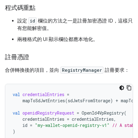
程式碼重點
設定
id
欄位的方法之一是註冊加密憑證 ID，這樣只
有您能解密值。
兩種格式的 UI 顯示欄位都應本地化。
註冊憑證
合併轉換後的項目，並向
RegistryManager
註冊要求：
val
credentialEntries
=
mapToSdJwtEntries
(
sdJwtsFromStorage
)
+
mapToM
val
openidRegistryRequest
=
OpenId4VpRegistry
(
credentialEntries
=
credentialEntries
,
id
=
"my-wallet-openid-registry-v1"
// A stabl
)