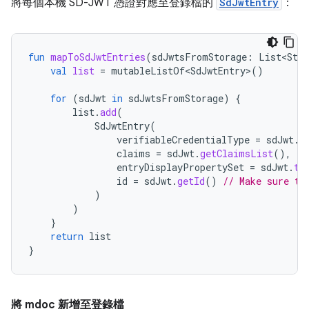
將每個本機 SD-JWT 憑證對應至登錄檔的
SdJwtEntry
：
fun
mapToSdJwtEntries
(
sdJwtsFromStorage
:
List<Stor
val
list
=
mutableListOf<SdJwtEntry>
()
for
(
sdJwt
in
sdJwtsFromStorage
)
{
list
.
add
(
SdJwtEntry
(
verifiableCredentialType
=
sdJwt
.
g
claims
=
sdJwt
.
getClaimsList
(),
entryDisplayPropertySet
=
sdJwt
.
to
id
=
sdJwt
.
getId
()
// Make sure th
)
)
}
return
list
}
將 mdoc 新增至登錄檔