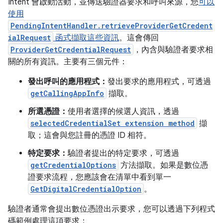
Intent 會啟動活動，並傳送驗證器要求和呼叫來源，您
可以
使用
PendingIntentHandler.retrieveProviderGetCredent
ialRequest
函式擷取這些資訊
。這會傳回
ProviderGetCredentialRequest
，內含與驗證者要求相
關的所有資訊。主要有三個元件：
發出呼叫的應用程式：
發出要求的應用程式，可透過
getCallingAppInfo
擷取。
所選憑證：
使用者選擇的候選人資訊，透過
selectedCredentialSet extension method
擷
取；這會與您註冊的憑證 ID 相符。
特定要求：
驗證者提出的特定要求，可透過
getCredentialOptions
方法擷取。如果是數位憑
證要求流程，您應該會在清單中看到單一
GetDigitalCredentialOption
。
驗證者通常會提出數位憑證出示要求，您可以透過下列程式
碼範例處理這項要求：