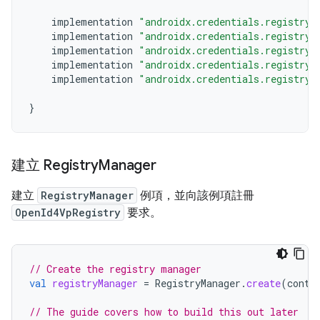
implementation
"androidx.credentials.registry:
implementation
"androidx.credentials.registry:
implementation
"androidx.credentials.registry:
implementation
"androidx.credentials.registry:
implementation
"androidx.credentials.registry:
}
建立 Registry
Manager
建立
RegistryManager
例項，並向該例項註冊
OpenId4VpRegistry
要求。
// Create the registry manager
val
registryManager
=
RegistryManager
.
create
(
conte
// The guide covers how to build this out later