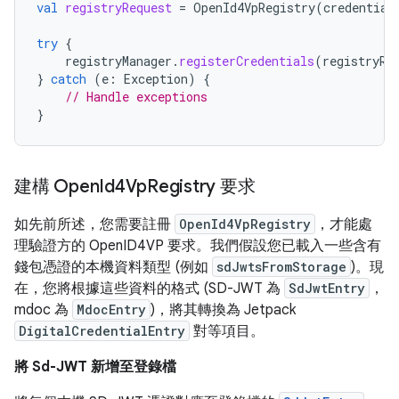
val
registryRequest
=
OpenId4VpRegistry
(
credential
try
{
registryManager
.
registerCredentials
(
registryRe
}
catch
(
e
:
Exception
)
{
// Handle exceptions
}
建構 Open
Id4Vp
Registry 要求
如先前所述，您需要註冊
OpenId4VpRegistry
，才能處
理驗證方的 OpenID4VP 要求。我們假設您已載入一些含有
錢包憑證的本機資料類型 (例如
sdJwtsFromStorage
)。現
在，您將根據這些資料的格式 (SD-JWT 為
SdJwtEntry
，
mdoc 為
MdocEntry
)，將其轉換為 Jetpack
DigitalCredentialEntry
對等項目。
將 Sd-JWT 新增至登錄檔