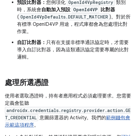
預設比對器：
您例項化
OpenId4VpRegistry
類別
時，系統會
自動加入預設
OpenId4VP
比對器
(
OpenId4VpDefaults.DEFAULT_MATCHER
)。對於所
有標準 OpenID4VP 用途，程式庫都會為您處理比對
作業。
自訂比對器：
只有在支援非標準通訊協定時，才需要
導入自訂比對器，因為這類通訊協定需要專屬的比對
邏輯。
處理所選憑證
使用者選取憑證時，持有者應用程式必須處理要求。您需要
定義會監聽
androidx.credentials.registry.provider.action.GE
T_CREDENTIAL
意圖篩選器的 Activity。我們的
範例錢包會
示範這項程序
。