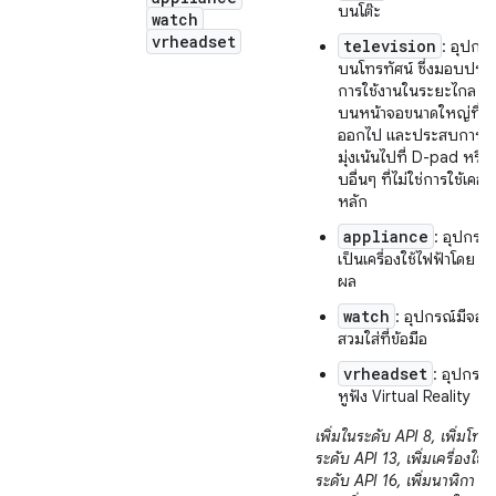
บนโต๊ะ
watch
vrheadset
television
: อุปกร
บนโทรทัศน์ ซึ่งมอบปร
การใช้งานในระยะไกล โดยม
บนหน้าจอขนาดใหญ่ที่ผู้ใช
ออกไป และประสบการณ์
มุ่งเน้นไปที่ D-pad หรือ
บอื่นๆ ที่ไม่ใช่การใช้เคอร์
หลัก
appliance
: อุปกรณ์
เป็นเครื่องใช้ไฟฟ้าโดย ไ
ผล
watch
: อุปกรณ์มีจอ
สวมใส่ที่ข้อมือ
vrheadset
: อุปกรณ
หูฟัง Virtual Reality
เพิ่มในระดับ API 8, เพิ่มโทร
ระดับ API 13, เพิ่มเครื่องใช้
ระดับ API 16, เพิ่มนาฬิกา ใ