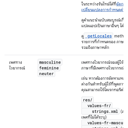
ในระหว่างรันไทม์ได้ที่
จัดการ
เปลี่ยนแปลงการกำหนดค่า
ดูคำแนะนำฉบับสมบูรณ์เกี่ย
แปลแอปเป็นภาษาอื่นๆ ได้ที่
getLocales
ดู
method 
รายการที่กำหนดของ ภาษา ร
รวมถึงภาษาหลัก
masculine
เพศทาง
เพศทางไวยากรณ์ของผู้ใช้ ใช
feminine
ไวยากรณ์
ภาษาที่มีเพศทางไวยากรณ์
neuter
เช่น หากต้องการจัดหาแหล่งข
ต่างกันสำหรับผู้ใช้ที่พูดภาษา
คุณสามารถใช้ไดเรกทอรีต่อไป
res/
values-fr/
strings.xml
(สตริง
เพศที่ไม่ได้ระบุ)
values-fr-masculi