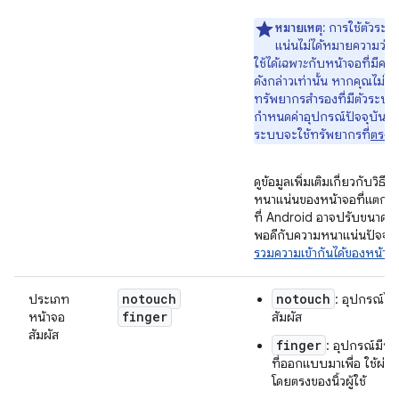
หมายเหตุ:
การใช้ตัวระบ
แน่นไม่ได้หมายความว่า
ใช้ได้
เฉพาะ
กับหน้าจอที่มีค
ดังกล่าวเท่านั้น หากคุณไม่ได้
ทรัพยากรสำรองที่มีตัวระบุท
กำหนดค่าอุปกรณ์ปัจจุบันมา
ระบบจะใช้ทรัพยากรที่
ตรงกั
ดูข้อมูลเพิ่มเติมเกี่ยวกับวิธี
หนาแน่นของหน้าจอที่แตกต่า
ที่ Android อาจปรับขนาดบ
พอดีกับความหนาแน่นปัจจุบัน
รวมความเข้ากันได้ของหน้าจ
notouch
notouch
ประเภท
: อุปกรณ์ไม่
finger
หน้าจอ
สัมผัส
สัมผัส
finger
: อุปกรณ์มีหน
ที่ออกแบบมาเพื่อ ใช้ผ่า
โดยตรงของนิ้วผู้ใช้