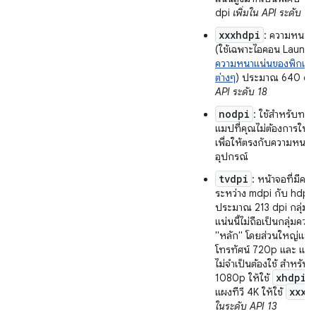
dpi
เพิ่มใน API ระดับ 16
xxxhdpi
: ความหนาแน
(ใช้เฉพาะไอคอน Launche
ความหนาแน่นของพิกเซล
ต่างๆ
) ประมาณ 640 dp
API ระดับ 18
nodpi
: ใช้สำหรับทรั
แมปที่คุณไม่ต้องการให้
เพื่อให้ตรงกับความหนา
อุปกรณ์
tvdpi
: หน้าจอที่มีค
ระหว่าง mdpi กับ hdpi 
ประมาณ 213 dpi กลุ่ม
แน่นนี้ไม่ถือเป็นกลุ่มคว
"หลัก" โดยส่วนใหญ่แล้วม
โทรทัศน์ 720p และ แอ
ไม่จำเป็นต้องใช้ สำหรับแ
xhdpi
1080p ให้ใช้
แ
xxxh
แผงทีวี 4K ให้ใช้
ในระดับ API 13