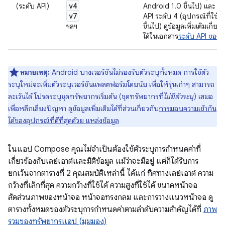
v4
v
(ระดับ API)
Android 1.0 ขึ้นไป) และ
v7
API ระดับ 4 (อุปกรณ์ที่ใช้ 
ฯลฯ
ขึ้นไป) ดูข้อมูลเพิ่มเติมเกี่ยวก
ได้ในเอกสาร
ระดับ API ของ 
หมายเหตุ:
Android บางเวอร์ชันไม่รองรับตัวระบุทั้งหมด การใช้ตัว
ระบุใหม่จะเพิ่มตัวระบุเวอร์ชันแพลตฟอร์มโดยนัย เพื่อให้รุ่นเก่าๆ สามารถ
ละเว้นได้ โปรดระบุชุดทรัพยากรเริ่มต้น (ชุดทรัพยากรที่
ไม่มีตัวระบุ
) เสมอ
เพื่อหลีกเลี่ยงปัญหา ดูข้อมูลเพิ่มเติมได้ที่ส่วนเกี่ยวกับ
การมอบความเข้ากัน
ได้ของอุปกรณ์ที่ดีที่สุดด้วย แหล่งข้อมูล
ในแอป Compose คุณไม่จำเป็นต้องใช้ตัวระบุการกำหนดค่าที่
เกี่ยวข้องกับเลย์เอาต์และมิติข้อมูล แม้ว่าจะมีอยู่ แต่ก็ได้รับการ
ยกเว้นจากตารางที่ 2 คุณสมบัติเหล่านี้ ได้แก่ ทิศทางเลย์เอาต์ ความ
กว้างที่เล็กที่สุด ความกว้างที่ใช้ได้ ความสูงที่ใช้ได้ ขนาดหน้าจอ
สัดส่วนภาพของหน้าจอ หน้าจอทรงกลม และการวางแนวหน้าจอ ดู
ตารางทั้งหมดของตัวระบุการกำหนดค่าตามลำดับความสำคัญได้ที่
ภาพ
รวมของทรัพยากรแอป (มุมมอง)