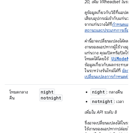
20, เพิ่ม VRheadset ในระดั
ดูข้อมูลเกี่ยวกับวิธีที่แอปตอ
เสียบอุปกรณ์เข้ากับแท่นวา
จากแท่นวางได้ที่
กำหนดและ
สถานะและประเภทการเชื่อมต
ค่านี้อาจเปลี่ยนแปลงได้ตลอด
งานของแอปหากผู้ใช้วางอุปก
แท่นวาง คุณเปิดหรือปิดใช้
UiModeMa
โหมดได้โดยใช้
ข้อมูลเกี่ยวกับผลกระทบต่
ในระหว่างรันไทม์ได้ที่
จัดกา
เปลี่ยนแปลงการกำหนดค่า
night
night
โหมดกลาง
: กลางคืน
notnight
คืน
notnight
: เวลา
เพิ่มใน API ระดับ 8
ซึ่งอาจเปลี่ยนแปลงได้ในระห
ใช้งานของแอปหากปล่อยให