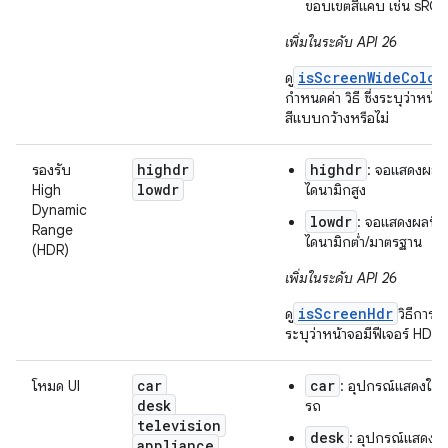
ขอบเขตสีแคบ เช่น sRG
เพิ่มในระดับ API 26
isScreenWideColor
ดู
กำหนดค่า วิธี ซึ่งระบุว่าหน้
สีแบบกว้างหรือไม่
highdr
highdr
รองรับ
: จอแสดงผลที่
lowdr
High
ไดนามิกสูง
Dynamic
lowdr
: จอแสดงผลที่มี
Range
ไดนามิกต่ำ/มาตรฐาน
(HDR)
เพิ่มในระดับ API 26
isScreenHdr
ดู
วิธีการก
ระบุว่าหน้าจอมีฟีเจอร์ HDR 
car
car
โหมด UI
: อุปกรณ์แสดงในแ
desk
รถ
television
desk
: อุปกรณ์แสดงใ
appliance