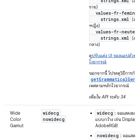
strings.xml
(สตริ
ชาย)
values-fr-feminin
strings.xml
(สตริ
หญิง)
values-fr-neuter/
strings.xml
(สตริ
กลาง)
ดู
ปรับแต่ง UI ของแอปด้วยเ
ไวยากรณ์
นอกจากนี้ โปรดดูวิธีการกำห
getGrammaticalGend
เพศตามหลักไวยากรณ์
เพิ่มใน API ระดับ 34
widecg
widecg
Wide
: จอแสดงผลที่ม
nowidecg
Color
แบบกว้าง เช่น Display 
Gamut
AdobeRGB
nowidecg
: จอแสดงผล