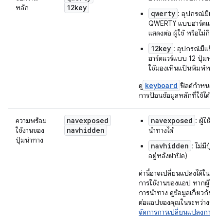
12key
หลัก
qwerty
: อุปกรณ์มีแป
QWERTY แบบฮาร์ดแวร์ ไ
แสดงต่อ ผู้ใช้ หรือไม่ก็ต
12key
: อุปกรณ์มีแป้น
ฮาร์ดแวร์แบบ 12 ปุ่มหรือ
ใช้มองเห็นแป้นพิมพ์หรือ
keyboard
ดู
ฟิลด์กำหนดค่า 
การป้อนข้อมูลหลักที่ใช้ได้ด้
navexposed
navexposed
ความพร้อม
: ผู้ใช้จะ
navhidden
ใช้งานของ
นำทางได้
ปุ่มนำทาง
navhidden
: ไม่มีปุ่
อยู่หลังฝาปิด)
ค่านี้อาจเปลี่ยนแปลงได้ในระ
การใช้งานของแอป หากผู้ใช้
การนำทาง ดูข้อมูลเกี่ยวกั
ต่อแอปของคุณในระหว่างรันไท
จัดการการเปลี่ยนแปลงการ