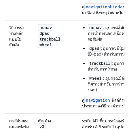
navigationHidden
ดู
ก
ค่า ฟิลด์ ซึ่งระบุว่าซ่อนปุ่มน
nonav
nonav
วิธีการนำ
: อุปกรณ์ไม่มีฟั
dpad
ทางหลัก
การนำทางนอกเหนือจากก
trackball
แบบไม่
จอสัมผัส
wheel
สัมผัส
dpad
: อุปกรณ์มีปุ่มบ
(D-pad) สำหรับการนำท
trackball
: อุปกรณ์
สำหรับการนำทาง
wheel
: อุปกรณ์มีล้อบ
ทิศทางสำหรับการนำทาง 
บ่อย)
navigation
ดู
ฟิลด์กำหนด
ประเภทของวิธีการนำทางที่ใช้
เวอร์ชันของ
ตัวอย่าง
ระดับ API ที่อุปกรณ์รองรับ 
v3
แพลตฟอร์ม
สำหรับ API ระดับ 1 (อุปกรณ์ท