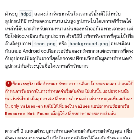
ตัวระบุ
hdpi
แสดงว่าทรัพยากรในไดเรกทอรีนั้นมีไว้สำหรับ
อุปกรณ์ที่มี หน้าจอความหนาแน่นสูง รูปภาพในไดเรกทอรีที่วาดได้
เหล่านี้มีขนาดสำหรับความหนาแน่นของหน้าจอที่เฉพาะเจาะจง แต่
ชื่อไฟล์จะเหมือนกันทุกประการ ด้วยวิธีนี้ รหัสทรัพยากรที่คุณใช้เพื่อ
อ้างอิงรูปภาพ
icon.png
หรือ
background.png
จะเหมือน
กันเสมอ Android จะเลือกเวอร์ชันของทรัพยากรแต่ละรายการที่ตรง
กับอุปกรณ์ปัจจุบันมากที่สุดโดยการเปรียบเทียบข้อมูลการกำหนดค่า
อุปกรณ์กับตัวระบุในชื่อไดเรกทอรีทรัพยากร
ข้อควรระวัง:
เมื่อกำหนดทรัพยากรทางเลือก โปรดตรวจสอบว่าคุณได้
กำหนดทรัพยากรในการกำหนดค่าเริ่มต้นด้วย ไม่เช่นนั้น แอปอาจพบข้อ
ยกเว้นรันไทม์ เมื่ออุปกรณ์เปลี่ยนการกำหนดค่า เช่น หากคุณเพิ่มสตริงลง
ใน only
แต่ไม่ได้เพิ่มลงใน
แอปอาจพบข้อยกเว้น
values-en
values
เมื่อผู้ใช้เปลี่ยนภาษาของระบบเริ่มต้น
Resource Not Found
ตารางที่ 2 แสดงตัวระบุการกำหนดค่าตามลำดับความสำคัญ คุณ เพิ่ม
ตัวระบุหลายรายการลงในชื่อไดเรกทอรีเดียวได้โดยคั่นตัวระบุแต่ละ