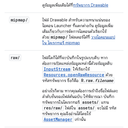
ดูข้อมูลเพิ่มเติมได้ที่
ทรัพยากร Drawable
mipmap
/
ไฟล์ Drawable สำหรับความหนาแน่นของ
ไอคอน Launcher ที่แตกต่างกัน ดูข้อมูลเพิ่ม
เติมเกี่ยวกับการจัดการไอคอนตัวเรียกใช้
mipmap
/
ด้วย
โฟลเดอร์ได้ที่
วางไอคอนแอป
ใน ไดเรกทอรี mipmap
raw
/
ไฟล์ใดก็ได้ที่จะบันทึกในรูปแบบดิบ หาก
ต้องการเปิดแหล่งข้อมูลเหล่านี้ด้วยข้อมูลดิบ
InputStream
ให้เรียกใช้
Resources.openRawResource
ด้วย
R.raw.
filename
รหัสทรัพยากร ซึ่งก็คือ
อย่างไรก็ตาม หากคุณต้องการเข้าถึงชื่อไฟล์และ
ลำดับชั้นของไฟล์ต้นฉบับ ให้พิจารณา บันทึก
assets/
ทรัพยากรในไดเรกทอรี
แทน
res/raw/
assets/
ไฟล์ใน
จะไม่มี รหัส
ทรัพยากร คุณจึงอ่านได้โดยใช้
AssetManager
เท่านั้น