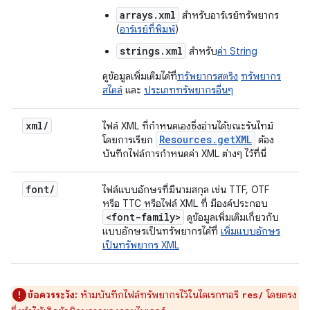
arrays.xml
สำหรับอาร์เรย์ทรัพยากร
(
อาร์เรย์ที่พิมพ์
)
strings.xml
สำหรับ
ค่า String
ดูข้อมูลเพิ่มเติมได้ที่
ทรัพยากรสตริง
ทรัพยากร
สไตล์
และ
ประเภททรัพยากรอื่นๆ
xml
/
ไฟล์ XML ที่กำหนดเองซึ่งอ่านได้ขณะรันไทม์
Resources
.
get
XML
โดยการเรียก
ต้อง
บันทึกไฟล์การกำหนดค่า XML ต่างๆ ไว้ที่นี่
font
/
ไฟล์แบบอักษรที่มีนามสกุล เช่น TTF, OTF
หรือ TTC หรือไฟล์ XML ที่ มีองค์ประกอบ
<font-family>
ดูข้อมูลเพิ่มเติมเกี่ยวกับ
แบบอักษรเป็นทรัพยากรได้ที่
เพิ่มแบบอักษร
เป็นทรัพยากร XML
ข้อควรระวัง:
ห้ามบันทึกไฟล์ทรัพยากรไว้ในไดเรกทอรี
โดยตรง
res/