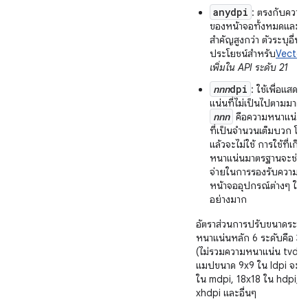
anydpi
: ตรงกับควา
ของหน้าจอทั้งหมดและมี
สำคัญสูงกว่า ตัวระบุอื่นๆ ซ
ประโยชน์สำหรับ
Vector
เพิ่มใน API ระดับ 21
nnn
dpi
: ใช้เพื่อแสด
แน่นที่ไม่เป็นไปตามมาตร
nnn
คือความหนาแน่นข
ที่เป็นจำนวนเต็มบวก โด
แล้วจะไม่ใช้ การใช้ที่เก็
หนาแน่นมาตรฐานจะช่วยล
จ่ายในการรองรับความห
หน้าจออุปกรณ์ต่างๆ ในต
อย่างมาก
อัตราส่วนการปรับขนาดระหว
หนาแน่นหลัก 6 ระดับคือ 3:
(ไม่รวมความหนาแน่น tvdpi) 
แมปขนาด 9x9 ใน ldpi จะเป
ใน mdpi, 18x18 ใน hdpi, 
xhdpi และอื่นๆ