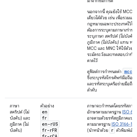
มาจากซิมการ์ด
นอกจากนี้ คุณยังใช้ MCC เพ
เดียวได้ด้วย เช่น เพื่อรวมแห
กฎหมายเฉพาะประเทศไว้ใน
ต้องการระบุตามภาษาเท่านั้น 
ระบุ
ภาษา สคริปต์ (ไม่บังคับ
ภูมิภาค (ไม่บังคับ)
แทน หากใ
MCC และ MNC ให้ใช้ด้วยค
ระมัดระวังและทดสอบว่าทำงา
คาดไว้
mcc
ดูฟิลด์การกำหนดค่า
ซึ่งระบุรหัสโทรศัพท์มือถือ
และรหัสระบุเครือข่ายมือถือ
ลำดับ
ภาษา
ตัวอย่าง
ภาษาจะกำหนดโดยรหัสภาษา
en
สคริปต์ (ไม่
อักษรตามมาตรฐาน
ISO 63
fr
บังคับ) และ
อาจตามด้วยรหัสภูมิภาคแบบ 
en-r
US
ภูมิภาค (ไม่
ตามมาตรฐาน
ISO 3166-1-a
fr-r
FR
r
บังคับ)
(นำหน้าด้วย
ตัวพิมพ์เล็ก
fr-r
CA