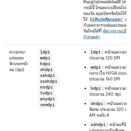
คืนอยู่ในโหมดอัตโนมัติ (ค่าเร
กรณีนี้ โหมดจะเปลี่ยนไปตา
ของวัน คุณเปิดหรือปิดใช้โหม
UiModeManager
ใช้
ดูข้
กับผลกระทบต่อแอปของคุณ
รันไทม์ได้ที่
จัดการการเปลี่
กำหนดค่า
ldpi
ldpi
ความหนา
: หน้าจอความหนา
mdpi
แน่นของ
ประมาณ 120 DPI
hdpi
พิกเซลหน้า
mdpi
: หน้าจอความห
xhdpi
จอ (dpi)
กลาง (ใน HVGA แบบดั้งเ
xxhdpi
ประมาณ 160 DPI
xxxhdpi
nodpi
hdpi
: หน้าจอความหน
tvdpi
ประมาณ 240 dpi
anydpi
xhdpi
: หน้าจอความห
nnn
dpi
พิเศษ ประมาณ 320 dp
API ระดับ 8
xxhdpi
: หน้าจอที่มี
แน่นสูงมากเป็นพิเศษ 