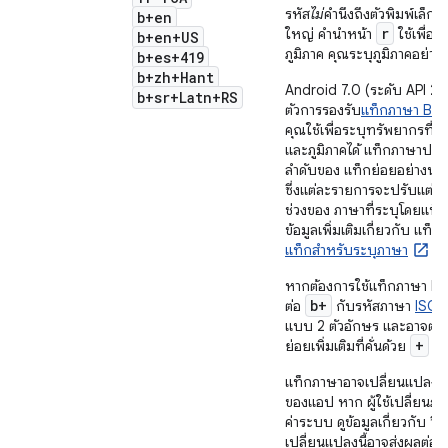
รหัส
ไม่
คำนึงถึงตัวพิมพ์เล็กแ
b+en
r
ใหญ่ คำนำหน้า
ใช้เพื่อแ
b+en+US
ภูมิภาค คุณระบุภูมิภาคอย่างเด
b+es+419
b+zh+Hant
Android 7.0 (ระดับ API 24)
b+sr+Latn+RS
ตัวการรองรับ
แท็กภาษา BC
คุณใช้เพื่อระบุทรัพยากรที่
และภูมิภาคได้ แท็กภาษาปร
ลำดับของ แท็กย่อยอย่างน้อ
ซึ่งแต่ละรายการจะปรับแต่งห
ช่วงของ ภาษาที่ระบุโดยแท็
ข้อมูลเพิ่มเติมเกี่ยวกับ แท็กภ
แท็กสำหรับระบุภาษา
หากต้องการใช้แท็กภาษา BC
b+
ต่อ
กับรหัสภาษา
ISO 
แบบ 2 ตัวอักษร และอาจตาม
+
ย่อยเพิ่มเติมที่คั่นด้วย
แท็กภาษาอาจเปลี่ยนแปลงได
ของแอป หาก ผู้ใช้เปลี่ยนภา
ค่าระบบ ดูข้อมูลเกี่ยวกับ วิธี
เปลี่ยนแปลงนี้อาจส่งผลต่