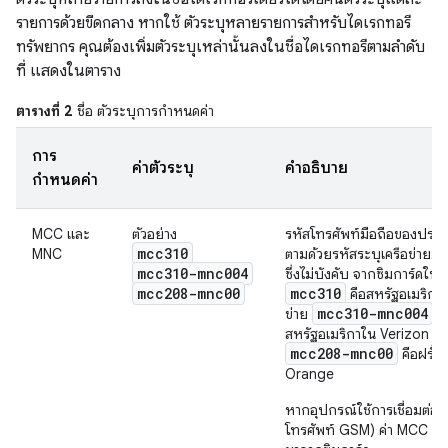
รายการด้วยขีดกลาง หากใช้ ตัวระบุหลายรายการสำหรับไดเรกทอรี
ทรัพยากร คุณต้องเพิ่มตัวระบุเหล่านั้นลงในชื่อไดเรกทอรีตามลำดับ
ที่ แสดงในตาราง
ตารางที่ 2
ชื่อ ตัวระบุการกำหนดค่า
การ
ค่าตัวระบุ
คำอธิบาย
กำหนดค่า
MCC และ
ตัวอย่าง
รหัสโทรศัพท์มือถือของประ
mcc310
MNC
ตามด้วยรหัสระบุเครือข่ายมื
mcc310-mnc004
ซึ่งไม่บังคับ จากซิมการ์ดในอ
mcc208-mnc00
mcc310
คือสหรัฐอเมริกาใ
mcc310-mnc004
ข่าย
คื
สหรัฐอเมริกาใน Verizon แ
mcc208-mnc00
คือฝรั่ง
Orange
หากอุปกรณ์ใช้การเชื่อมต่อวิท
โทรศัพท์ GSM) ค่า MCC แ