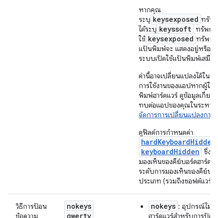
หากคุณ
keysexposed
ระบุ
ทรัพย
keyssoft
ได้ระบุ
ทรัพยา
keysexposed
ใช้
ทรัพยาก
แป้นพิมพ์จะ แสดงอยู่หรือไม่
ระบบเปิดใช้แป้นพิมพ์เสมือ
ค่านี้อาจเปลี่ยนแปลงได้ในระ
การใช้งานของแอปหากผู้ใช้เ
พิมพ์ฮาร์ดแวร์ ดูข้อมูลเกี่ย
ทบต่อแอปของคุณในระหว่างรั
จัดการการเปลี่ยนแปลงการ
ดูฟิลด์การกำหนดค่า
hardKeyboardHidden
keyboardHidden
ซึ่งร
มองเห็นของคีย์บอร์ดฮาร์ดแว
ระดับการมองเห็นของคีย์บอร
ประเภท (รวมถึงซอฟต์แวร์) 
nokeys
nokeys
วิธีการป้อน
: อุปกรณ์ไม่มีป
qwerty
ข้อความ
ฮาร์ดแวร์สำหรับการป้อน