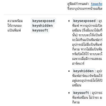
touchsc
ดูฟิลด์กำหนดค่า
ซึ่งระบุประเภทหน้าจอสัมผั
keysexposed
keysexposed
ความพร้อม
: อุปก
keyshidden
ใช้งานของ
พิมพ์ หากอุปกรณ์เปิดใช้
keyssoft
แป้นพิมพ์
เสมือน (ซึ่งมีแนวโน้มที่จะ
นั้น) ระบบจะใช้แป้นพิมพ์นี
จะ
ไม่
เห็นแป้นพิมพ์ฮาร์ดแว
อุปกรณ์ไม่มีแป้นพิมพ์ฮาร
ก็ตาม หากไม่มีแป้นพิมพ์
หรือปิดใช้ไว้ ระบบจะใช้แ
เฉพาะเมื่อมีการแสดงแป้น
ฮาร์ดแวร์
keyshidden
: อุปกร
พิมพ์ฮาร์ดแวร์พร้อมใช้งา
อยู่
และอุปกรณ์
ไม่ได้
เปิดใ
เสมือน
keyssoft
: อุปกรณ์เป
พิมพ์เสมือน ไม่ว่าจะ มอง
ก็ตาม