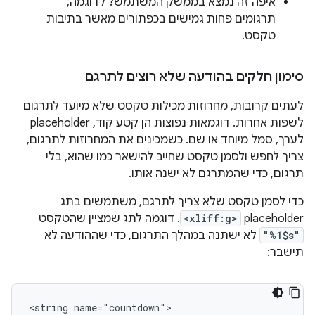
איפה זה נמצא בממשק המשתמש? לדוגמה,
תרגומים פחות גמישים בכפתורים מאשר בתיבות
טקסט.
סימון חלקים בהודעה שלא רוצים לתרגם
לעתים קרובות, מחרוזות מכילות טקסט שלא מיועד לתרגום
לשפות אחרות. דוגמאות נפוצות הן קטע קוד, placeholder
לערך, סמל מיוחד או שם. כשמכינים את המחרוזות לתרגום,
צריך לחפש ולסמן טקסט שחייב להישאר כמו שהוא, בלי
תרגום, כדי שהמתרגם לא ישנה אותו.
כדי לסמן טקסט שלא צריך לתרגם, משתמשים בתג
placeholder‏
<xliff:g>
. דוגמה לתג שמציין שהטקסט
"%1$s"
לא ישתנה במהלך התרגום, כדי שההודעה לא
תישבר:
<string