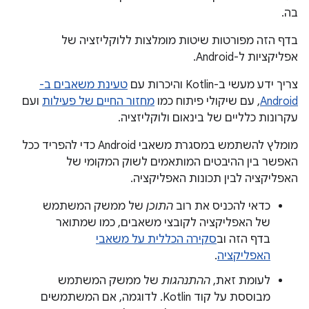
בה.
בדף הזה מפורטות שיטות מומלצות ללוקליזציה של
אפליקציות ל-Android.
צריך ידע מעשי ב-Kotlin והיכרות עם
טעינת משאבים ב-
Android
, עם שיקולי פיתוח כמו
מחזור החיים של פעילות
ועם
עקרונות כלליים של בינאום ולוקליזציה.
מומלץ להשתמש במסגרת משאבי Android כדי להפריד ככל
האפשר בין ההיבטים המותאמים לשוק המקומי של
האפליקציה לבין תכונות האפליקציה.
כדאי להכניס את רוב
התוכן
של ממשק המשתמש
של האפליקציה לקובצי משאבים, כמו שמתואר
בדף הזה וב
סקירה הכללית על משאבי
האפליקציה
.
לעומת זאת,
ההתנהגות
של ממשק המשתמש
מבוססת על קוד Kotlin. לדוגמה, אם המשתמשים