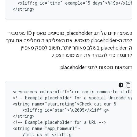
<xliff:g
id="time"
example="5
days">%1$s</xliff
</string>
כשמצהירים על תג placeholder, מוסיפים מאפיין ID שמסביר
למה ה-placeholder משמש. אם האפליקציה מחליפה את ערך
ה-placeholder בשלב מאוחר יותר, חשוב לספק מאפיין
לדוגמה כדי להבהיר את השימוש הצפוי.
דוגמאות נוספות לתגי placeholder:
<resources
xmlns:xliff="urn:oasis:names:tc:xliff:d
<!--
Example
placeholder
for
a
special
Unicode
sym
<string
name="star_rating">Check
out
our
<xliff:g
id="star">\u2605</xliff:g>

</string>

<!--
Example
placeholder
for
a
URL
-->

<string
Visit
us
at