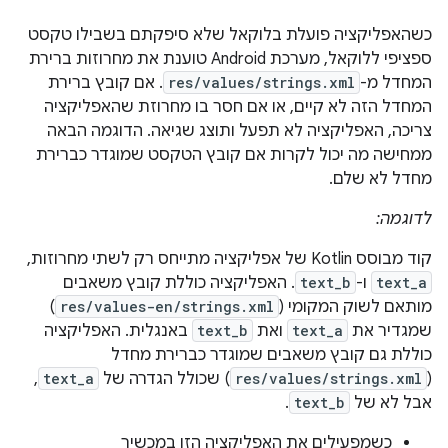
כשהאפליקציה פועלת בלוקאל שלא סיפקתם בשבילו טקסט
ספציפי ללוקאל, מערכת Android טוענת את מחרוזות ברירת
המחדל מ-
res/values/strings.xml
. אם קובץ ברירת
המחדל הזה לא קיים, או אם חסר בו מחרוזת שהאפליקציה
צריכה, האפליקציה לא תפעל ותוצג שגיאה. הדוגמה הבאה
ממחישה מה יכול לקרות אם קובץ הטקסט שמוגדר כברירת
מחדל לא שלם.
לדוגמה:
קוד מבוסס Kotlin של אפליקציה מתייחס רק לשתי מחרוזות,
text_a
ו-
text_b
. האפליקציה כוללת קובץ משאבים
מותאם לשוק המקומי (
res/values-en/strings.xml
)
שמגדיר את
text_a
ואת
text_b
באנגלית. האפליקציה
כוללת גם קובץ משאבים שמוגדר כברירת מחדל
(
res/values/strings.xml
) שכולל הגדרה של
text_a
,
אבל לא של
text_b
.
כשמפעילים את האפליקציה הזו במכשיר