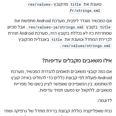
טוענת את
title
מהקובץ
res/values-
.
fr/strings.xml
אם המכשיר מוגדר ליפנית, מערכת Android מחפשת את
title
בקובץ
res/values-ja/strings.xml
. אבל מכיוון
שמחרוזת כזו לא נכללת בקובץ הזה, מערכת Android חוזרת
לברירת המחדל וטוענת את
title
באנגלית מהקובץ
.
res/values/strings.xml
אילו משאבים מקבלים עדיפות?
אם כמה קובצי משאבים תואמים להגדרת המכשיר, מערכת
Android פועלת לפי קבוצת כללים כדי להחליט באיזה קובץ
להשתמש. בין המאפיינים שאפשר לציין בשם של ספריית
משאבים, ללוקאל יש כמעט תמיד עדיפות.
לדוגמה:
נניח שאפליקציה כוללת קבוצת ברירת מחדל של גרפיקה ושתי