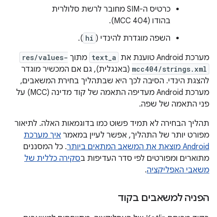
כרטיס ה-SIM מחובר לרשת סלולרית
בהודו (MCC 404).
השפה מוגדרת להינדי (
hi
).
מערכת Android טוענת את
text_a
מתוך
res/values-
mcc404/strings.xml
(באנגלית), גם אם המכשיר מוגדר
להצגת הינדי. הסיבה לכך היא שבתהליך בחירת המשאבים,
מערכת Android מעדיפה התאמה של קוד מדינה (MCC) על
פני התאמה של שפה.
תהליך הבחירה לא תמיד פשוט כמו בדוגמאות האלה. לתיאור
מפורט יותר של התהליך, אפשר לעיין במאמר
איך מערכת
Android מוצאת את המשאב המתאים ביותר
. כל המסננים
מתוארים ומפורטים לפי סדר העדיפות ב
סקירה כללית של
משאבי האפליקציה
.
הפניה למשאבים בקוד