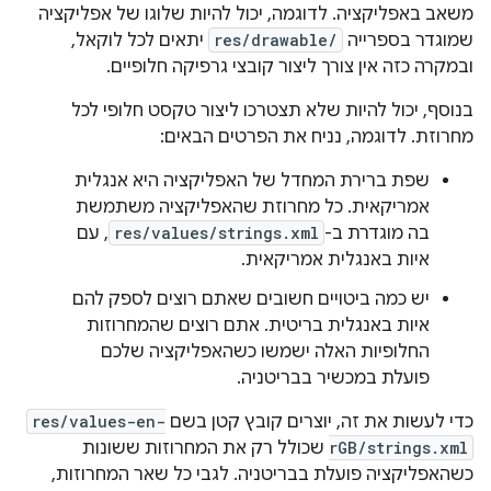
משאב באפליקציה. לדוגמה, יכול להיות שלוגו של אפליקציה
שמוגדר בספרייה
res/drawable/
יתאים לכל לוקאל,
ובמקרה כזה אין צורך ליצור קובצי גרפיקה חלופיים.
בנוסף, יכול להיות שלא תצטרכו ליצור טקסט חלופי לכל
מחרוזת. לדוגמה, נניח את הפרטים הבאים:
שפת ברירת המחדל של האפליקציה היא אנגלית
אמריקאית. כל מחרוזת שהאפליקציה משתמשת
בה מוגדרת ב-
res/values/strings.xml
, עם
איות באנגלית אמריקאית.
יש כמה ביטויים חשובים שאתם רוצים לספק להם
איות באנגלית בריטית. אתם רוצים שהמחרוזות
החלופיות האלה ישמשו כשהאפליקציה שלכם
פועלת במכשיר בבריטניה.
כדי לעשות את זה, יוצרים קובץ קטן בשם
res/values-en-
rGB/strings.xml
שכולל רק את המחרוזות ששונות
כשהאפליקציה פועלת בבריטניה. לגבי כל שאר המחרוזות,