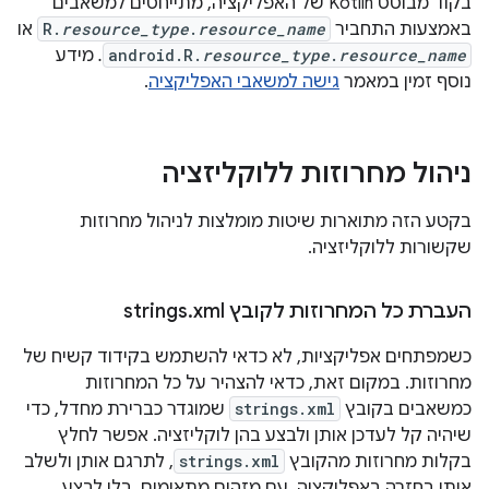
בקוד מבוסס Kotlin של האפליקציה, מתייחסים למשאבים
באמצעות התחביר
resource_name
.
resource_type
R.
או
resource_name
.
resource_type
android.R.
.
מידע
נוסף זמין במאמר
גישה למשאבי האפליקציה
.
ניהול מחרוזות ללוקליזציה
בקטע הזה מתוארות שיטות מומלצות לניהול מחרוזות
שקשורות ללוקליזציה.
העברת כל המחרוזות לקובץ strings
xml
.
כשמפתחים אפליקציות, לא כדאי להשתמש בקידוד קשיח של
מחרוזות. במקום זאת, כדאי להצהיר על כל המחרוזות
כמשאבים בקובץ
strings.xml
שמוגדר כברירת מחדל, כדי
שיהיה קל לעדכן אותן ולבצע בהן לוקליזציה. אפשר לחלץ
בקלות מחרוזות מהקובץ
strings.xml
, לתרגם אותן ולשלב
אותן בחזרה באפליקציה, עם מזהים מתאימים, בלי לבצע