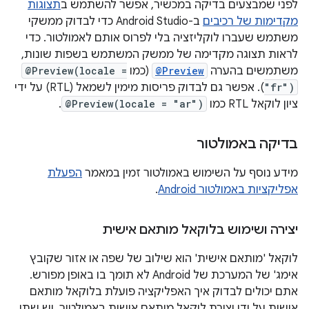
לפני שמבצעים בדיקה במכשיר, אפשר להשתמש ב
תצוגות
מקדימות של רכיבים
ב-Android Studio כדי לבדוק ממשקי
משתמש שעברו לוקליזציה בלי לפרוס אותם לאמולטור. כדי
לראות תצוגה מקדימה של ממשק המשתמש בשפות שונות,
משתמשים בהערה
@Preview
(כמו
@Preview(locale =
"fr")
). אפשר גם לבדוק פריסות מימין לשמאל (RTL) על ידי
ציון לוקאל RTL כמו
@Preview(locale = "ar")
.
בדיקה באמולטור
מידע נוסף על השימוש באמולטור זמין במאמר
הפעלת
אפליקציות באמולטור Android
.
יצירה ושימוש בלוקאל מותאם אישית
לוקאל 'מותאם אישית' הוא שילוב של שפה או אזור שקובץ
אימג' של המערכת של Android לא תומך בו באופן מפורש.
אתם יכולים לבדוק איך האפליקציה פועלת בלוקאל מותאם
אישית על ידי יצירת לוקאל מותאם אישית באמולטור. יש שתי