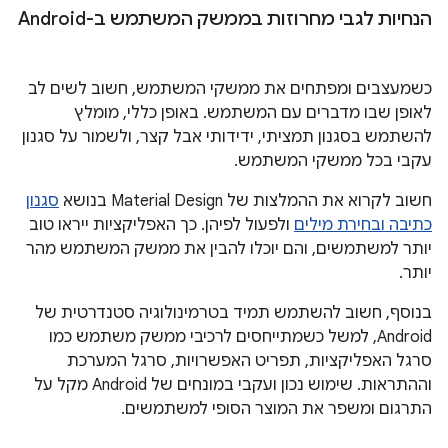
הנחיות לגבי מחרוזות בממשק המשתמש ב-Android
כשמעצבים ומפתחים את ממשקי המשתמש, חשוב לשים לב
לאופן שבו מדברים עם המשתמש. באופן כללי, מומלץ
להשתמש בסגנון תמציתי, ידידותי אבל קצר, ולשמור על סגנון
עקבי בכל ממשקי המשתמש.
חשוב לקרוא את ההמלצות של Material Design בנושא
סגנון
כתיבה ובחירת מילים
ולפעול לפיהן. כך האפליקציות ייראו טוב
יותר למשתמשים, והם יוכלו להבין את ממשק המשתמש מהר
יותר.
בנוסף, חשוב להשתמש תמיד בטרמינולוגיה סטנדרטית של
Android, למשל כשמתייחסים לרכיבי ממשק משתמש כמו
סרגל האפליקציות, תפריט האפשרויות, סרגל המערכת
וההתראות. שימוש נכון ועקבי במונחים של Android מקל על
התרגום ומשפר את המוצר הסופי למשתמשים.