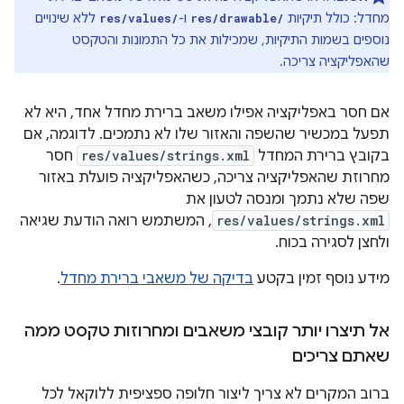
מחדל: כולל תיקיות
ו-
ללא שינויים
res/values/
res/drawable/
נוספים בשמות התיקיות, שמכילות את כל התמונות והטקסט
שהאפליקציה צריכה.
אם חסר באפליקציה אפילו משאב ברירת מחדל אחד, היא לא
תפעל במכשיר שהשפה והאזור שלו לא נתמכים. לדוגמה, אם
בקובץ ברירת המחדל
res/values/strings.xml
חסר
מחרוזת שהאפליקציה צריכה, כשהאפליקציה פועלת באזור
שפה שלא נתמך ומנסה לטעון את
res/values/strings.xml
, המשתמש רואה הודעת שגיאה
ולחצן לסגירה בכוח.
מידע נוסף זמין בקטע
בדיקה של משאבי ברירת מחדל
.
אל תיצרו יותר קובצי משאבים ומחרוזות טקסט ממה
שאתם צריכים
ברוב המקרים לא צריך ליצור חלופה ספציפית ללוקאל לכל