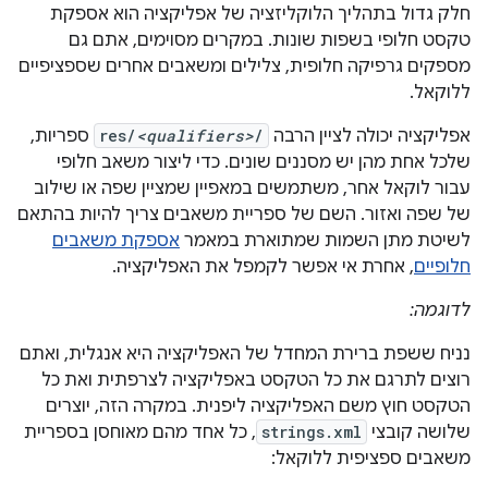
חלק גדול בתהליך הלוקליזציה של אפליקציה הוא אספקת
טקסט חלופי בשפות שונות. במקרים מסוימים, אתם גם
מספקים גרפיקה חלופית, צלילים ומשאבים אחרים שספציפיים
ללוקאל.
אפליקציה יכולה לציין הרבה
/
<qualifiers>
res/
ספריות,
שלכל אחת מהן יש מסננים שונים. כדי ליצור משאב חלופי
עבור לוקאל אחר, משתמשים במאפיין שמציין שפה או שילוב
של שפה ואזור. השם של ספריית משאבים צריך להיות בהתאם
לשיטת מתן השמות שמתוארת במאמר
אספקת משאבים
חלופיים
, אחרת אי אפשר לקמפל את האפליקציה.
לדוגמה:
נניח ששפת ברירת המחדל של האפליקציה היא אנגלית, ואתם
רוצים לתרגם את כל הטקסט באפליקציה לצרפתית ואת כל
הטקסט חוץ משם האפליקציה ליפנית. במקרה הזה, יוצרים
שלושה קובצי
strings.xml
, כל אחד מהם מאוחסן בספריית
משאבים ספציפית ללוקאל: