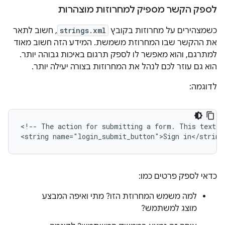
לספק הקשר מספיק למחרוזות מוצהרות
כשמצהירים על מחרוזות בקובץ
strings.xml
, חשוב לתאר
את ההקשר שבו המחרוזת משמשת. המידע הזה חשוב מאוד
למתרגם, והוא מאפשר לו לספק תרגום באיכות גבוהה יותר.
הוא גם עוזר לכם לנהל את המחרוזות בצורה יעילה יותר.
לדוגמה:
<!--
The
action
for
submitting
a
form.
This
text
i
<string
name="login_submit_button">Sign
in</string
כדאי לספק פרטים כמו:
למה משמש המחרוזת הזו? מתי ואיפה המבצע
מוצג למשתמש?