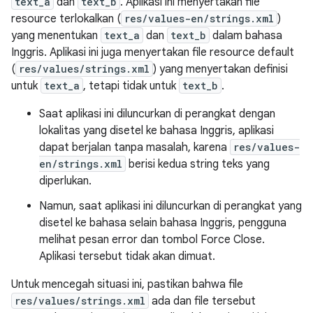
text_a
dan
text_b
. Aplikasi ini menyertakan file
resource terlokalkan (
res/values-en/strings.xml
)
yang menentukan
text_a
dan
text_b
dalam bahasa
Inggris. Aplikasi ini juga menyertakan file resource default
(
res/values/strings.xml
) yang menyertakan definisi
untuk
text_a
, tetapi tidak untuk
text_b
.
Saat aplikasi ini diluncurkan di perangkat dengan
lokalitas yang disetel ke bahasa Inggris, aplikasi
dapat berjalan tanpa masalah, karena
res/values-
en/strings.xml
berisi kedua string teks yang
diperlukan.
Namun, saat aplikasi ini diluncurkan di perangkat yang
disetel ke bahasa selain bahasa Inggris, pengguna
melihat pesan error dan tombol Force Close.
Aplikasi tersebut tidak akan dimuat.
Untuk mencegah situasi ini, pastikan bahwa file
res/values/strings.xml
ada dan file tersebut