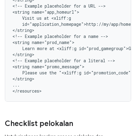
<!--
Example
placeholder
for
a
URL
-->

<string
Visit
us
at
id="application_homepage">http://my/app/home.h
</string>

<!--
Example
placeholder
for
a
name
-->

<string
Learn
more
at
<xliff:g
id="prod_gamegroup">Ga
</string>

<!--
Example
placeholder
for
a
literal
-->

<string
Please
use
the
"<xliff:g
id="promotion_code">A
</string>

...

</resources>
Checklist pelokalan