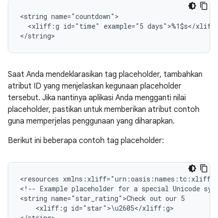
<string
<xliff:g
id="time"
example="5
days">%1$s</xliff
</string>
Saat Anda mendeklarasikan tag placeholder, tambahkan
atribut ID yang menjelaskan kegunaan placeholder
tersebut. Jika nantinya aplikasi Anda mengganti nilai
placeholder, pastikan untuk memberikan atribut contoh
guna memperjelas penggunaan yang diharapkan.
Berikut ini beberapa contoh tag placeholder:
<resources
xmlns:xliff="urn:oasis:names:tc:xliff:d
<!--
Example
placeholder
for
a
special
Unicode
sym
<string
name="star_rating">Check
out
our
<xliff:g
id="star">\u2605</xliff:g>

</string>
