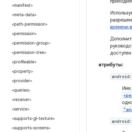
приходил
<manifest>
Использу
<meta-data>
разрешен
<path-permission>
времени 
<permission>
Дополнит
<permission-group>
руковод
<permission-tree>
доступен
<profileable>
атрибуты:
<property>
android
<provider>
Имя
<queries>
<pe
<receiver>
одно
<service>
"an
<supports-gl-texture>
android
<supports-screens>