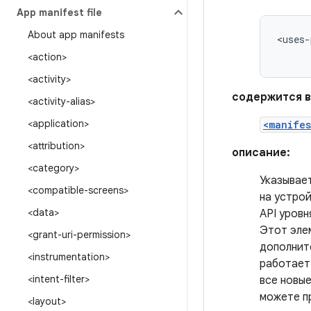
App manifest file
About app manifests
<uses-
<action>
<activity>
содержится в
<activity-alias>
<application>
<manifes
<attribution>
описание:
<category>
Указывае
<compatible-screens>
на устрой
<data>
API уровн
Этот элем
<grant-uri-permission>
дополнит
<instrumentation>
работает 
<intent-filter>
все новые
можете п
<layout>