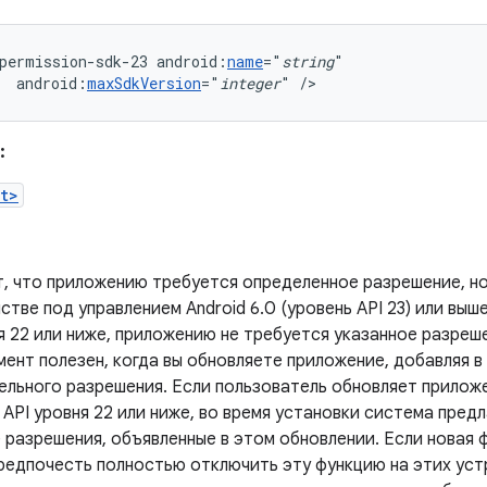
permission-sdk-23
android:
name
="
string
android:
maxSdkVersion
="
integer
"
/>
:
t>
т, что приложению требуется определенное разрешение, н
стве под управлением Android 6.0 (уровень API 23) или выш
я 22 или ниже, приложению не требуется указанное разреш
ент полезен, когда вы обновляете приложение, добавляя 
ельного разрешения. Если пользователь обновляет приложе
API уровня 22 или ниже, во время установки система пре
 разрешения, объявленные в этом обновлении. Если новая 
редпочесть полностью отключить эту функцию на этих уст