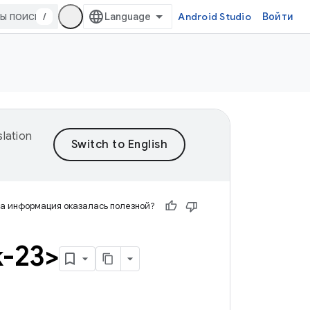
/
Android Studio
Войти
lation
а информация оказалась полезной?
-23>