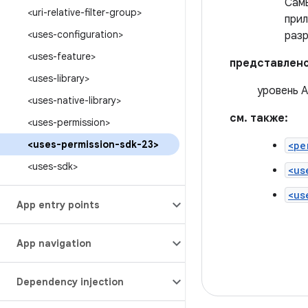
Самы
<uri-relative-filter-group>
прил
<uses-configuration>
разр
<uses-feature>
представлено
<uses-library>
уровень A
<uses-native-library>
см. также:
<uses-permission>
<uses-permission-sdk-23>
<pe
<uses-sdk>
<us
<us
App entry points
App navigation
Dependency injection