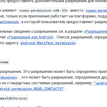
ось предоставлять дополнительные разрешения для обновл
я элемент
<uses-permission-sdk-23>
вместо
<uses-perm
ие,
только
если приложение работает на платформах, по
выполнения
, в которой пользователь предоставляет разре
ельные сведения о разрешениях см. в разделе
«Разрешени
стве
«Разрешения для Android»
. Список разрешений, опред
 по адресу
android.Manifest.permission
.
:name
 разрешения. Это разрешение может быть определено при
rmission>
, это может быть разрешение, определенное др
 из стандартных системных разрешений, например
"andro
droid.permission.READ_CONTACTS"
.
:maxSdkVersion