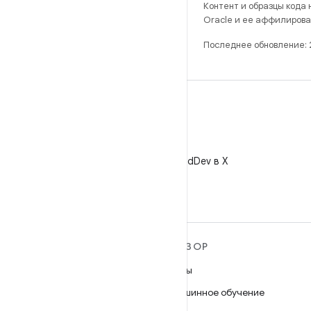
Контент и образцы кода
Oracle и ее аффилирова
Последнее обновление:
X
Читайте @AndroidDev в X
ПОДРОБНЕЕ ОБ ОС
ОБЗОР
ANDROID
Игры
Android
Машинное обучение
Android for Enterprise