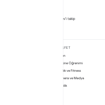
X
X'te @AndroidDev'i takip
edin
ANDROID HAKKINDA
KEŞFET
DAHA FAZLA
Oyun
Android
Makine Öğrenimi
İşletmeler için Android
Sağlık ve Fitness
Güvenlik
Kamera ve Medya
Kaynak
Gizlilik
Haber
5G
Blog