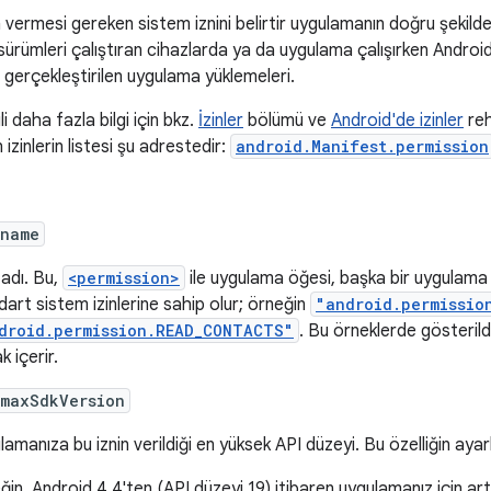
n vermesi gereken sistem iznini belirtir uygulamanın doğru şekilde 
sürümleri çalıştıran cihazlarda ya da uygulama çalışırken Android
 gerçekleştirilen uygulama yüklemeleri.
gili daha fazla bilgi için bkz.
İzinler
bölümü ve
Android'de izinler
reh
izinlerin listesi şu adrestedir:
android.Manifest.permission
:name
 adı. Bu,
<permission>
ile uygulama öğesi, başka bir uygulama 
dart sistem izinlerine sahip olur; örneğin
"android.permissio
droid.permission.READ_CONTACTS"
. Bu örneklerde gösterildiğ
k içerir.
:maxSdkVersion
amanıza bu iznin verildiği en yüksek API düzeyi. Bu özelliğin ayarl
in, Android 4.4'ten (API düzeyi 19) itibaren uygulamanız için artı