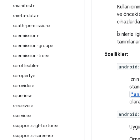
<manifest>
Kullanıcını
ve önceki 
<meta-data>
cihazlarda
<path-permission>
İzinlerle il
<permission>
tanımlanan 
<permission-group>
özellikler:
<permission-tree>
<profileable>
android
<property>
İznin
<provider>
stan
"an
<queries>
olara
<receiver>
android
<service>
<supports-gl-texture>
Uygul
<supports-screens>
Örneğ