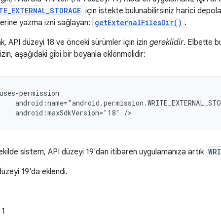
TE_EXTERNAL_STORAGE
için istekte bulunabilirsiniz harici dep
nlerine yazma izni sağlayan:
getExternalFilesDir()
.
k, API düzeyi 18 ve önceki sürümler için izin
gereklidir
. Elbette 
izin, aşağıdaki gibi bir beyanla eklenmelidir:
android:maxSdkVersion="18"
/>
ekilde sistem, API düzeyi 19'dan itibaren uygulamanıza artık
WR
düzeyi 19'da eklendi.
 1