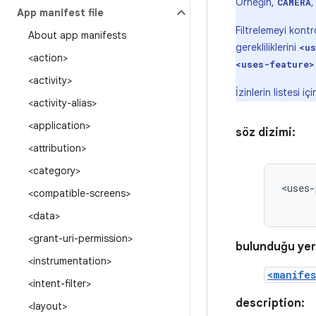
Örneğin,
,
CAMERA
App manifest file
Filtrelemeyi kont
About app manifests
gerekliliklerini
<us
<action>
<uses-feature>
<activity>
İzinlerin listesi i
<activity-alias>
<application>
söz dizimi:
<attribution>
<category>
<uses-
<compatible-screens>
<data>
<grant-uri-permission>
bulunduğu yer
<instrumentation>
<manifes
<intent-filter>
description:
<layout>