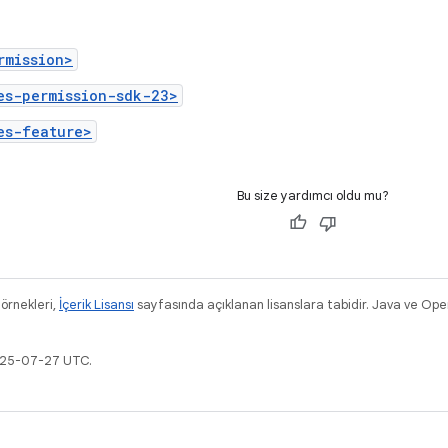
rmission>
es-permission-sdk-23>
es-feature>
Bu size yardımcı oldu mu?
 örnekleri,
İçerik Lisansı
sayfasında açıklanan lisanslara tabidir. Java ve OpenJ
2025-07-27 UTC.