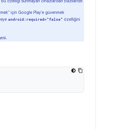
r bu özelliği sunmayan cihazlardan bazılarıdır.
tmek" için Google Play'e güvenmek
treye
özelliğini
android:required="false"
esi.