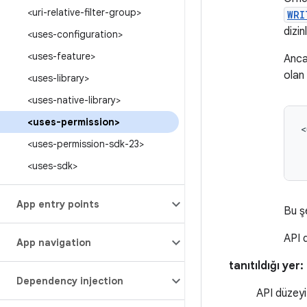
<uri-relative-filter-group>
WRI
dizi
<uses-configuration>
<uses-feature>
Anca
olan 
<uses-library>
<uses-native-library>
<uses-permission>
<uses-permission-sdk-23>
<uses-sdk>
App entry points
Bu ş
API 
App navigation
tanıtıldığı yer:
Dependency injection
API düzeyi