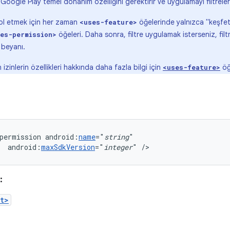
 Google Play temel donanım özelliğini gerektirir ve uygulamayı filtrele
rol etmek için her zaman
öğelerinde yalnızca "keşfe
<uses-feature>
öğeleri. Daha sonra, filtre uygulamak isterseniz, fil
es-permission>
beyanı.
çin izinlerin özellikleri hakkında daha fazla bilgi için
öğ
<uses-feature>
permission
android:
name
="
string
android:
maxSdkVersion
="
integer
"
/>
:
t>