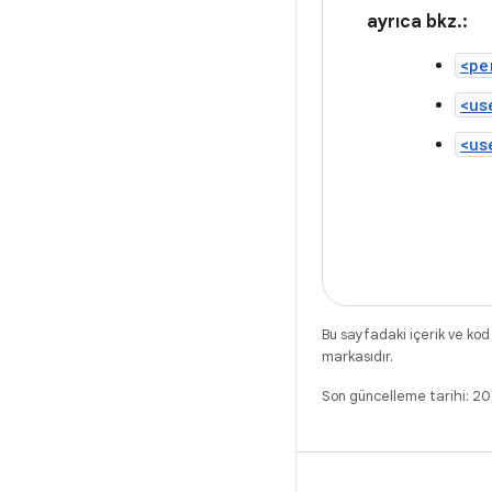
ayrıca bkz.:
<pe
<us
<us
Bu sayfadaki içerik ve kod
markasıdır.
Son güncelleme tarihi: 