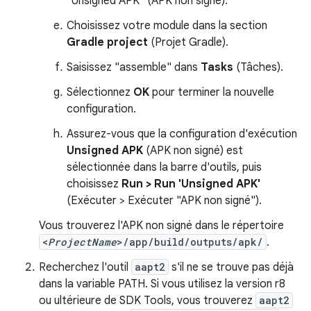
"Unsigned APK" (APK non signé).
Choisissez votre module dans la section
Gradle project
(Projet Gradle).
Saisissez "assemble" dans
Tasks
(Tâches).
Sélectionnez
OK
pour terminer la nouvelle
configuration.
Assurez-vous que la configuration d'exécution
Unsigned APK
(APK non signé) est
sélectionnée dans la barre d'outils, puis
choisissez
Run > Run 'Unsigned APK'
(Exécuter > Exécuter "APK non signé").
Vous trouverez l'APK non signé dans le répertoire
<
ProjectName
>/app/build/outputs/apk/
.
Recherchez l'outil
aapt2
s'il ne se trouve pas déjà
dans la variable PATH. Si vous utilisez la version r8
ou ultérieure de SDK Tools, vous trouverez
aapt2