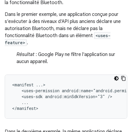
la fonctionnalité Bluetooth.
Dans le premier exemple, une application conçue pour
s'exécuter à des niveaux d'API plus anciens déclare une
autorisation Bluetooth, mais ne déclare pas la
fonctionnalité Bluetooth dans un élément
<uses-
feature>
.
Résultat
: Google Play ne filtre l'application sur
aucun appareil.
<manifest
<uses-permission
android:name="android.permiss
<uses-sdk
android:minSdkVersion="3"
...

</manifest>
Dans le deuxième exemple, la même application déclare