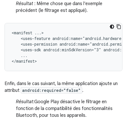
Résultat
: Même chose que dans l'exemple
précédent (le filtrage est appliqué).
<manifest
<uses-feature
android:name="android.hardware.b
<uses-permission
android:name="android.permiss
<uses-sdk
android:minSdkVersion="3"
android:ta
...

</manifest>
Enfin, dans le cas suivant, la même application ajoute un
attribut
android:required="false"
.
Résultat
:Google Play désactive le filtrage en
fonction de la compatibilité des fonctionnalités
Bluetooth, pour tous les appareils.