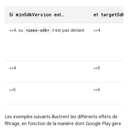
minSdkVersion
targetSdkV
Si
est…
et
<uses-sdk>
<=4, ou
n'est pas déclaré
<=4
<=4
>=5
>=5
>=5
Les exemples suivants illustrent les différents effets de
filtrage, en fonction de la manière dont Google Play gère