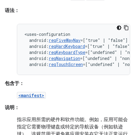
语法：
android:
reqFiveWayNav
=["true"
|
android:
reqHardKeyboard
=["true"
|
android:
reqKeyboardType
=["undefined"
|
"nok
android:
reqNavigation
=["undefined"
|
"nonav
android:
reqTouchScreen
=["undefined"
|
"noto
包含于：
<manifest>
说明：
指示应用所需的硬件和软件功能。例如，应用可能会
指定它需要物理键盘或特定的导航设备（例如轨迹
球）。该规范用于避免将应用安装在它无法正常运行