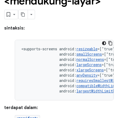
<mendukung-layar>
sintaksis:
<supports-screens
android:
resizeable
=["true"|
android:
smallScreens
=["true
android:
normalScreens
=["tru
android:
largeScreens
=["true
android:
xlargeScreens
=["tru
android:
anyDensity
=["true"
android:
requiresSmallestWid
android:
compatibleWidthLimi
android:
largestWidthLimitDp
terdapat dalam: