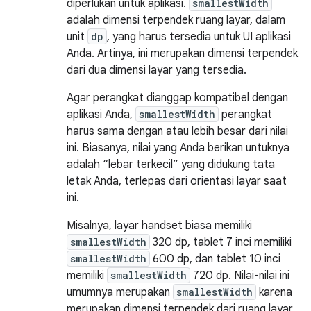
diperlukan untuk aplikasi.
smallestWidth
adalah dimensi terpendek ruang layar, dalam
unit
dp
, yang harus tersedia untuk UI aplikasi
Anda. Artinya, ini merupakan dimensi terpendek
dari dua dimensi layar yang tersedia.
Agar perangkat dianggap kompatibel dengan
aplikasi Anda,
smallestWidth
perangkat
harus sama dengan atau lebih besar dari nilai
ini. Biasanya, nilai yang Anda berikan untuknya
adalah “lebar terkecil” yang didukung tata
letak Anda, terlepas dari orientasi layar saat
ini.
Misalnya, layar handset biasa memiliki
smallestWidth
320 dp, tablet 7 inci memiliki
smallestWidth
600 dp, dan tablet 10 inci
memiliki
smallestWidth
720 dp. Nilai-nilai ini
umumnya merupakan
smallestWidth
karena
merupakan dimensi terpendek dari ruang layar