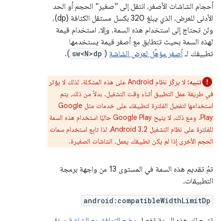
أحجام الشاشات الأصغر، انتقل إلى "صغير" الحجم أو الحد
الأدنى للعرض، الذي يبلغ 320 بكسل مستقل الكثافة (dp)،
ولن تحتاج إلى استخدام هذه السمة. وإلا، استخدام قيمة
لهذه السمة بحيث تتطابق مع أصغر قيمة يستخدمها
تطبيقك لـ
أصغر مؤهِّل لعرض الشاشة
(
sw<N>dp
).
تنبيه:
لا يركّز نظام Android على هذه المشكلة. لذلك لا يؤثر
في طريقة عمل التطبيق أثناء وقت التشغيل. بدلاً من ذلك، يتم
استخدامها لتفعيل الفلترة لتطبيقك على خدمات مثل Google
Play. ومع ذلك، لا يتيح Google Play حاليًا استخدام هذه السمة
للفلترة على نظام التشغيل Android 3.2، لذا تابِع استخدام سمات
الحجم الأخرى إذا لم يكن تطبيقك يعمل. الشاشات الصغيرة.
تمّ تقديم هذه السمة في المستوى 13 من واجهة برمجة
التطبيقات.
android:compatibleWidthLimitDp
تتيح لك هذه السمة تفعيل
وضع التوافق مع الشاشة
ميزة