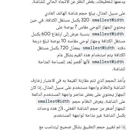
يدعمها تخطيطك، بغض النظر عن الاتجاه الحالي للشاشة.
على سبيل المثال، يبلغ حجم شاشة الهاتف العادي
smallestWidth
320 بكسل مستقل الكثافة، في حين
يحتوي الجهاز اللوحي مقاس 7 بوصة على
smallestWidth
بنسبة عرض إلى ارتفاع 600 بكسل
مستقل الكثافة وجهاز لوحي مقاسه 10 بوصة تبلغ درجة
دقته
smallestWidth
بمعدّل 720 بكسل مستقل
الكثافة يتم استخدام هذه القيم بشكل عام
smallestWidth
لأنها أقصر بُعد للمساحة المتاحة
للشاشة.
يأخذ الحجم الذي تتم مقارنة القيمة به في الاعتبار زخارف
الشاشة والنظام واجهة مستخدم على سبيل المثال، إذا كان
الجهاز يحتوي على بعض عناصر واجهة المستخدم الدائمة
على الشاشة، يعرض النظام حجم
smallestWidth
للجهاز أصغر من حجم الشاشة الفعلي، لأنّ هذه وحدات
بكسل الشاشة غير متاحة لواجهة المستخدم.
إذا تم تغيير حجم التطبيق بشكل صحيح ليتناسب مع