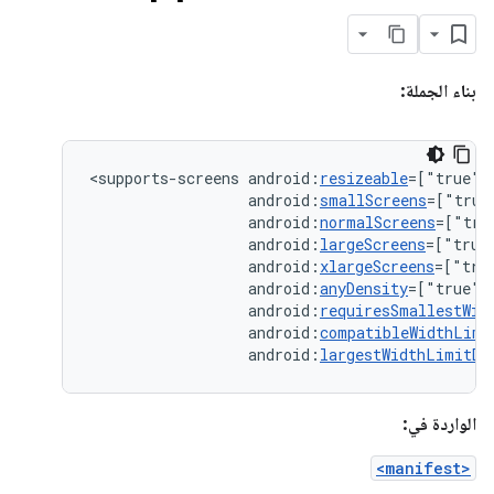
بناء الجملة:
<supports-screens
android:
resizeable
=["true"|
android:
smallScreens
=["true
android:
normalScreens
=["tru
android:
largeScreens
=["true
android:
xlargeScreens
=["tru
android:
anyDensity
=["true"
android:
requiresSmallestWid
android:
compatibleWidthLimi
android:
largestWidthLimitDp
الواردة في:
<manifest>