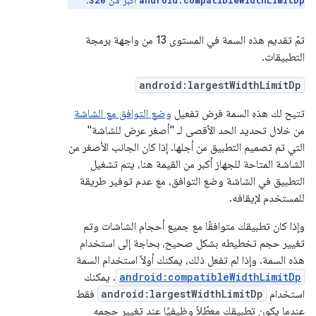
أكبر من
.
320
android:compatibleWidthLimitDp
تمّ تقديم هذه السمة في المستوى 13 من واجهة برمجة
التطبيقات.
android:largestWidthLimitDp
تتيح لك هذه السمة فرض تفعيل
وضع التوافق مع الشاشة
من خلال تحديد الحد الأقصى لـ "أصغر عرض للشاشة"
التي تم تصميم التطبيق من أجلها. إذا كان الجانب الأصغر من
الشاشة المتاحة للجهاز أكبر من القيمة هنا، يتم تشغيل
التطبيق في الشاشة وضع التوافق، مع عدم توفير طريقة
للمستخدم لإيقافه.
وإذا كان تطبيقك متوافقًا مع جميع أحجام الشاشات وتم
تغيير حجم تخطيطه بشكل صحيح، بحاجة إلى استخدام
هذه السمة. وإذا لم تفعل ذلك، يمكنك أولاً استخدام السمة
android:compatibleWidthLimitDp
. يمكنك
استخدام
android:largestWidthLimitDp
فقط
عندما يكون تطبيقك معطّلاً وظيفيًا عند تغيير حجمه