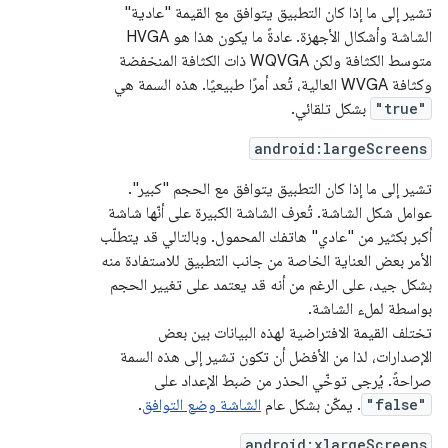
تشير إلى ما إذا كان التطبيق يتوافق مع القيمة "عادية"
الشاشة وأشكال الأجهزة. عادةً ما يكون هذا هو HVGA
متوسط الكثافة ولكن WQVGA ذات الكثافة المنخفضة
وكثافة WVGA العالية، تُعد أمرًا طبيعيًا. هذه السمة هي
"true"
بشكل تلقائي.
android:largeScreens
تشير إلى ما إذا كان التطبيق يتوافق مع الحجم "كبير".
عوامل شكل الشاشة. تُعرف الشاشة الكبيرة على أنّها شاشة
أكبر بكثير من "عادي" هاتفك المحمول. وبالتالي قد يتطلّب
الأمر بعض العناية الخاصة من جانب التطبيق للاستفادة منه
بشكل جيد، على الرغم من أنه قد يعتمد على تغيير الحجم
بواسطة لملء الشاشة.
تختلف القيمة الافتراضية لهذه البيانات بين بعض
الإصدارات، لذا من الأفضل أن تكون تشير إلى هذه السمة
صراحةً. يُرجى توخّي الحذر من ضبط الإعداد على
"false"
. يمكّن بشكل عام
الشاشة وضع التوافق
.
android:xlargeScreens