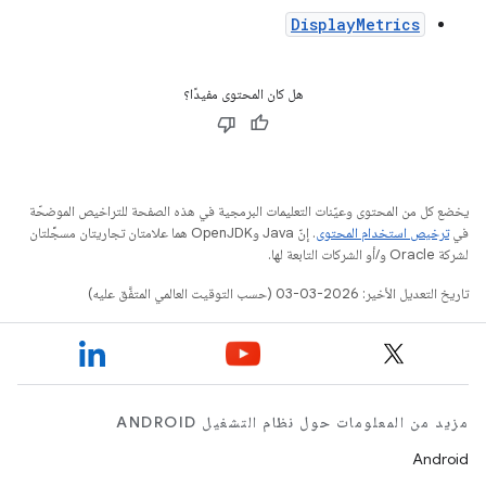
DisplayMetrics
هل كان المحتوى مفيدًا؟
يخضع كل من المحتوى وعيّنات التعليمات البرمجية في هذه الصفحة للتراخيص الموضحّة
في
ترخيص استخدام المحتوى
. إنّ Java وOpenJDK هما علامتان تجاريتان مسجَّلتان
لشركة Oracle و/أو الشركات التابعة لها.
تاريخ التعديل الأخير: 2026-03-03 (حسب التوقيت العالمي المتفَّق عليه)
مزيد من المعلومات حول نظام التشغيل ANDROID
Android