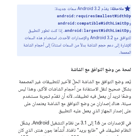
ملاحظة:
يقدّم Android 3.2 سمات جديدة:
android:requiresSmallestWidthDp
و
android:compatibleWidthLimitDp
و
. إذا كنت تطور التطبيق
android:largestWidthLimitDp
للتوافق مع Android 3.2 والإصدارات الأحدث، استخدام هذه السمات
للإشارة إلى دعم حجم الشاشة بدلاً من السمات استنادًا إلى أحجام الشاشة
المعممة.
لمحة عن وضع التوافق مع الشاشة
يُعد وضع التوافق مع الشاشة الحلّ الأخير للتطبيقات غير المصممة
بشكل صحيح لنقل الاستفادة من أحجام الشاشات الأكبر. وهذا ليس
وضعًا تريد أن يعمل فيه تطبيقك، لأنه أن تقدّم تجربة مستخدم
سيئة. هناك إصداران من وضع التوافق مع الشاشة يعتمدان على
على إصدار الجهاز الذي يعمل عليه التطبيق
في الإصدارات من 1.6 إلى 3.1 من نظام التشغيل Android، يشغّل
النظام تطبيقك في "طابع بريد" نافذة. أُنشأها جون هنتر، الذي كان