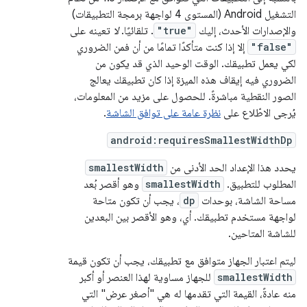
التشغيل Android (المستوى 4 لواجهة برمجة التطبيقات)
والإصدارات الأحدث، إليك
"true"
. تلقائيًا.
لا
تعينه على
"false"
إلا إذا كنت متأكدًا تمامًا من أن فمن الضروري
لكي يعمل تطبيقك. الوقت الوحيد الذي قد يكون من
الضروري فيه إيقاف هذه الميزة إذا كان تطبيقك يعالج
الصور النقطية مباشرةً. للحصول على مزيد من المعلومات،
يُرجى الاطّلاع على
نظرة عامة على توافق الشاشة
.
android:requiresSmallestWidthDp
يحدد هذا الإعداد الحد الأدنى من
smallestWidth
المطلوب للتطبيق.
smallestWidth
وهو أقصر بُعد
مساحة الشاشة، بوحدات
dp
، يجب أن تكون متاحة
لواجهة مستخدم تطبيقك. أي، وهو الأقصر بين البعدين
للشاشة المتاحين.
ليتم اعتبار الجهاز متوافق مع تطبيقك، يجب أن تكون قيمة
smallestWidth
للجهاز مساوية لهذا العنصر أو أكبر
منه عادةً، القيمة التي تقدمها له هي "أصغر عرض" التي