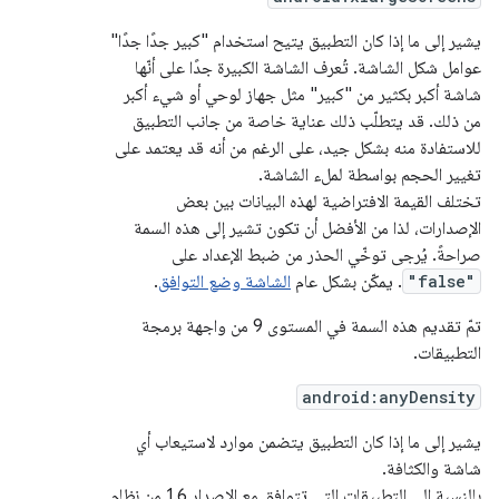
يشير إلى ما إذا كان التطبيق يتيح استخدام "كبير جدًا جدًا"
عوامل شكل الشاشة. تُعرف الشاشة الكبيرة جدًا على أنّها
شاشة أكبر بكثير من "كبير" مثل جهاز لوحي أو شيء أكبر
من ذلك. قد يتطلّب ذلك عناية خاصة من جانب التطبيق
للاستفادة منه بشكل جيد، على الرغم من أنه قد يعتمد على
تغيير الحجم بواسطة لملء الشاشة.
تختلف القيمة الافتراضية لهذه البيانات بين بعض
الإصدارات، لذا من الأفضل أن تكون تشير إلى هذه السمة
صراحةً. يُرجى توخّي الحذر من ضبط الإعداد على
"false"
. يمكّن بشكل عام
الشاشة وضع التوافق
.
تمّ تقديم هذه السمة في المستوى 9 من واجهة برمجة
التطبيقات.
android:anyDensity
يشير إلى ما إذا كان التطبيق يتضمن موارد لاستيعاب أي
شاشة والكثافة.
بالنسبة إلى التطبيقات التي تتوافق مع الإصدار 1.6 من نظام