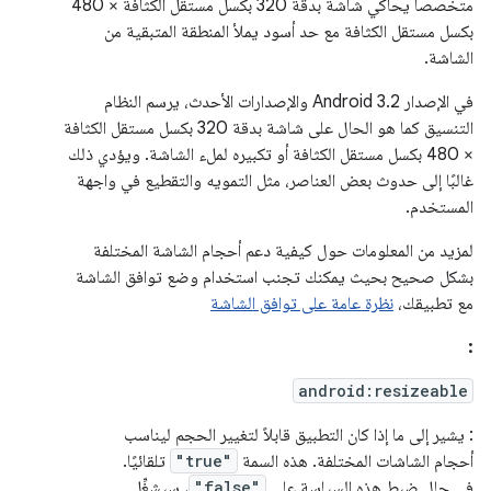
متخصصًا يحاكي شاشة بدقة 320 بكسل مستقل الكثافة × 480
بكسل مستقل الكثافة مع حد أسود يملأ المنطقة المتبقية من
الشاشة.
في الإصدار Android 3.2 والإصدارات الأحدث، يرسم النظام
التنسيق كما هو الحال على شاشة بدقة 320 بكسل مستقل الكثافة
× 480 بكسل مستقل الكثافة أو تكبيره لملء الشاشة. ويؤدي ذلك
غالبًا إلى حدوث بعض العناصر، مثل التمويه والتقطيع في واجهة
المستخدم.
لمزيد من المعلومات حول كيفية دعم أحجام الشاشة المختلفة
بشكل صحيح بحيث يمكنك تجنب استخدام وضع توافق الشاشة
مع تطبيقك،
نظرة عامة على توافق الشاشة
:
android:resizeable
: يشير إلى ما إذا كان التطبيق قابلاً لتغيير الحجم ليناسب
أحجام الشاشات المختلفة. هذه السمة
"true"
تلقائيًا.
في حال ضبط هذه السياسة على
"false"
، سيشغِّل