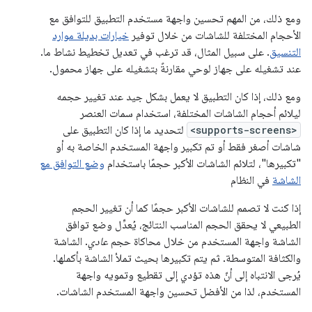
ومع ذلك، من المهم تحسين واجهة مستخدم التطبيق للتوافق مع
الأحجام المختلفة للشاشات من خلال توفير
خيارات بديلة موارد
التنسيق
. على سبيل المثال، قد ترغب في تعديل تخطيط نشاط ما.
عند تشغيله على جهاز لوحي مقارنةً بتشغيله على جهاز محمول.
ومع ذلك، إذا كان التطبيق لا يعمل بشكل جيد عند تغيير حجمه
ليلائم أحجام الشاشات المختلفة، استخدام سمات العنصر
<supports-screens>
لتحديد ما إذا كان التطبيق على
شاشات أصغر فقط أو تم تكبير واجهة المستخدم الخاصة به أو
"تكبيرها"، لتلائم الشاشات الأكبر حجمًا باستخدام
وضع التوافق مع
الشاشة
في النظام
إذا كنت لا تصمم للشاشات الأكبر حجمًا كما أن تغيير الحجم
الطبيعي لا يحقق الحجم المناسب النتائج، يُعدِّل وضع توافق
الشاشة واجهة المستخدم من خلال محاكاة حجم
عادي
. الشاشة
والكثافة المتوسطة. ثم يتم تكبيرها بحيث تملأ الشاشة بأكملها.
يُرجى الانتباه إلى أنّ هذه تؤدي إلى تقطيع وتمويه واجهة
المستخدم، لذا من الأفضل تحسين واجهة المستخدم الشاشات.