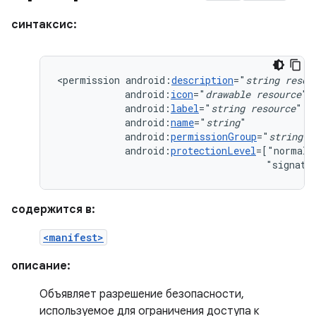
синтаксис:
<permission
android:
description
="
string
resou
android:
icon
="
drawable
resource
android:
label
="
string
resource
android:
name
="
string
android:
permissionGroup
="
string
android:
protectionLevel
=["normal"
"signatu
содержится в:
<manifest>
описание:
Объявляет разрешение безопасности,
используемое для ограничения доступа к