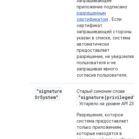
запрашивающее
приложение подписано
разрешенным
сертификатом
. Если
сертификат
запрашивающей стороны
указан в списке, система
автоматически
предоставляет
разрешение, не уведомляя
пользователя и не
запрашивая явного
согласия пользователя.
"signature
Старый синоним слова
Or
System"
"signature|privileged"
. Устарело на уровне API 23.
Разрешение, которое
система предоставляет
только приложениям,
которые находятся в