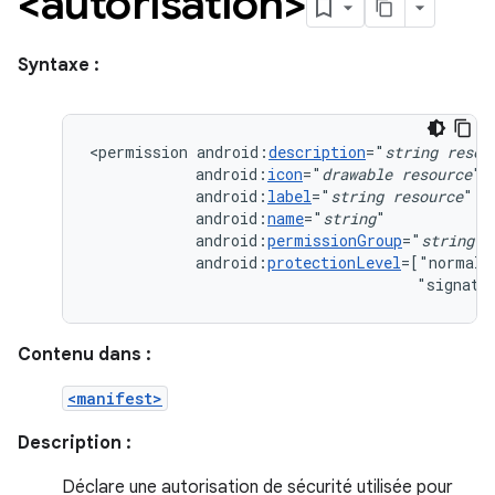
<autorisation>
Syntaxe :
<permission
android:
description
="
string
resou
android:
icon
="
drawable
resource
android:
label
="
string
resource
android:
name
="
string
android:
permissionGroup
="
string
android:
protectionLevel
=["normal"
"signatu
Contenu dans :
<manifest>
Description :
Déclare une autorisation de sécurité utilisée pour