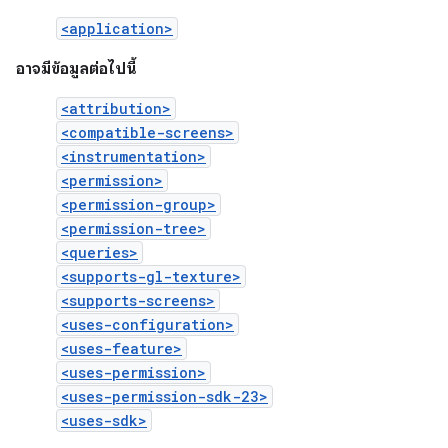
<application>
อาจมีข้อมูลต่อไปนี้
<attribution>
<compatible-screens>
<instrumentation>
<permission>
<permission-group>
<permission-tree>
<queries>
<supports-gl-texture>
<supports-screens>
<uses-configuration>
<uses-feature>
<uses-permission>
<uses-permission-sdk-23>
<uses-sdk>