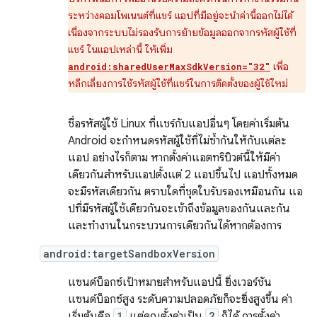
ระหว่างคอมโพเนนต์ที่แชร์ แอปที่มีอยู่จะนำค่านี้ออกไม่ได้
เนื่องจากระบบไม่รองรับการย้ายข้อมูลออกจากรหัสผู้ใช้ที่
แชร์ ในแอปเหล่านี้ ให้เพิ่ม
เพื่อ
android:sharedUserMaxSdkVersion="32"
หลีกเลี่ยงการใช้รหัสผู้ใช้ที่แชร์ในการติดตั้งของผู้ใช้ใหม่
ชื่อรหัสผู้ใช้ Linux ที่แชร์กับแอปอื่นๆ โดยค่าเริ่มต้น
Android จะกำหนดรหัสผู้ใช้ที่ไม่ซ้ำกันให้กับแต่ละ
แอป อย่างไรก็ตาม หากตั้งค่าแอตทริบิวต์นี้ให้มีค่า
เดียวกันสำหรับแอปตั้งแต่ 2 แอปขึ้นไป แอปทั้งหมด
จะมีรหัสเดียวกัน ตราบใดที่ชุดใบรับรองเหมือนกัน แอ
ปที่มีรหัสผู้ใช้เดียวกันจะเข้าถึงข้อมูลของกันและกัน
และทำงานในกระบวนการเดียวกันได้หากต้องการ
android:targetSandboxVersion
แซนด์บ็อกซ์เป้าหมายสําหรับแอปนี้ ยิ่งเวอร์ชัน
แซนด์บ็อกซ์สูง ระดับความปลอดภัยก็จะยิ่งสูงขึ้น ค่า
เริ่มต้นคือ
1
แต่คุณตั้งค่าเป็น
2
ก็ได้ การตั้งค่า