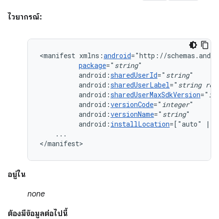
ไวยากรณ์:
<manifest
xmlns:
android
package
="
string
android:
sharedUserId
="
string
android:
sharedUserLabel
="
string
res
android:
sharedUserMaxSdkVersion
="
in
android:
versionCode
="
integer
android:
versionName
="
string
android:
installLocation
=["auto"
|
"
...

</manifest>
อยู่ใน
none
ต้องมีข้อมูลต่อไปนี้