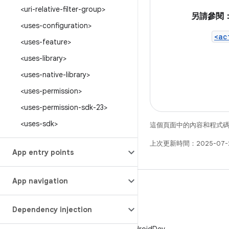
<uri-relative-filter-group>
另請參閱
<uses-configuration>
<ac
<uses-feature>
<uses-library>
<uses-native-library>
<uses-permission>
<uses-permission-sdk-23>
<uses-sdk>
這個頁面中的內容和程式
上次更新時間：2025-07-
App entry points
App navigation
Dependency injection
X