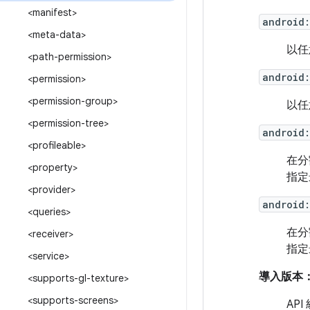
<manifest>
android
<meta-data>
以任
<path-permission>
android:
<permission>
<permission-group>
以任
<permission-tree>
android
<profileable>
在分
<property>
指定
<provider>
android:
<queries>
在分
<receiver>
指定
<service>
導入版本
<supports-gl-texture>
<supports-screens>
API