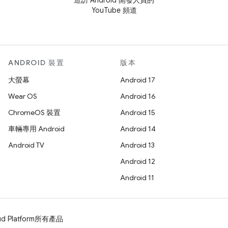
造訪 Android 開發人員的
YouTube 頻道
ANDROID 裝置
版本
大螢幕
Android 17
Wear OS
Android 16
ChromeOS 裝置
Android 15
車輛專用 Android
Android 14
Android TV
Android 13
Android 12
Android 11
d Platform
所有產品