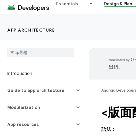
Essentials
Design & Plan
APP ARCHITECTURE
出錯。
Introduction
Guide to app architecture
Android Developer
Modularization
<版面
App resources
語法：