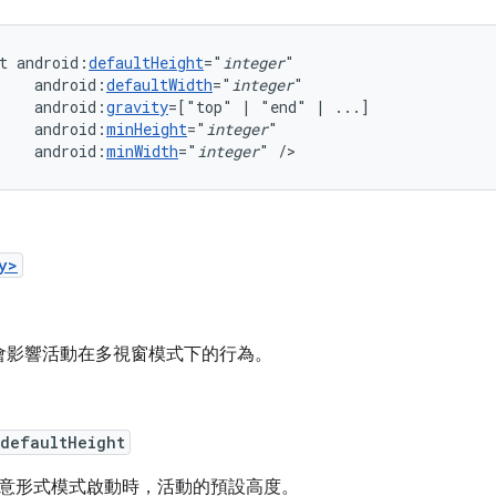
t
android:
defaultHeight
="
integer
android:
defaultWidth
="
integer
android:
gravity
=["top"
|
"end"
|
android:
minHeight
="
integer
android:
minWidth
="
integer
"
/>
y>
會影響活動在多視窗模式下的行為。
:defaultHeight
意形式模式啟動時，活動的預設高度。