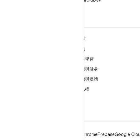
在 X 中追蹤 @AndroidDev
深入瞭解 ANDROID
探索
Android
遊戲
企業專用 Android
機器學習
安全性
健康與健身
原始碼
相機與媒體
新聞
隱私權
網誌
5G
Podcast
Android
Chrome
Firebase
Google Clou