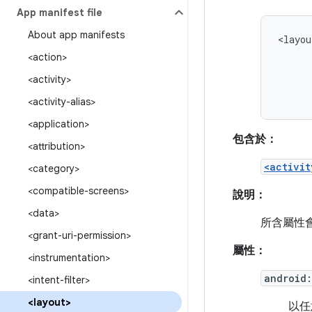
App manifest file
About app manifests
<layou
<action>
<activity>
<activity-alias>
<application>
包含於：
<attribution>
<activit
<category>
<compatible-screens>
說明：
<data>
所含屬性
<grant-uri-permission>
屬性：
<instrumentation>
android
<intent-filter>
<layout>
以任