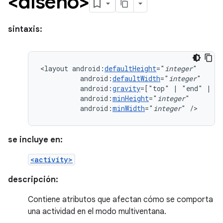
<diseño>
sintaxis:
<layout
android:
defaultHeight
="
integer
android:
defaultWidth
="
integer
android:
gravity
=["top"
|
"end"
|
android:
minHeight
="
integer
android:
minWidth
="
integer
"
/>
se incluye en:
<activity>
descripción:
Contiene atributos que afectan cómo se comporta
una actividad en el modo multiventana.