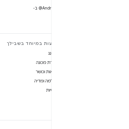
X
למעקב אחר ‎@AndroidDev ב-
X
מידע נוסף על ANDROID
הצעות במיוחד בשבילך
Android
גיימינג
Android for Enterprise
למידת מכונה
אבטחה
בריאות וכושר
מקור
מצלמה ומדיה
חדשות
פרטיות
בלוג
5G
פודקאסטים