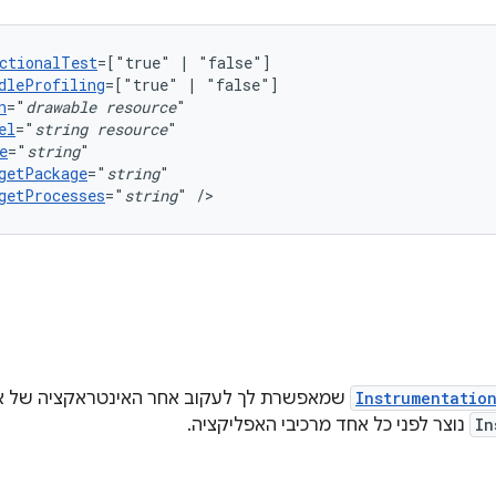
ctionalTest
=["true"
|
dleProfiling
=["true"
|
n
="
drawable
resource
el
="
string
resource
e
="
string
getPackage
="
string
getProcesses
="
string
"
/>
Instrumentatio
שמאפשרת לך לעקוב אחר האינטראקציה של א
In
נוצר לפני כל אחד מרכיבי האפליקציה.