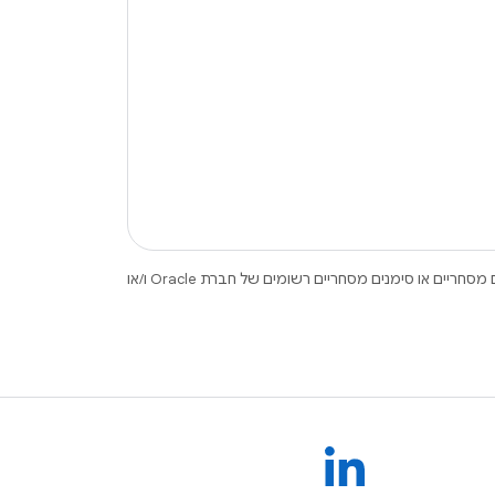
.‏ Java ו-OpenJDK הם סימנים מסחריים או סימנים מסחריים רשומים של חברת Oracle ו/או