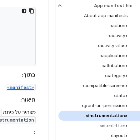
App manifest file
About app manifests
<action>
<activity>
<activity-alias>
<application>
<attribution>
בתוך:
<category>
<compatible-screens>
<manifest>
<data>
תיאור:
<grant-uri-permission>
מצהיר על כיתה
n
<instrumentation>
strumentation
<intent-filter>
:
<layout>