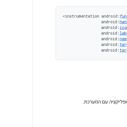
<instrumentation
android:
fun
android:
han
android:
ico
android:
lab
android:
nam
android:
tar
android:
tar
פליקציה עם המערכת.