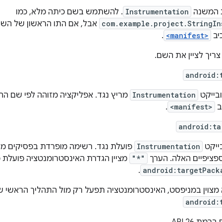
 המשנה
Instrumentation
. להשתמש בשם כיתה מלא, כמו
com.example.project.StringIn
אבל, אם התו הראשון של השם 
יב
<manifest>
.
צריך לציין את השם.
android:
בייקט
Instrumentation
מריץ נגד. אפליקציה מזוהה לפי שם הח
ב
<manifest>
.
android:ta
ייקט
Instrumentation
פועלת נגד. רשימה מופרדת בפסיקים מצ
פציפיים האלה. הערך
"*"
מציין הגדרת האינסטרומנטציה פועלת מ
.
android:targetPack
מצוין במניפסט, האינסטרומנטציה תפעל רק מול התהליך הראשי 
android: