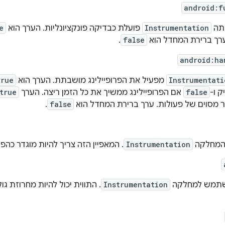
android:f
יתה
Instrumentation
פועלת כבדיקה פונקציונליות. הערך הוא
e
רך ברירת המחדל הוא
false
.
android:ha
Instrumentati
מפעיל את הפרופיילינג מושבתת. הערך הוא
true
ק ו-
false
אם הפרופיילינג ממשיך את כל הזמן ריצה. הערך
true
ר מסוים של פעולות. ערך ברירת המחדל הוא
false
.
 המחלקה
Instrumentation
. המאפיין הזה צריך להיות מוגדר כהפ
משתמש למחלקה
Instrumentation
. התווית יכול להיות מחרוזת ג