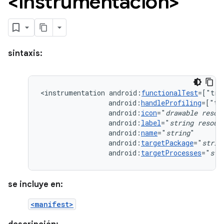
<instrumentación>
sintaxis:
<instrumentation
android:
functionalTest
=["tru
android:
handleProfiling
=["tr
android:
icon
="
drawable
resou
android:
label
="
string
resour
android:
name
="
string
android:
targetPackage
="
strin
android:
targetProcesses
="
str
se incluye en:
<manifest>