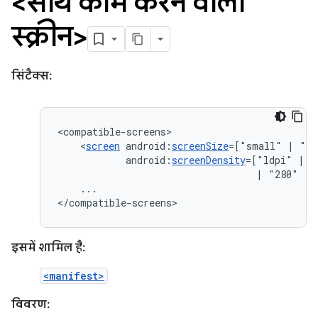
<साथ काम करने वाली
स्क्रीन>
सिंटैक्स:
<
screen
android:
screenSize
=["small"
|
"no
android:
screenDensity
=["ldpi"
|
"
|
"280"
|
...

</compatible-screens>
इसमें शामिल है:
<manifest>
विवरण: