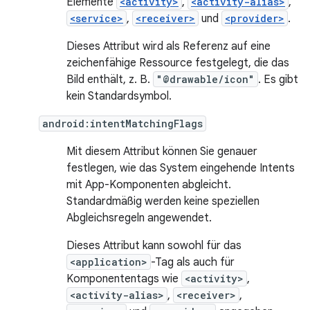
Elemente
<activity>
,
<activity-alias>
,
<service>
,
<receiver>
und
<provider>
.
Dieses Attribut wird als Referenz auf eine
zeichenfähige Ressource festgelegt, die das
Bild enthält, z. B.
"@drawable/icon"
. Es gibt
kein Standardsymbol.
android:intentMatchingFlags
Mit diesem Attribut können Sie genauer
festlegen, wie das System eingehende Intents
mit App-Komponenten abgleicht.
Standardmäßig werden keine speziellen
Abgleichsregeln angewendet.
Dieses Attribut kann sowohl für das
<application>
-Tag als auch für
Komponententags wie
<activity>
,
<activity-alias>
,
<receiver>
,