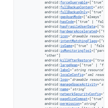
android:
forceQueryable
=["true"
|
android:
fullBackupContent
="
strin
android:
fullBackupOnly
=["true"
|
android:
gwpAsanMode
=["always"
|
android:
hasCode
=["true"
|
android:
hasFragileUserData
=["tru
android:
hardwareAccelerated
=["tr
android:
icon
="
drawable
resource
android:
intentMatchingFlags
=["no
android:
isGame
=["true"
|
android:
isMonitoringTool
=["paren
android:
killAfterRestore
=["true"
android:
largeHeap
=["true"
|
android:
label
="
string
resource
android:
localeConfig
="
xml
resour
android:
logo
="
drawable
resource
android:
manageSpaceActivity
="
str
android:
name
="
string
android:
networkSecurityConfig
="
x
android:
pageSizeCompat
=["true"
|
android:
permission
="
string