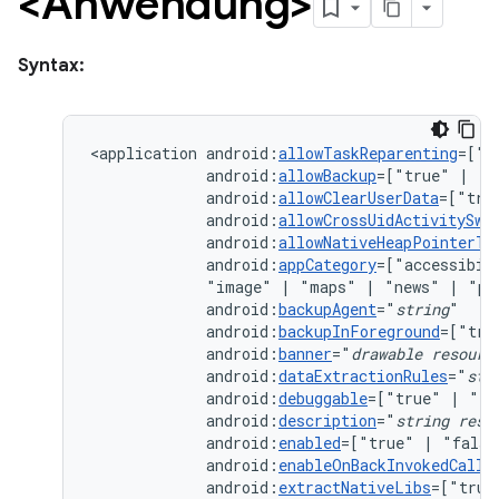
<Anwendung>
Syntax:
<application
android:
allowTaskReparenting
=["t
android:
allowBackup
=["true"
|
android:
allowClearUserData
=["tru
android:
allowCrossUidActivitySwi
android:
allowNativeHeapPointerTa
android:
appCategory
=["accessibil
"image"
|
"maps"
|
"news"
|
"pr
android:
backupAgent
="
string
android:
backupInForeground
=["tru
android:
banner
="
drawable
resourc
android:
dataExtractionRules
="
str
android:
debuggable
=["true"
|
android:
description
="
string
reso
android:
enabled
=["true"
|
android:
enableOnBackInvokedCallb
android:
extractNativeLibs
=["true