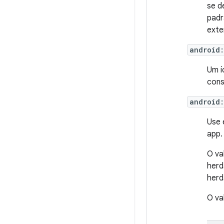
se d
pad
exte
android
Um í
cons
android:
Use 
app.
O va
her
herd
O va