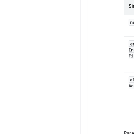
Si
n
e
In
Fi
a
Ac
Para