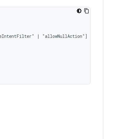
eIntentFilter"
|