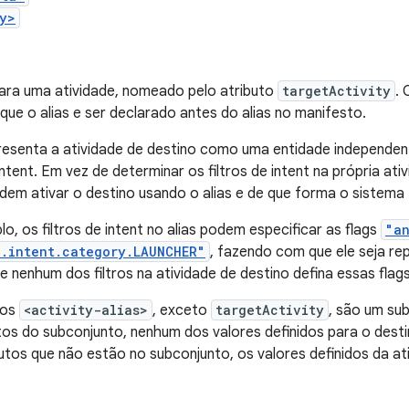
y>
para uma atividade, nomeado pelo atributo
targetActivity
.
 que o alias e ser declarado antes do alias no manifesto.
presenta a atividade de destino como uma entidade independen
 intent. Em vez de determinar os filtros de intent na própria at
dem ativar o destino usando o alias e de que forma o sistema t
o, os filtros de intent no alias podem especificar as flags
"an
d.intent.category.LAUNCHER"
, fazendo com que ele seja rep
nenhum dos filtros na atividade de destino defina essas flags
tos
<activity-alias>
, exceto
targetActivity
, são um su
os do subconjunto, nenhum dos valores definidos para o destin
butos que não estão no subconjunto, os valores definidos da a