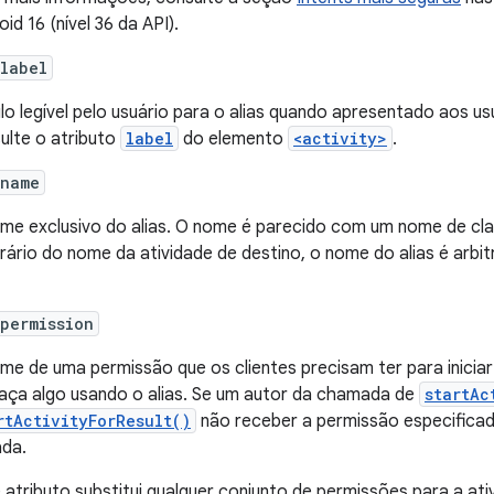
id 16 (nível 36 da API).
label
lo legível pelo usuário para o alias quando apresentado aos usu
ulte o atributo
label
do elemento
<activity>
.
:name
me exclusivo do alias. O nome é parecido com um nome de cla
rário do nome da atividade de destino, o nome do alias é arbit
permission
me de uma permissão que os clientes precisam ter para iniciar
faça algo usando o alias. Se um autor da chamada de
startAc
rtActivityForResult()
não receber a permissão especificada
ada.
 atributo substitui qualquer conjunto de permissões para a ativ