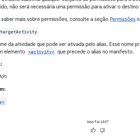
nido, não será necessária uma permissão para ativar o destino p
 saber mais sobre permissões, consulte a seção
Permissões
n
targetActivity
me da atividade que pode ser ativada pelo alias. Esse nome p
m elemento
<activity>
que precede o alias no manifesto.
:
 API
ém:
y>
Isso foi útil?