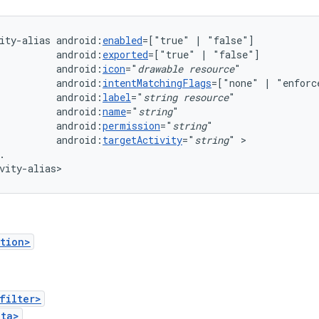
ity-alias
android:
enabled
=["true"
|
android:
exported
=["true"
|
android:
icon
="
drawable
resource
android:
intentMatchingFlags
=["none"
|
"enforc
android:
label
="
string
resource
android:
name
="
string
android:
permission
="
string
android:
targetActivity
="
string
"
.

vity-alias>
tion>
filter>
ata>