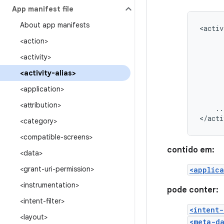
App manifest file
About app manifests
<activ
<action>
<activity>
<activity-alias>
<application>
<attribution>
..
</acti
<category>
<compatible-screens>
contido em:
<data>
<grant-uri-permission>
<applica
<instrumentation>
pode conter:
<intent-filter>
<intent-
<layout>
<meta-d