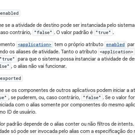
:enabled
ne se a atividade de destino pode ser instanciada pelo sistema
caso contrário,
"false"
. O valor padrão é
"true"
.
lemento
<application>
tem o próprio atributo
enabled
par
uindo os aliases de atividade. Tanto o atributo
<application>
"true"
para que o sistema possa instanciar a atividade de des
lse"
, o alias não vai funcionar.
:exported
ne se os componentes de outros aplicativos podem iniciar a at
ue"
, se puderem, ou, caso contrário,
"false"
. Se o valor fo
iniciada com o alias somente por componentes do mesmo aplica
o ID de usuário.
lor padrão depende de o alias conter ou não filtros de intents. 
idade só pode ser invocada pelo alias com a especificação do n