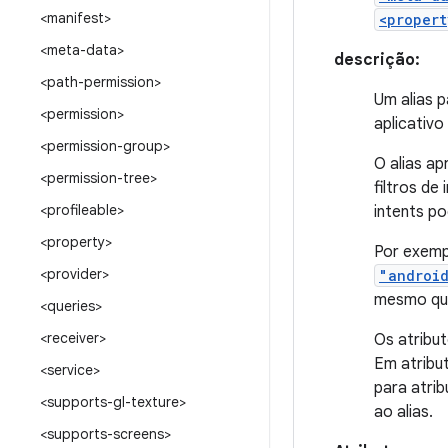
<manifest>
<propert
<meta-data>
descrição:
<path-permission>
Um alias 
<permission>
aplicativo
<permission-group>
O alias a
<permission-tree>
filtros de
<profileable>
intents po
<property>
Por exempl
<provider>
"androi
mesmo que 
<queries>
<receiver>
Os atribu
Em atribut
<service>
para atri
<supports-gl-texture>
ao alias.
<supports-screens>