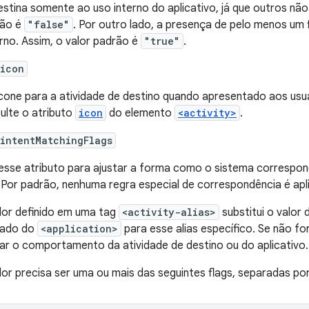
estina somente ao uso interno do aplicativo, já que outros nã
rão é
"false"
. Por outro lado, a presença de pelo menos um fi
rno. Assim, o valor padrão é
"true"
.
:icon
cone para a atividade de destino quando apresentado aos usuár
ulte o atributo
icon
do elemento
<activity>
.
intentMatchingFlags
esse atributo para ajustar a forma como o sistema correspo
 Por padrão, nenhuma regra especial de correspondência é apl
lor definido em uma tag
<activity-alias>
substitui o valor 
dado do
<application>
para esse alias específico. Se não for 
ar o comportamento da atividade de destino ou do aplicativo.
lor precisa ser uma ou mais das seguintes flags, separadas por