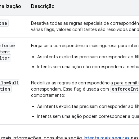
nalização
Descrição
one
Desativa todas as regras especiais de correspondênc
várias flags, valores conflitantes são resolvidos da
nforce
Força uma correspondência mais rigorosa para inten
tent
As intents explícitas precisam corresponder ao f
lter
Intents sem uma ação não correspondem a nenhum 
llow
Null
Flexibiliza as regras de correspondência para permi
tion
enforceInt
correspondam. Essa flag é usada com
comportamento:
As intents explícitas precisam corresponder ao f
Intents sem uma ação podem corresponder a qualq
 mais informações, consulte a seção
Intents mais seguras
nas