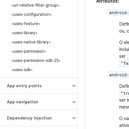
Atributos:
<uri-relative-filter-group>
android
<uses-configuration>
<uses-feature>
Defi
ou, 
<uses-library>
<uses-native-library>
O e
incl
<uses-permission>
ser
<uses-permission-sdk-23>
"fa
<uses-sdk>
android
App entry points
Defi
"tr
ser 
App navigation
mesm
Dependency injection
O va
ativ