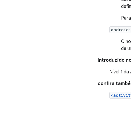
defi
Para
android:
O no
de u
Introduzido no
Nível 1 da
confira tamb
<activit