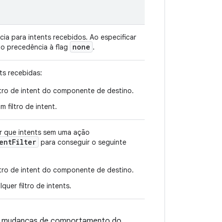
ia para intents recebidos. Ao especificar
none
ndo precedência à flag
.
ts recebidas:
iltro de intent do componente de destino.
filtro de intent.
tir que intents sem uma ação
entFilter
para conseguir o seguinte
iltro de intent do componente de destino.
uer filtro de intents.
 mudanças de comportamento do