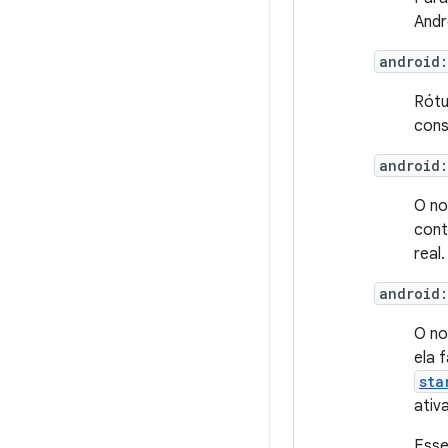
Andro
android:
Rótu
cons
android
O no
cont
real.
android:
O no
ela 
sta
ativ
Esse