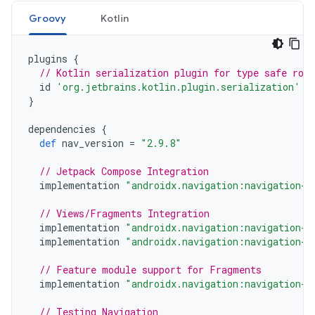
Groovy
Kotlin
plugins
{
// Kotlin serialization plugin for type safe rou
id
'org.jetbrains.kotlin.plugin.serialization'
v
}
dependencies
{
def
nav_version
=
"2.9.8"
// Jetpack Compose Integration
implementation
"androidx.navigation:navigation-c
// Views/Fragments Integration
implementation
"androidx.navigation:navigation-f
implementation
"androidx.navigation:navigation-u
// Feature module support for Fragments
implementation
"androidx.navigation:navigation-d
// Testing Navigation