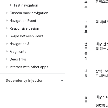
스
본적으로
Test navigation
트
Custom back navigation
Navigation Event
그
앱 내의
래
Responsive design
프
Swipe between views
Navigation 3
컨
대상 간
트
딥 링크 
Fragments
롤
러
Deep links
Interact with other apps
대
탐색 그
상
표시합니
Dependency injection
경
대상과 
로
경로를 