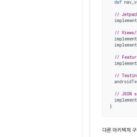
def
nav_v
// Jetpac
implement
// Views/
implement
implement
// Featur
implement
// Testin
androidTe
// JSON s
implement
}
다른 아키텍처 