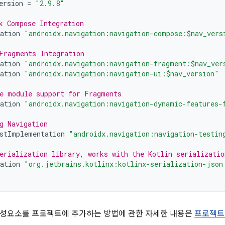
ersion
=
"2.9.8"
k Compose Integration
ation
"androidx.navigation:navigation-compose:$nav_vers
Fragments Integration
ation
"androidx.navigation:navigation-fragment:$nav_ver
ation
"androidx.navigation:navigation-ui:$nav_version"
e module support for Fragments
ation
"androidx.navigation:navigation-dynamic-features-
g Navigation
stImplementation
"androidx.navigation:navigation-testin
erialization library, works with the Kotlin serializatio
ation
"org.jetbrains.kotlinx:kotlinx-serialization-json
구성요소를 프로젝트에 추가하는 방법에 관한 자세한 내용은
프로젝트