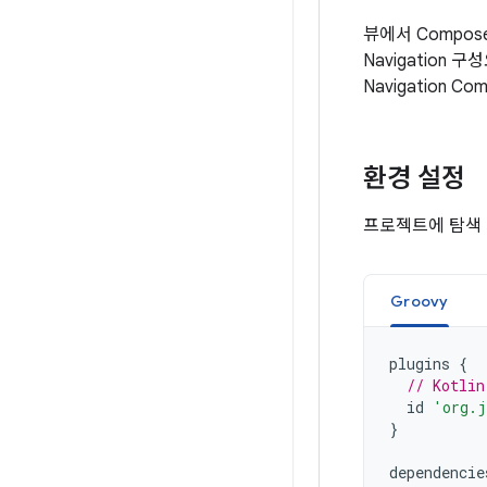
뷰에서 Compo
Navigatio
Navigation 
환경 설정
프로젝트에 탐색
Groovy
plugins
{
// Kotlin
id
'org.j
}
dependencie