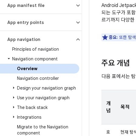
Android Jet
App manifest file
되는 도구가 포함
르기까지 다양한 
App entry points
중요:
또한 탐색
App navigation
Principles of navigation
Navigation component
주요 개념
Overview
다음 표에서는 탐
Navigation controller
Design your navigation graph
Use your navigation graph
개
목적
The back stack
념
Integrations
Migrate to the Navigation
호
현재 탐색
component