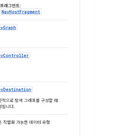
프래그먼트
:
NavHostFragment
avGraph
avController
avDestination
반적으로 탐색 그래프를 구성할 때
성됩니다.
든 직렬화 가능한 데이터 유형