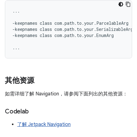
...

-keepnames class com.path.to.your.ParcelableArg

-keepnames class com.path.to.your.SerializableArg

-keepnames class com.path.to.your.EnumArg

其他资源
如需详细了解 Navigation，请参阅下面列出的其他资源：
Codelab
了解 Jetpack Navigation