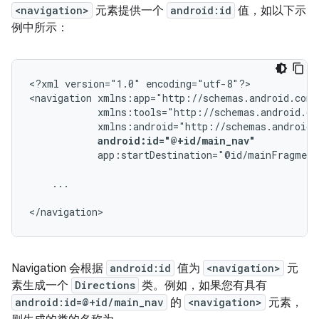
<navigation>
元素提供一个
android:id
值，如以下示
例中所示：
<?xml
version="1.0"
encoding="utf-8"?>

<navigation
android:id="@+id/main_nav"
app:startDestination="@id/mainFragment
...

</navigation>
Navigation 会根据
android:id
值为
<navigation>
元
素生成一个
Directions
类。例如，如果您有具有
android:id=@+id/main_nav
的
<navigation>
元素，