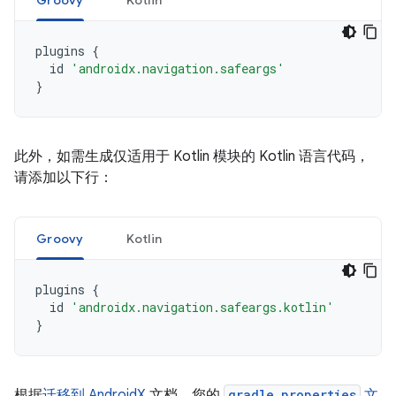
Groovy
Kotlin
plugins
{
id
'androidx.navigation.safeargs'
}
此外，如需生成仅适用于 Kotlin 模块的 Kotlin 语言代码，
请添加以下行：
Groovy
Kotlin
plugins
{
id
'androidx.navigation.safeargs.kotlin'
}
根据
迁移到 AndroidX
文档，您的
gradle.properties
文