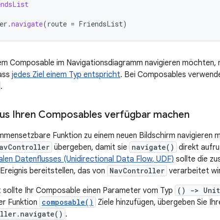
endsList
er
.
navigate
(
route
=
FriendsList
)
nem Composable im Navigationsdiagramm navigieren möchten, 
dass
jedes Ziel einem Typ entspricht
. Bei Composables verwenden
.
aus Ihren Composables verfügbar machen
mensetzbare Funktion zu einem neuen Bildschirm navigieren mus
avController
übergeben, damit sie
navigate()
direkt aufr
nalen Datenflusses (Unidirectional Data Flow, UDF)
sollte die z
Ereignis bereitstellen, das von
NavController
verarbeitet wi
 sollte Ihr Composable einen Parameter vom Typ
() -> Unit
er Funktion
composable()
Ziele hinzufügen, übergeben Sie I
ller.navigate()
.