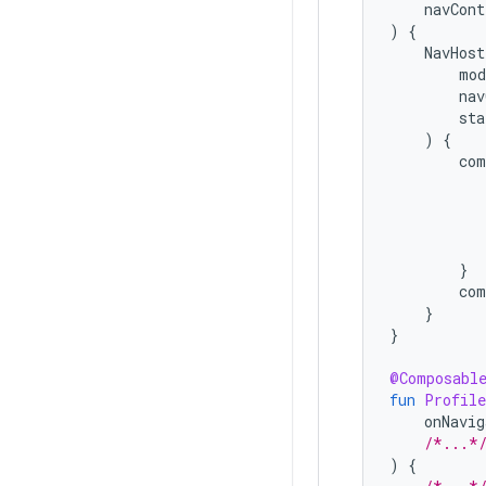
navCont
)
{
NavHost
mod
nav
sta
)
{
com
}
com
}
}
@Composabl
fun
Profile
onNavig
/*...*
)
{