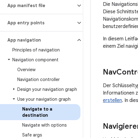
Die Navigations
App manifest file
Diese Schnittst
Navigationskom
App entry points
benutzerdefini
In diesem Leitf
App navigation
einem Ziel navig
Principles of navigation
Navigation component
Overview
Nav
Contr
Navigation controller
Der Schlüsselty
Design your navigation graph
Informationen z
Use your navigation graph
erstellen
. In di
Navigate to a
destination
Navigiere
Navigate with options
Safe args