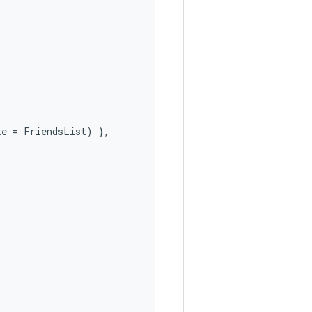
te
=
FriendsList
)
},