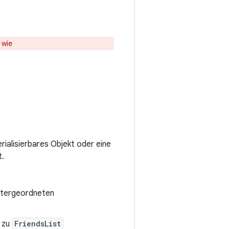
 wie
erialisierbares Objekt oder eine
t.
untergeordneten
n zu
FriendsList