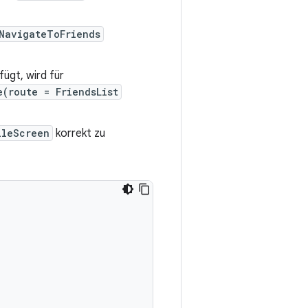
NavigateToFriends
fügt, wird für
e(route = FriendsList
ileScreen
korrekt zu