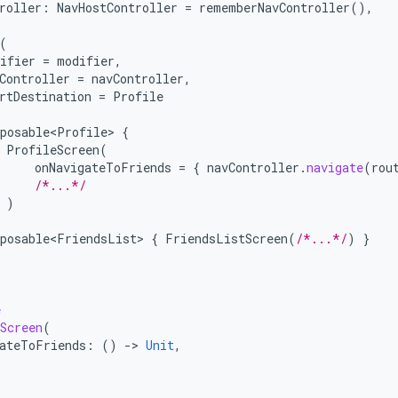
roller
:
NavHostController
=
rememberNavController
(),
(
ifier
=
modifier
,
Controller
=
navController
,
rtDestination
=
Profile
posable<Profile>
{
ProfileScreen
(
onNavigateToFriends
=
{
navController
.
navigate
(
rou
/*...*/
)
posable<FriendsList>
{
FriendsListScreen
(
/*...*/
)
}
e
Screen
(
ateToFriends
:
()
-
>
Unit
,
/