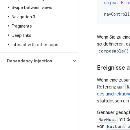
object
Fri
Swipe between views
navControll
Navigation 3
Fragments
Deep links
Wenn Sie zu ei
so definieren, 
Interact with other apps
composable()
Dependency injection
Ereignisse 
Wenn eine zusam
Referenz auf
N
des unidirektio
stattdessen ein 
Genauer gesagt
NavHost
mit d
von
NavContro