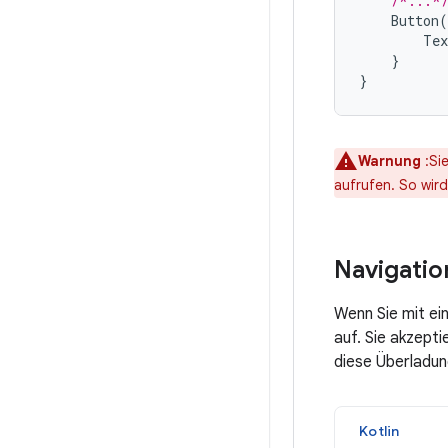
/*...*
Button
(
Tex
}
}
Warnung
:Sie
aufrufen. So wird
Navigatio
Wenn Sie mit ei
auf. Sie akzepti
diese Überladu
Kotlin