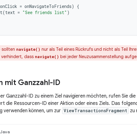
/
onClick
=
onNavigateToFriends
)
{
t
(
text
=
"See friends list"
)
 sollten
nur als Teil eines Rückrufs und nicht als Teil 
navigate()
 verhindert, dass
bei jeder Neuzusammenstellung aufger
navigate()
n mit Ganzzahl-ID
ner Ganzzahl-ID zu einem Ziel navigieren möchten, rufen Sie di
ert die Ressourcen-ID einer Aktion oder eines Ziels. Das folge
ng verwenden können, um zur
ViewTransactionsFragment
zu 
Java