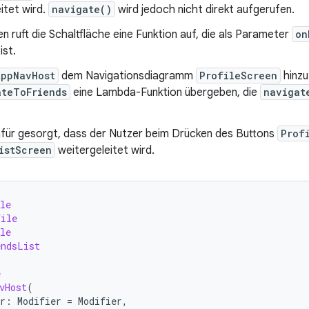
itet wird.
navigate()
wird jedoch nicht direkt aufgerufen.
n ruft die Schaltfläche eine Funktion auf, die als Parameter
on
ist.
AppNavHost
dem Navigationsdiagramm
ProfileScreen
hinzu
ateToFriends
eine Lambda-Funktion übergeben, die
navigat
afür gesorgt, dass der Nutzer beim Drücken des Buttons
Prof
istScreen
weitergeleitet wird.
le
file
le
endsList
e
vHost
(
r
:
Modifier
=
Modifier
,