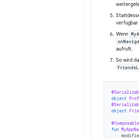
weitergele
Stattdesse
verfügbar 
Wenn
My
onNavig
aufruft.
So wird d
FriendsL
@Serializab
object
Pro
@Serializab
object
Fri
@Composabl
fun
MyAppNa
modifie