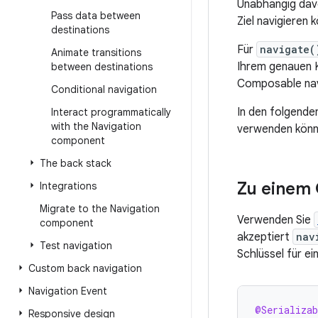
Unabhängig davo
Pass data between
Ziel navigieren 
destinations
Für
navigate(
Animate transitions
Ihrem genauen K
between destinations
Composable navi
Conditional navigation
In den folgende
Interact programmatically
with the Navigation
verwenden könn
component
The back stack
Zu einem
Integrations
Migrate to the Navigation
Verwenden Sie
component
akzeptiert
nav
Test navigation
Schlüssel für ein
Custom back navigation
Navigation Event
@Serializab
Responsive design