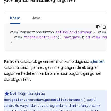
yüklemeyi nasıl kullanabileceğinizi gösterir:
Kotlin
Java
viewTransactionsButton
.
setOnClickListener
{
view
-
view
.
findNavController
().
navigate
(
R
.
id
.
viewTrans
}
Kimlikleri kullanarak gezinirken mümkün olduğunda
işlemleri
kullanmalısınız. İşlemler, gezinme grafiğinizde ek bilgiler
sağlar ve hedeflerinizin birbirine nasıl bağlandığını görsel
olarak gösterir.
Not:
Düğmeler için üç
çeşidi
Navigation.createNavigateOnClickListener()
vardır. Bu varyantlar, Java programlama dilini kullanıyorsanız