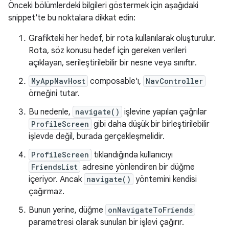
Önceki bölümlerdeki bilgileri göstermek için aşağıdaki
snippet'te bu noktalara dikkat edin:
Grafikteki her hedef, bir rota kullanılarak oluşturulur.
Rota, söz konusu hedef için gereken verileri
açıklayan, serileştirilebilir bir nesne veya sınıftır.
MyAppNavHost
composable'ı,
NavController
örneğini tutar.
Bu nedenle,
navigate()
işlevine yapılan çağrılar
ProfileScreen
gibi daha düşük bir birleştirilebilir
işlevde değil, burada gerçekleşmelidir.
ProfileScreen
tıklandığında kullanıcıyı
FriendsList
adresine yönlendiren bir düğme
içeriyor. Ancak
navigate()
yöntemini kendisi
çağırmaz.
Bunun yerine, düğme
onNavigateToFriends
parametresi olarak sunulan bir işlevi çağırır.