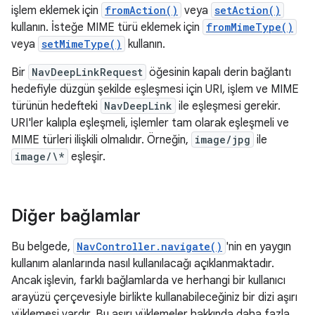
işlem eklemek için
fromAction()
veya
setAction()
kullanın. İsteğe MIME türü eklemek için
fromMimeType()
veya
setMimeType()
kullanın.
Bir
NavDeepLinkRequest
öğesinin kapalı derin bağlantı
hedefiyle düzgün şekilde eşleşmesi için URI, işlem ve MIME
türünün hedefteki
NavDeepLink
ile eşleşmesi gerekir.
URI'ler kalıpla eşleşmeli, işlemler tam olarak eşleşmeli ve
MIME türleri ilişkili olmalıdır. Örneğin,
image/jpg
ile
image/\*
eşleşir.
Diğer bağlamlar
Bu belgede,
NavController.navigate()
'nin en yaygın
kullanım alanlarında nasıl kullanılacağı açıklanmaktadır.
Ancak işlevin, farklı bağlamlarda ve herhangi bir kullanıcı
arayüzü çerçevesiyle birlikte kullanabileceğiniz bir dizi aşırı
yüklemesi vardır. Bu aşırı yüklemeler hakkında daha fazla