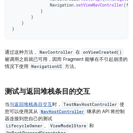
Navigation
.
setViewNavController
(
fr
}
}
}
}
通过这种方法，
NavController
在
onViewCreated()
被调用之前就已可用，因而 Fragment 能够在不引起崩溃的
情况下使用
NavigationUI
方法。
测试与返回堆栈条目的交互
当
与返回堆栈条目交互
时，
TestNavHostController
使
您可以使用其从
NavHostController
继承的 API 将控制
器连接到您自己的测试
LifecycleOwner
、
ViewModelStore
和
OnBackPressedDispatcher
。