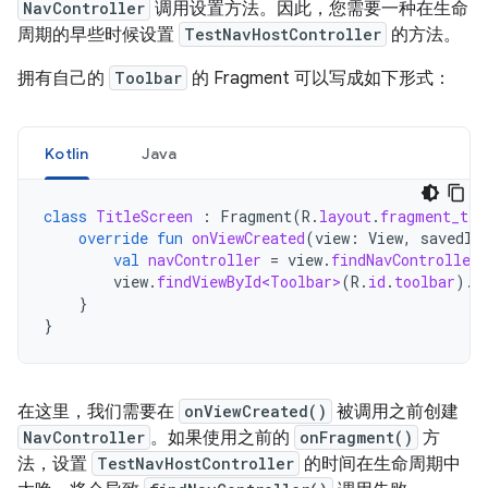
NavController
调用设置方法。因此，您需要一种在生命
周期的早些时候设置
TestNavHostController
的方法。
拥有自己的
Toolbar
的 Fragment 可以写成如下形式：
Kotlin
Java
class
TitleScreen
:
Fragment
(
R
.
layout
.
fragment_tit
override
fun
onViewCreated
(
view
:
View
,
savedIn
val
navController
=
view
.
findNavController
view
.
findViewById<Toolbar>
(
R
.
id
.
toolbar
).
s
}
}
在这里，我们需要在
onViewCreated()
被调用之前创建
NavController
。如果使用之前的
onFragment()
方
法，设置
TestNavHostController
的时间在生命周期中