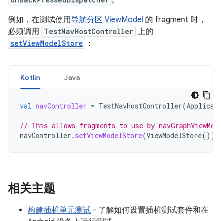
例如，在测试使用
导航分区 ViewModel
的 fragment 时，
必须调用
TestNavHostController
上的
setViewModelStore
：
Kotlin
Java
val
navController
=
TestNavHostController
(
Applicat
// This allows fragments to use by navGraphViewMod
navController
.
setViewModelStore
(
ViewModelStore
())
相关主题
构建插桩单元测试
- 了解如何设置插桩测试套件和在