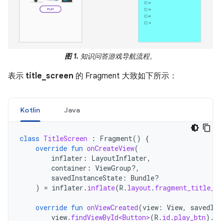
图 1.
知识问答游戏导航流程。
表示
title_screen
的 Fragment 大致如下所示：
Kotlin
Java
class
TitleScreen
:
Fragment
()
{
override
fun
onCreateView
(
inflater
:
LayoutInflater
,
container
:
ViewGroup?,
savedInstanceState
:
Bundle?
)
=
inflater
.
inflate
(
R
.
layout
.
fragment_title_s
override
fun
onViewCreated
(
view
:
View
,
savedIn
view
.
findViewById<Button>
(
R
.
id
.
play_btn
).
s