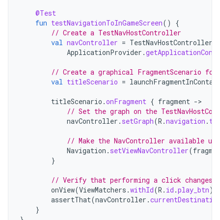
@Test
fun
testNavigationToInGameScreen
()
{
// Create a TestNavHostController
val
navController
=
TestNavHostController
(
ApplicationProvider
.
getApplicationCont
// Create a graphical FragmentScenario for
val
titleScenario
=
launchFragmentInContai
titleScenario
.
onFragment
{
fragment
-
// Set the graph on the TestNavHostCon
navController
.
setGraph
(
R
.
navigation
.
tr
// Make the NavController available us
Navigation
.
setViewNavController
(
fragme
}
// Verify that performing a click changes 
onView
(
ViewMatchers
.
withId
(
R
.
id
.
play_btn
))
assertThat
(
navController
.
currentDestinatio
}
}