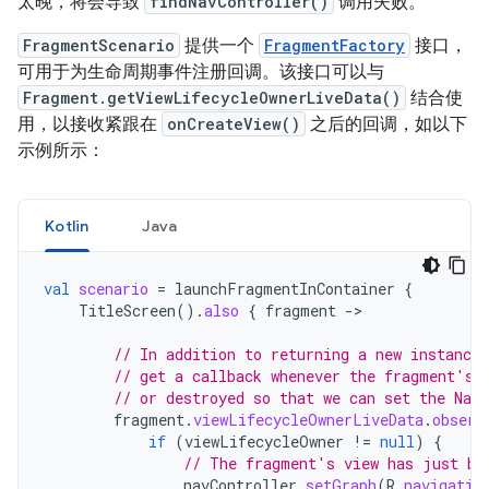
太晚，将会导致
findNavController()
调用失败。
FragmentScenario
提供一个
FragmentFactory
接口，
可用于为生命周期事件注册回调。该接口可以与
Fragment.getViewLifecycleOwnerLiveData()
结合使
用，以接收紧跟在
onCreateView()
之后的回调，如以下
示例所示：
Kotlin
Java
val
scenario
=
launchFragmentInContainer
{
TitleScreen
().
also
{
fragment
-
>

// In addition to returning a new instance
// get a callback whenever the fragment's 
// or destroyed so that we can set the NavC
fragment
.
viewLifecycleOwnerLiveData
.
observ
if
(
viewLifecycleOwner
!=
null
)
{
// The fragment's view has just be
navController
.
setGraph
(
R
.
navigatio