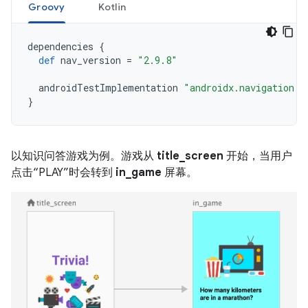
Groovy
Kotlin
dependencies
{
def
nav_version
=
"2.9.8"
androidTestImplementation
"androidx.navigation:n
}
以知识问答游戏为例。游戏从
title_screen
开始，当用户
点击“PLAY”时会转到
in_game
屏幕。