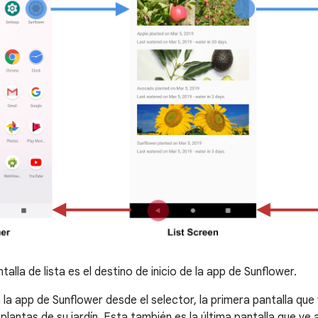
talla de lista es el destino de inicio de la app de Sunflower.
 la app de Sunflower desde el selector, la primera pantalla que 
de plantas de su jardín. Esta también es la última pantalla que ve a