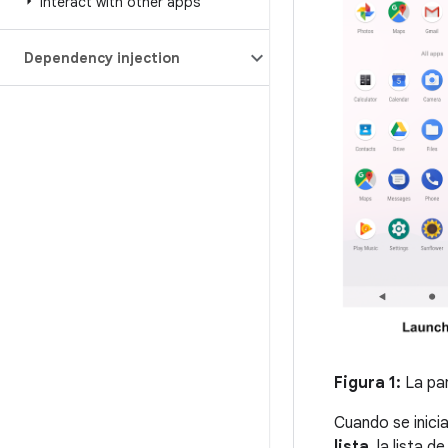
Interact with other apps
Dependency injection
Figura 1:
La pan
Cuando se inicia
lista
, la lista 