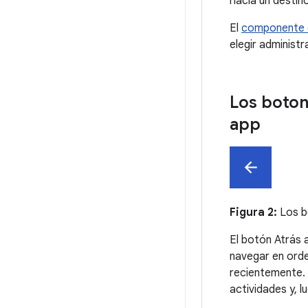
hacia un destino
El
componente 
elegir administr
Los boton
app
Figura 2:
Los b
El botón Atrás a
navegar en orden
recientemente. 
actividades y, l