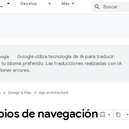
Develop
Más
Google utiliza tecnología de IA para traducir
 tu idioma preferido. Las traducciones realizadas con IA
ener errores.
s
Design & Plan
App architecture
pios de navegación