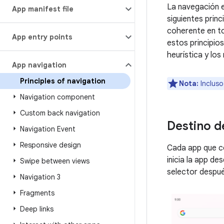
La navegación e
App manifest file
siguientes princ
coherente en to
App entry points
estos principio
heurística y lo
App navigation
Principles of navigation
Nota:
Incluso
Navigation component
Custom back navigation
Destino de
Navigation Event
Responsive design
Cada app que com
inicia la app de
Swipe between views
selector despué
Navigation 3
Fragments
Deep links