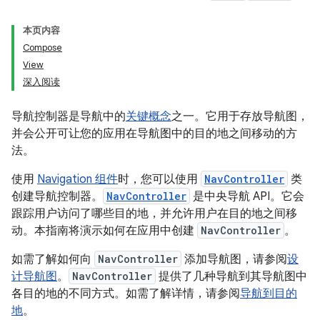
本页内容
Compose
View
深入阅读
导航控制器是导航中的
关键概念
之一。它用于存放导航图，
并会公开可让您的应用在导航图中的目的地之间移动的方
法。
使用
Navigation 组件
时，您可以使用
NavController
类
创建导航控制器。
NavController
是中央导航 API。它会
跟踪用户访问了哪些目的地，并允许用户在目的地之间移
动。本指南将演示如何在应用中创建
NavController
。
如需了解如何向
NavController
添加导航图，请参阅
设
计导航图
。
NavController
提供了几种导航到其导航图中
各目的地的不同方式。如需了解详情，请参阅
导航到目的
地
。