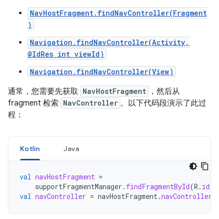
NavHostFragment.findNavController(Fragment
)
Navigation.findNavController(Activity,
@IdRes int viewId)
Navigation.findNavController(View)
通常，您需要先获取
NavHostFragment
，然后从
fragment 检索
NavController
。以下代码段演示了此过
程：
Kotlin
Java
val
navHostFragment
=
supportFragmentManager
.
findFragmentById
(
R
.
id
.
n
val
navController
=
navHostFragment
.
navController