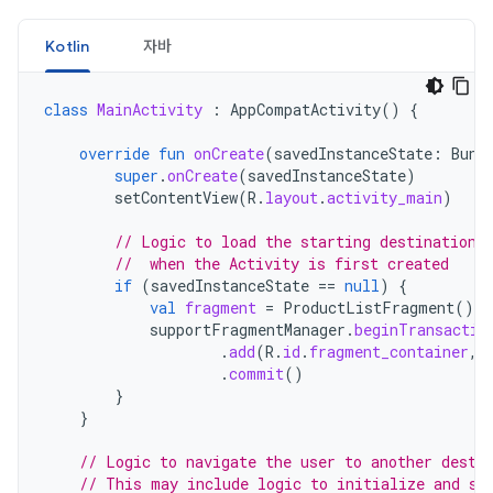
Kotlin
자바
class
MainActivity
:
AppCompatActivity
()
{
override
fun
onCreate
(
savedInstanceState
:
Bund
super
.
onCreate
(
savedInstanceState
)
setContentView
(
R
.
layout
.
activity_main
)
// Logic to load the starting destination
//  when the Activity is first created
if
(
savedInstanceState
==
null
)
{
val
fragment
=
ProductListFragment
()
supportFragmentManager
.
beginTransactio
.
add
(
R
.
id
.
fragment_container
,
.
commit
()
}
}
// Logic to navigate the user to another desti
// This may include logic to initialize and se