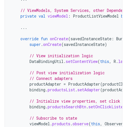
// ViewModels, System Services, other Dependen
private
val
viewModel
:
ProductListViewModel
by
...
override
fun
onCreate
(
savedInstanceState
:
Bund
super
.
onCreate
(
savedInstanceState
)
// View initialization logic
DataBindingUtil
.
setContentView
(
this
,
R
.
lay
// Post view initialization logic
// Connect adapters
productAdapter
=
ProductAdapter
(
productCli
binding
.
productsList
.
setAdapter
(
productAda
// Initialize view properties, set click li
binding
.
productsSearchBtn
.
setOnClickListen
// Subscribe to state
viewModel
.
products
.
observe
(
this
,
Observer