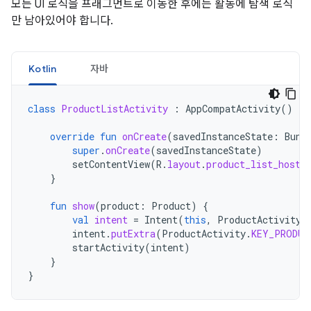
모든 UI 로직을 프래그먼트로 이동한 후에는 활동에 탐색 로직
만 남아있어야 합니다.
Kotlin
자바
class
ProductListActivity
:
AppCompatActivity
()
{
override
fun
onCreate
(
savedInstanceState
:
Bund
super
.
onCreate
(
savedInstanceState
)
setContentView
(
R
.
layout
.
product_list_host
)
}
fun
show
(
product
:
Product
)
{
val
intent
=
Intent
(
this
,
ProductActivity
:
intent
.
putExtra
(
ProductActivity
.
KEY_PRODUC
startActivity
(
intent
)
}
}