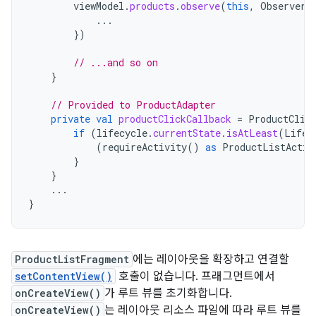
viewModel
.
products
.
observe
(
this
,
Observer
...
})
// ...and so on
}
// Provided to ProductAdapter
private
val
productClickCallback
=
ProductClic
if
(
lifecycle
.
currentState
.
isAtLeast
(
Lifec
(
requireActivity
()
as
ProductListActiv
}
}
...
}
ProductListFragment
에는 레이아웃을 확장하고 연결할
setContentView()
호출이 없습니다. 프래그먼트에서
onCreateView()
가 루트 뷰를 초기화합니다.
onCreateView()
는 레이아웃 리소스 파일에 따라 루트 뷰를