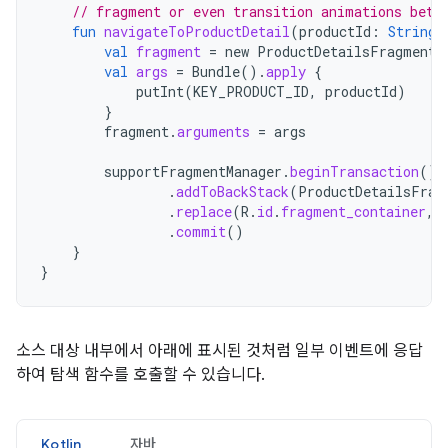
// fragment or even transition animations betw
fun
navigateToProductDetail
(
productId
:
String
)
val
fragment
=
new
ProductDetailsFragment
(
val
args
=
Bundle
().
apply
{
putInt
(
KEY_PRODUCT_ID
,
productId
)
}
fragment
.
arguments
=
args
supportFragmentManager
.
beginTransaction
()
.
addToBackStack
(
ProductDetailsFrag
.
replace
(
R
.
id
.
fragment_container
,
.
commit
()
}
}
소스 대상 내부에서 아래에 표시된 것처럼 일부 이벤트에 응답
하여 탐색 함수를 호출할 수 있습니다.
Kotlin
자바