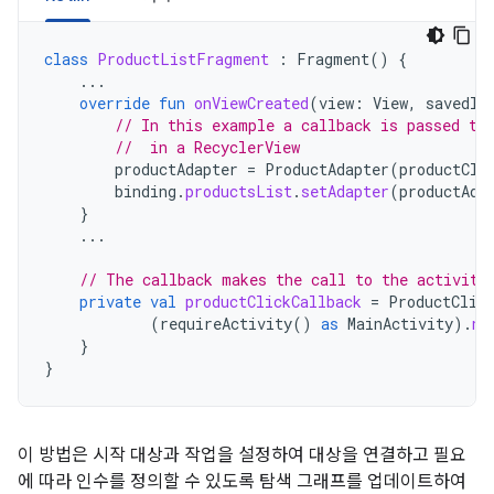
class
ProductListFragment
:
Fragment
()
{
...
override
fun
onViewCreated
(
view
:
View
,
savedIn
// In this example a callback is passed to
//  in a RecyclerView
productAdapter
=
ProductAdapter
(
productCli
binding
.
productsList
.
setAdapter
(
productAda
}
...
// The callback makes the call to the activity
private
val
productClickCallback
=
ProductClic
(
requireActivity
()
as
MainActivity
).
na
}
}
이 방법은 시작 대상과 작업을 설정하여 대상을 연결하고 필요
에 따라 인수를 정의할 수 있도록 탐색 그래프를 업데이트하여