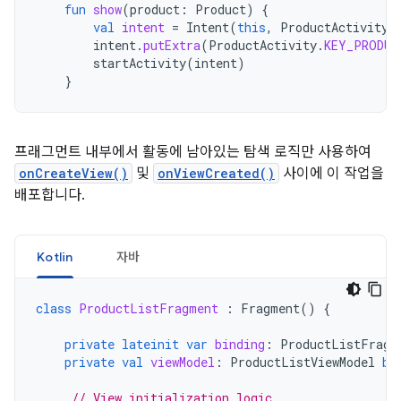
fun
show
(
product
:
Product
)
{
val
intent
=
Intent
(
this
,
ProductActivity
:
intent
.
putExtra
(
ProductActivity
.
KEY_PRODUC
startActivity
(
intent
)
}
프래그먼트 내부에서 활동에 남아있는 탐색 로직만 사용하여
onCreateView()
및
onViewCreated()
사이에 이 작업을
배포합니다.
Kotlin
자바
class
ProductListFragment
:
Fragment
()
{
private
lateinit
var
binding
:
ProductListFragm
private
val
viewModel
:
ProductListViewModel
by
// View initialization logic