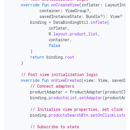
override
fun
onCreateView
(
inflater
:
LayoutInfl
container
:
ViewGroup?,
savedInstanceState
:
Bundle?)
:
View? 
{
binding
=
DataBindingUtil
.
inflate
(
inflater
,
R
.
layout
.
product_list
,
container
,
false
)
return
binding
.
root
}
// Post view initialization logic
override
fun
onViewCreated
(
view
:
View
,
savedIn
// Connect adapters
productAdapter
=
ProductAdapter
(
productCli
binding
.
productsList
.
setAdapter
(
productAda
// Initialize view properties, set click li
binding
.
productsSearchBtn
.
setOnClickListen
// Subscribe to state