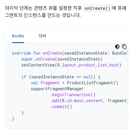
마지막 단계는 콘텐츠 뷰를 설정한 직후
onCreate()
에 프래
그먼트의 인스턴스를 만드는 것입니다.
Kotlin
자바
override
fun
onCreate
(
savedInstanceState
:
Bundle?)
super
.
onCreate
(
savedInstanceState
)
setContentView
(
R
.
layout
.
product_list_host
)
if
(
savedInstanceState
==
null
)
{
val
fragment
=
ProductListFragment
()
supportFragmentManager
.
beginTransaction
()
.
add
(
R
.
id
.
main_content
,
fragment
)
.
commit
()
}
}