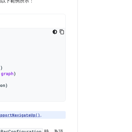
如以下範例所示：
t
)
.
graph
)
ion
)
。
upportNavigateUp()
pBarConfiguration
時，為頂