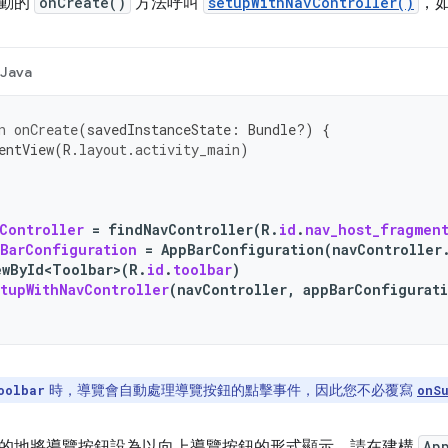
活動的
onCreate()
方法呼叫
setupWithNavController()
，
Java
n
onCreate
(
savedInstanceState
:
Bundle?)
{
entView
(
R
.
layout
.
activity_main
)
Controller
=
findNavController
(
R
.
id
.
nav_host_fragmen
BarConfiguration
=
AppBarConfiguration
(
navController
ewById<Toolbar>
(
R
.
id
.
toolbar
)
tupWithNavController
(
navController
,
appBarConfigurat
時，導覽會自動處理導覽按鈕的點擊事件，因此您不必覆寫
oolbar
onS
的地將導覽按鈕設為以向上導覽按鈕的形式顯示，請在建構
Ap