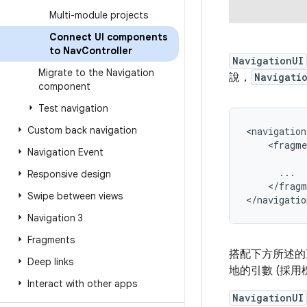
Multi-module projects
Connect UI components
to Nav
Controller
NavigationUI
Migrate to the Navigation
說，
Navigati
component
Test navigation
Custom back navigation
<fragme
Navigation Event
Responsive design
</fragm
Swipe between views
</navigatio
Navigation 3
Fragments
搭配下方所述的
Deep links
地的引數 (採
Interact with other apps
NavigationUI