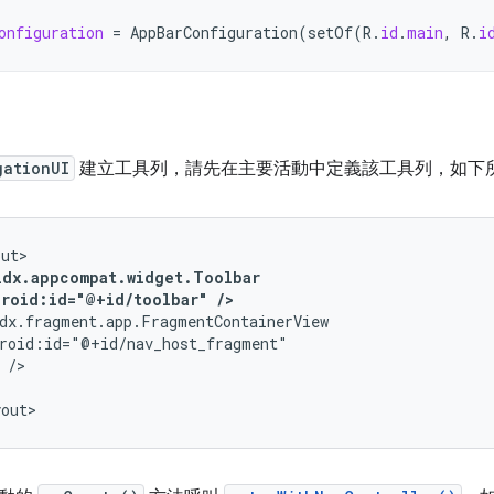
onfiguration
=
AppBarConfiguration
(
setOf
(
R
.
id
.
main
,
R
.
i
gationUI
建立工具列，請先在主要活動中定義該工具列，如下
droid:id="@+id/toolbar"
/>
yout>