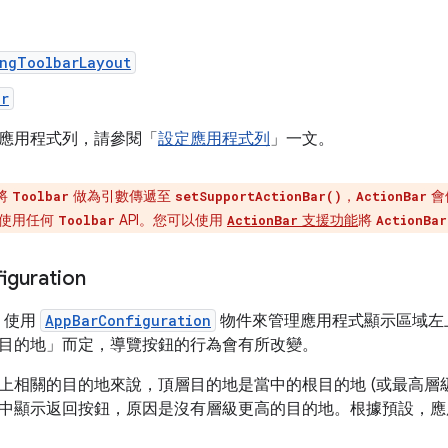
ingToolbarLayout
ar
應用程式列，請參閱「
設定應用程式列
」一文。
將
做為引數傳遞至
，
會
Toolbar
setSupportActionBar()
ActionBar
後使用任何
API。您可以使用
支援功能
將
Toolbar
ActionBar
ActionBar
iguration
使用
AppBarConfiguration
物件來管理應用程式顯示區域左
目的地」
而定，導覽按鈕的行為會有所改變。
上相關的目的地來說，頂層目的地是當中的根目的地 (或最高層
中顯示返回按鈕，原因是沒有層級更高的目的地。根據預設，應