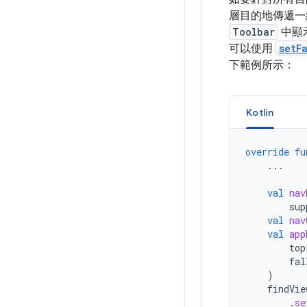
層目的地傳遞一
Toolbar
中顯
可以使用
setF
下範例所示：
Kotlin
override
fu
...
val
nav
sup
val
nav
val
app
top
fal
)
findVie
.
se