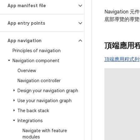
App manifest file
Navigation 
底部導覽的導覽
App entry points
App navigation
頂端應用
Principles of navigation
頂端應用程式列
Navigation component
Overview
Navigation controller
Design your navigation graph
Use your navigation graph
The back stack
Integrations
Navigate with feature
modules