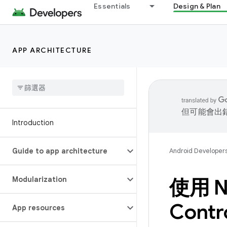
Essentials
Design & Plan
APP ARCHITECTURE
但可能會出
Introduction
Guide to app architecture
Android Developer
Modularization
使用 Na
Contro
App resources