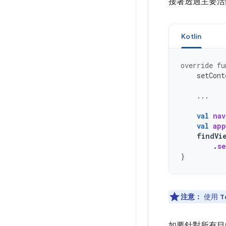
接著透過主要
Kotlin
override
fu
setCont
...
val
nav
val
app
findVi
.
se
}
注意：
使用
T
如要針對所有目