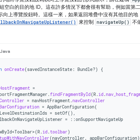
組空白的目的地 ID。這在許多情況下都會很有幫助，例如當第
示向上導覽按鈕時。這樣一來，如果返回堆疊中沒有其他目的地
allbackOnNavigateUpListener()
來控制
navigateUp()
不
Java
n
onCreate
(
savedInstanceState
:
Bundle?)
{
HostFragment
=
portFragmentManager
.
findFragmentById
(
R
.
id
.
nav_host_frag
Controller
=
navHostFragment
.
navController
BarConfiguration
=
AppBarConfiguration
(
LevelDestinationIds
=
setOf
(),
lbackOnNavigateUpListener
=
::
onSupportNavigateUp
wById<Toolbar
>
(
R
.
id
.
toolbar
)
tupWithNavController
(
navController
,
appBarConfiguration
)