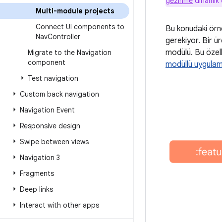
gezinme
dinamik ö
Multi-module projects
Connect UI components to
Bu konudaki örn
Nav
Controller
gerekiyor. Bir ü
modülü. Bu özell
Migrate to the Navigation
component
modüllü uygula
Test navigation
Custom back navigation
Navigation Event
Responsive design
Swipe between views
Navigation 3
Fragments
Deep links
Interact with other apps