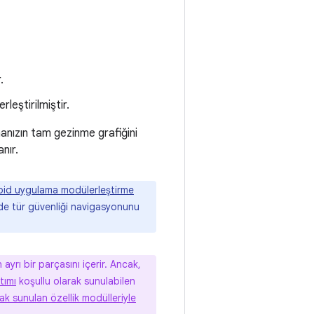
.
rleştirilmiştir.
manızın tam gezinme grafiğini
nır.
oid uygulama modülerleştirme
jede tür güvenliği navigasyonunu
 ayrı bir parçasını içerir. Ancak,
tımı
koşullu olarak sunulabilen
ak sunulan özellik modülleriyle