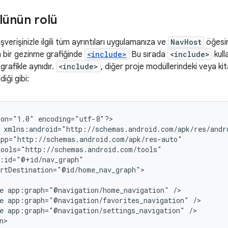
ünün rolü
şverişinizle ilgili tüm ayrıntıları uygulamanıza ve
NavHost
öğesin
bir gezinme grafiğinde
<include>
Bu sırada
<include>
kull
 grafikle aynıdır.
<include>
, diğer proje modüllerindeki veya kit
iği gibi:
ion="1.0"
encoding="utf-8"?>

rtDestination="@id/home_nav_graph">

e
app:graph="@navigation/home_navigation"
e
app:graph="@navigation/favorites_navigation"
e
app:graph="@navigation/settings_navigation"
/>
