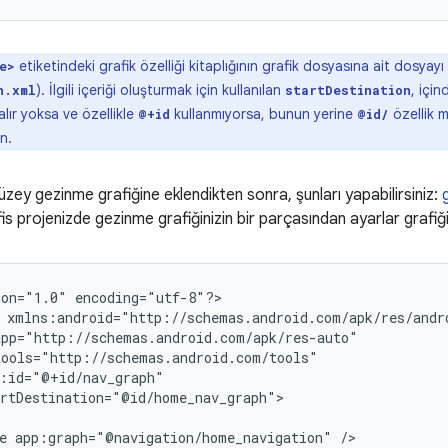
etiketindeki grafik özelliği kitaplığının grafik dosyasına ait dosyayı 
e>
). İlgili içeriği oluşturmak için kullanılan
, için
n.xml
startDestination
alır yoksa ve özellikle
kullanmıyorsa, bunun yerine
özellik 
@+id
@id/
ın.
düzey gezinme grafiğine eklendikten sonra, şunları yapabilirsiniz:
is projenizde gezinme grafiğinizin bir parçasından ayarlar grafiği
ion="1.0"
encoding="utf-8"?>

rtDestination="@id/home_nav_graph">

e
app:graph="@navigation/home_navigation"