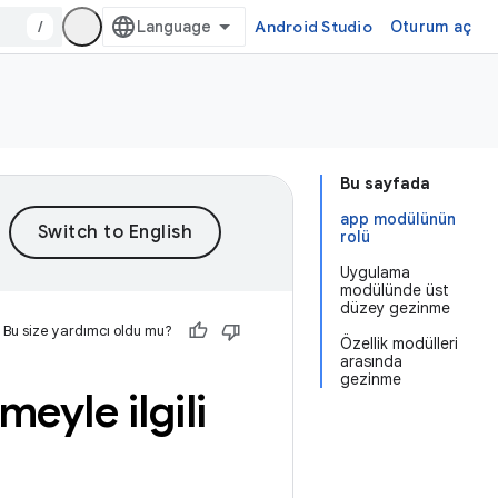
/
Android Studio
Oturum aç
Bu sayfada
app modülünün
rolü
Uygulama
modülünde üst
düzey gezinme
Bu size yardımcı oldu mu?
Özellik modülleri
arasında
gezinme
eyle ilgili