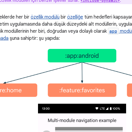
zellik modülleri için benzer işlevler sunar.
.
<include-dynamic>
eklerde her bir
özellik modülü
bir
özelliğe
tüm hedefleri kapsayan 
retim uygulamasında daha düşük düzeydeki alt modüllerin, uygulama
ik modüllerinin her biri, doğrudan veya dolaylı olarak
app
modül
mada
şuna sahiptir: şu yapıda: