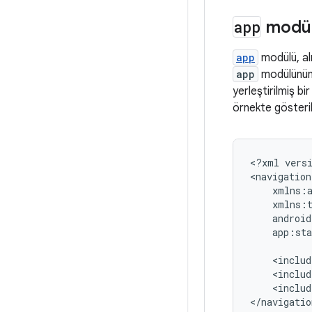
app
modül
app
modülü, alı
app
modülünün 
yerleştirilmiş bir
örnekte gösterild
<?xml
vers
<navigation
app:sta
<includ
<includ
<includ