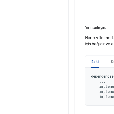
'nı inceleyin.
Her özellik modü
için bağlıdır ve 
Eski
K
dependencie
...
impleme
impleme
impleme