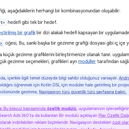
iği, aşağıdakilerin herhangi bir kombinasyonundan oluşabilir:
nt>
hedefi gibi tek bir hedef.
ştirilmiş bir grafik
bir dizi alakalı hedefi kapsayan bir uygulamadır
e>
öğesi, Bu, sanki başka bir gezinme grafiği dosyası gibi iç içe ye
a küçük gezinme grafiklerini birleştirmenize olanak tanır. uygula
çük gezinme seçenekleri, grafikleri ayrı
modüller
tarafından sağla
a, içerikle ilgili temel düzeyde bilgi sahibi olduğunuz varsayılır.
Andr
apıldığını öğrenmek için Kotlin DSL için modüler hale getirilmiş bir pro
bölümünde gezinme,
Navigasyon türü güvenlik türü sayfasına bakın.
m:
Bu kılavuz kapsamında
özellik modülü
,
uygulamanızın işlevselliğinin
 Search Ads 360'ta da kullanılan Bir modülü açıklayan
Play Özellik Dağı
olarak indirilebilen reklam biçimleridir. Navigasyon destekleri
özel olar