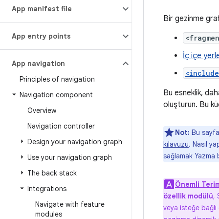
App manifest file
Bir gezinme graf
App entry points
<fragme
İç içe yerle
App navigation
<includ
Principles of navigation
Bu esneklik, dah
Navigation component
oluşturun. Bu kü
Overview
Navigation controller
Not:
Bu sayfad
Design your navigation graph
kılavuzu
. Nasıl y
sağlamak Yazma 
Use your navigation graph
The back stack
Önemli Teri
Integrations
özellik modülü
,
Navigate with feature
veya isteğe bağlı 
modules