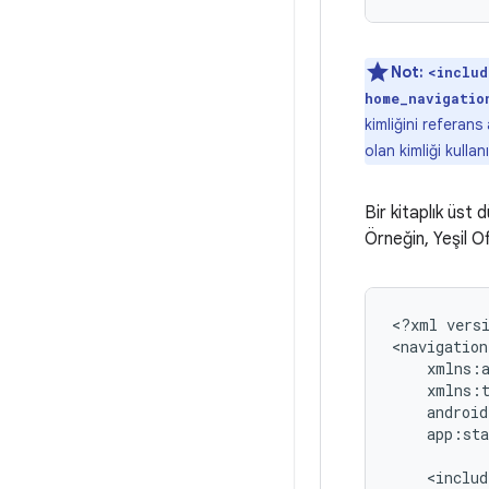
Not:
<includ
home_navigatio
kimliğini referans 
olan kimliği kullan
Bir kitaplık üst 
Örneğin, Yeşil Of
<?xml
vers
<navigation
app:sta
<includ