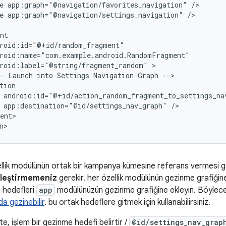
e
app:graph="@navigation/favorites_navigation"
e
app:graph="@navigation/settings_navigation"
/>

roid:label="@string/fragment_random"
-
Launch
into
Settings
Navigation
Graph
app:destination="@id/settings_nav_graph"
ent>

llik modülünün ortak bir kampanya kümesine referans vermesi gerek
rleştirmemeniz
gerekir. her özellik modülünün gezinme grafiğin
n hedefleri
app
modülünüzün gezinme grafiğine ekleyin. Böylece
da gezinebilir
. bu ortak hedeflere gitmek için kullanabilirsiniz.
te, işlem bir gezinme hedefi belirtir /
@id/settings_nav_grap