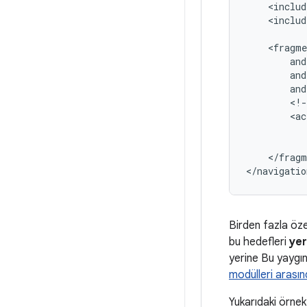
<includ
<includ
and
<!-
</fragm
Birden fazla öze
bu hedefleri
ye
yerine Bu yaygı
modülleri arasın
Yukarıdaki örnek