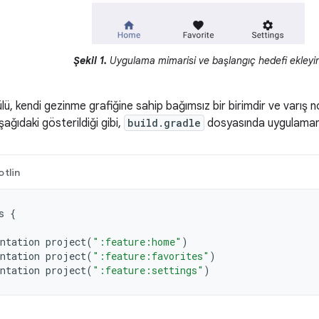
Şekil 1.
Uygulama mimarisi ve başlangıç hedefi ekleyin
lü, kendi gezinme grafiğine sahip bağımsız bir birimdir ve varış n
aşağıdaki gösterildiği gibi,
build.gradle
dosyasında uygulamanın 
otlin
s
{
ntation
project
(
":feature:home"
)
ntation
project
(
":feature:favorites"
)
ntation
project
(
":feature:settings"
)