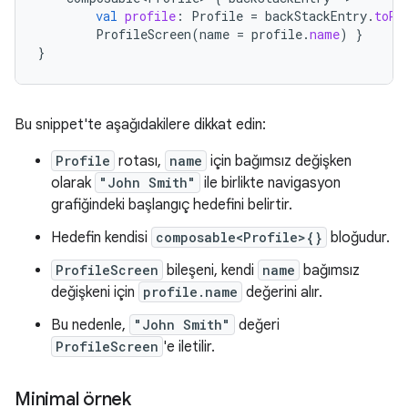
val
profile
:
Profile
=
backStackEntry
.
toRo
ProfileScreen
(
name
=
profile
.
name
)
}
}
Bu snippet'te aşağıdakilere dikkat edin:
Profile
rotası,
name
için bağımsız değişken
olarak
"John Smith"
ile birlikte navigasyon
grafiğindeki başlangıç hedefini belirtir.
Hedefin kendisi
composable<Profile>{}
bloğudur.
ProfileScreen
bileşeni, kendi
name
bağımsız
değişkeni için
profile.name
değerini alır.
Bu nedenle,
"John Smith"
değeri
ProfileScreen
'e iletilir.
Minimal örnek