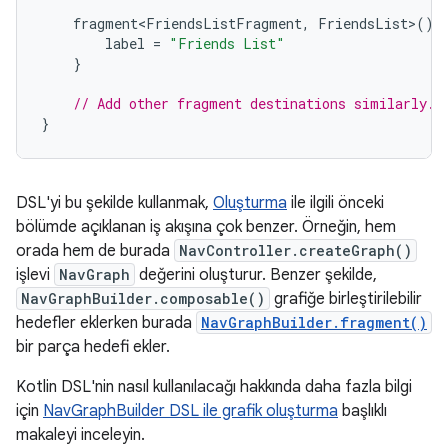
fragment<FriendsListFragment
,
FriendsList
>
()
label
=
"Friends List"
}
// Add other fragment destinations similarly.
}
DSL'yi bu şekilde kullanmak,
Oluşturma
ile ilgili önceki
bölümde açıklanan iş akışına çok benzer. Örneğin, hem
orada hem de burada
NavController.createGraph()
işlevi
NavGraph
değerini oluşturur. Benzer şekilde,
NavGraphBuilder.composable()
grafiğe birleştirilebilir
hedefler eklerken burada
NavGraphBuilder.fragment()
bir parça hedefi ekler.
Kotlin DSL'nin nasıl kullanılacağı hakkında daha fazla bilgi
için
NavGraphBuilder DSL ile grafik oluşturma
başlıklı
makaleyi inceleyin.