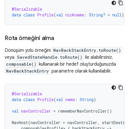
@Serializable
data
class
Profile
(
val
nickname
:
String?
=
null
)
Rota örneğini alma
Dönüşüm yolu örneğini
NavBackStackEntry.toRoute()
veya
SavedStateHandle.toRoute()
ile alabilirsiniz.
composable()
kullanarak bir hedef oluşturduğunuzda
NavBackStackEntry
parametre olarak kullanılabilir.
@Serializable
data
class
Profile
(
val
name
:
String
)
val
navController
=
rememberNavController
()
NavHost
(
navController
=
navController
,
startDestin
composable<Profile>
{
backStackEntry
-