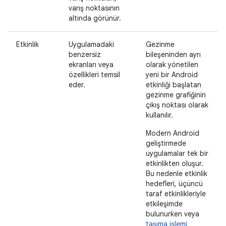
varış noktasının
altında görünür.
Etkinlik
Uygulamadaki
Gezinme
benzersiz
bileşeninden ayrı
ekranları veya
olarak yönetilen
özellikleri temsil
yeni bir Android
eder.
etkinliği başlatan
gezinme grafiğinin
çıkış noktası olarak
kullanılır.
Modern Android
geliştirmede
uygulamalar tek bir
etkinlikten oluşur.
Bu nedenle etkinlik
hedefleri, üçüncü
taraf etkinlikleriyle
etkileşimde
bulunurken veya
taşıma işlemi