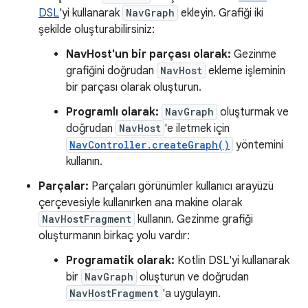
DSL
'yi kullanarak
NavGraph
ekleyin. Grafiği iki
şekilde oluşturabilirsiniz:
NavHost'un bir parçası olarak:
Gezinme
grafiğini doğrudan
NavHost
ekleme işleminin
bir parçası olarak oluşturun.
Programlı olarak:
NavGraph
oluşturmak ve
doğrudan
NavHost
'e iletmek için
NavController.createGraph()
yöntemini
kullanın.
Parçalar:
Parçaları görünümler kullanıcı arayüzü
çerçevesiyle kullanırken ana makine olarak
NavHostFragment
kullanın. Gezinme grafiği
oluşturmanın birkaç yolu vardır:
Programatik olarak:
Kotlin DSL'yi kullanarak
bir
NavGraph
oluşturun ve doğrudan
NavHostFragment
'a uygulayın.