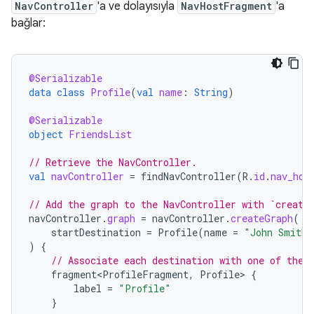
NavController
'a ve dolayısıyla
NavHostFragment
'a
bağlar:
@Serializable
data
class
Profile
(
val
name
:
String
)
@Serializable
object
FriendsList
// Retrieve the NavController.
val
navController
=
findNavController
(
R
.
id
.
nav_hos
// Add the graph to the NavController with `create
navController
.
graph
=
navController
.
createGraph
(
startDestination
=
Profile
(
name
=
"John Smith"
)
{
// Associate each destination with one of the 
fragment<ProfileFragment
,
Profile
>
{
label
=
"Profile"
}