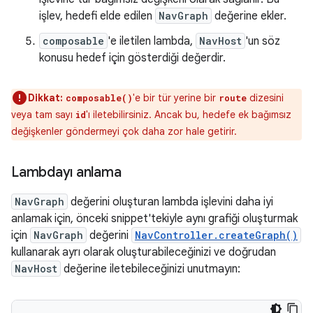
işlev, hedefi elde edilen
NavGraph
değerine ekler.
composable
'e iletilen lambda,
NavHost
'un söz
konusu hedef için gösterdiği değerdir.
Dikkat:
'e bir tür yerine bir
dizesini
composable()
route
veya tam sayı
'ı iletebilirsiniz. Ancak bu, hedefe ek bağımsız
id
değişkenler göndermeyi çok daha zor hale getirir.
Lambdayı anlama
NavGraph
değerini oluşturan lambda işlevini daha iyi
anlamak için, önceki snippet'tekiyle aynı grafiği oluşturmak
için
NavGraph
değerini
NavController.createGraph()
kullanarak ayrı olarak oluşturabileceğinizi ve doğrudan
NavHost
değerine iletebileceğinizi unutmayın: