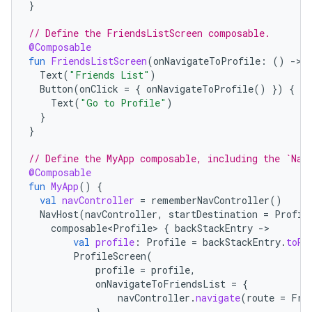
}
// Define the FriendsListScreen composable.
@Composable
fun
FriendsListScreen
(
onNavigateToProfile
:
()
-
>
Text
(
"Friends List"
)
Button
(
onClick
=
{
onNavigateToProfile
()
})
{
Text
(
"Go to Profile"
)
}
}
// Define the MyApp composable, including the `Nav
@Composable
fun
MyApp
()
{
val
navController
=
rememberNavController
()
NavHost
(
navController
,
startDestination
=
Profil
composable<Profile>
{
backStackEntry
-
val
profile
:
Profile
=
backStackEntry
.
toRo
ProfileScreen
(
profile
=
profile
,
onNavigateToFriendsList
=
{
navController
.
navigate
(
route
=
Fri
}