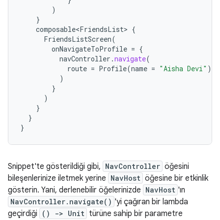
)
}
composable<FriendsList>
{
FriendsListScreen
(
onNavigateToProfile
=
{
navController
.
navigate
(
route
=
Profile
(
name
=
"Aisha Devi"
)
)
}
)
}
}
}
Snippet'te gösterildiği gibi,
NavController
öğesini
bileşenlerinize iletmek yerine
NavHost
öğesine bir etkinlik
gösterin. Yani, derlenebilir öğelerinizde
NavHost
'ın
NavController.navigate()
'yi çağıran bir lambda
geçirdiği
() -> Unit
türüne sahip bir parametre