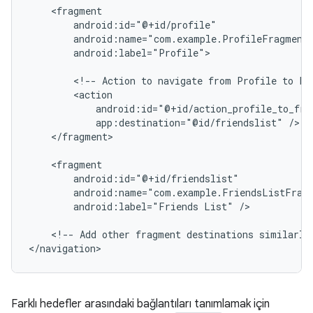
android:label="Profile">

<!--
Action
to
navigate
from
Profile
to
Fr
app:destination="@id/friendslist"
</fragment>

android:label="Friends
List"
/>

<!--
Add
other
fragment
destinations
similarly
Farklı hedefler arasındaki bağlantıları tanımlamak için