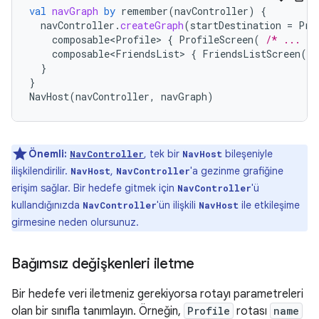
val
navGraph
by
remember
(
navController
)
{
navController
.
createGraph
(
startDestination
=
Pro
composable<Profile>
{
ProfileScreen
(
/* ... */
composable<FriendsList>
{
FriendsListScreen
(
/
}
}
NavHost
(
navController
,
navGraph
)
Önemli:
, tek bir
bileşeniyle
NavController
NavHost
ilişkilendirilir.
,
'a gezinme grafiğine
NavHost
NavController
erişim sağlar. Bir hedefe gitmek için
'ü
NavController
kullandığınızda
'ün ilişkili
ile etkileşime
NavController
NavHost
girmesine neden olursunuz.
Bağımsız değişkenleri iletme
Bir hedefe veri iletmeniz gerekiyorsa rotayı parametreleri
olan bir sınıfla tanımlayın. Örneğin,
Profile
rotası
name