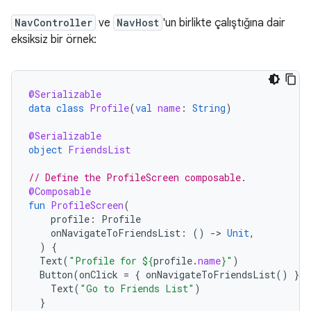
NavController
ve
NavHost
'un birlikte çalıştığına dair
eksiksiz bir örnek:
@Serializable
data
class
Profile
(
val
name
:
String
)
@Serializable
object
FriendsList
// Define the ProfileScreen composable.
@Composable
fun
ProfileScreen
(
profile
:
Profile
onNavigateToFriendsList
:
()
-
>
Unit
,
)
{
Text
(
"Profile for 
${
profile
.
name
}
"
)
Button
(
onClick
=
{
onNavigateToFriendsList
()
})
Text
(
"Go to Friends List"
)
}