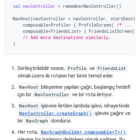
val
navController
=
rememberNavController
()
NavHost
(
navController
=
navController
,
startDestin
composable<Profile>
{
ProfileScreen
(
/* ... */
composable<FriendsList>
{
FriendsListScreen
(
/
// Add more destinations similarly.
}
Serileştirilebilir nesne,
Profile
ve
FriendsList
olmak üzere iki rotanın her birini temsil eder.
NavHost
bileşenine yapılan çağrı, başlangıç hedefi
için bir
NavController
ve bir rota iletiyor.
NavHost
işlevine iletilen lambda işlevi, nihayetinde
NavController.createGraph()
işlevini çağırır ve
bir
NavGraph
döndürür.
Her rota,
NavGraphBuilder.composable<T>()
işlevine tür bağımsız değişkeni olarak sağlanır. Bu