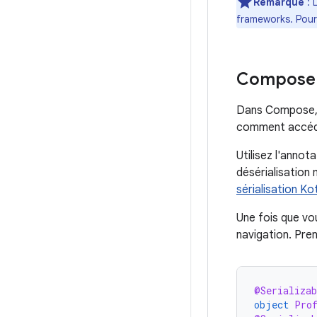
Remarque
: 
frameworks. Pour 
Compose
Dans Compose, ut
comment accéder
Utilisez l'annot
désérialisation
sérialisation Kot
Une fois que vou
navigation. Pren
@Serializab
object
Pro