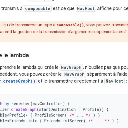
 transmis à
composable
est ce que
NavHost
affiche pour ce
 lieu de transmettre un type à
, vous pouvez transmet
composable()
ela rend la gestion de la transmission d'arguments supplémentaires à
 le lambda
rendre le lambda qui crée le
NavGraph
, n'oubliez pas que p
précédent, vous pouvez créer le
NavGraph
séparément à l'aide
r.createGraph()
et le transmettre directement à
NavHost
:
h
by
remember
(
navController
)
{
ller
.
createGraph
(
startDestination
=
Profile
))
{
ble<Profile>
{
ProfileScreen
(
/* ... */
)
}
ble<FriendsList>
{
FriendsListScreen
(
/* ... */
)
}