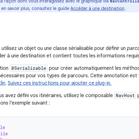
La façon dont vous interagissez avec le graphique via
NavControll
en savoir plus, consultez le guide
Accéder à une destination
.
ilisez un objet ou une classe sérialisable pour définir un
parc
 à une destination et contient toutes les informations requis
ation
@Serializable
pour créer automatiquement les méthode
 nécessaires pour vos types de parcours. Cette annotation est 
lin
.
Suivez ces instructions pour ajouter ce plug-in.
s avez défini vos itinéraires, utilisez le composable
NavHost
p
ons l'exemple suivant :
le
file