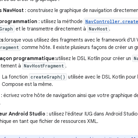
s NavHost
: construisez le graphique de navigation directemen
 programmation
: utilisez la méthode
NavController.creat
Graph
et le transmettre directement à
NavHost
.
ts
:lorsque vous utilisez des fragments avec le framework d'UI V
Fragment
comme hôte. Il existe plusieurs façons de créer un g
façon programmatique
:utilisez le DSL Kotlin pour créer un
N
ctement à
NavHostFragment
.
La fonction
createGraph()
utilisée avec le DSL Kotlin pour
Compose est la même.
: écrivez votre hôte de navigation ainsi que votre graphique 
.
eur Android Studio
: utilisez l'éditeur IUG dans Android Studi
hique en tant que fichier de ressources XML.