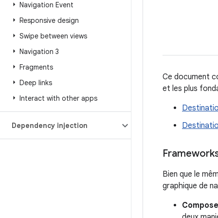
Navigation Event
Responsive design
Swipe between views
Navigation 3
Fragments
Ce document con
Deep links
et les plus fond
Interact with other apps
Destinatio
Destinatio
Dependency injection
Framework
Bien que le mêm
graphique de na
Compos
deux maniè