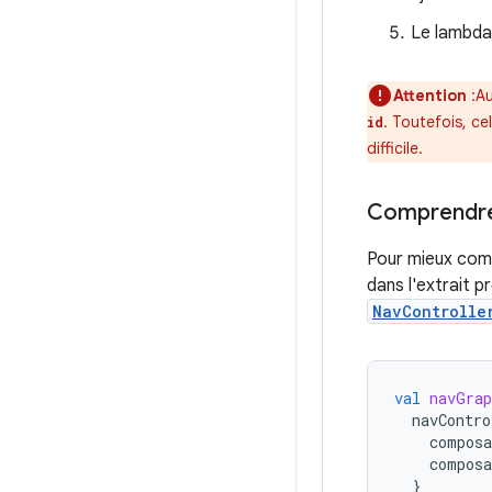
Le lambda
Attention
:Au
. Toutefois, c
id
difficile.
Comprendre
Pour mieux comp
dans l'extrait 
NavControlle
val
navGrap
navContro
composa
composa
}