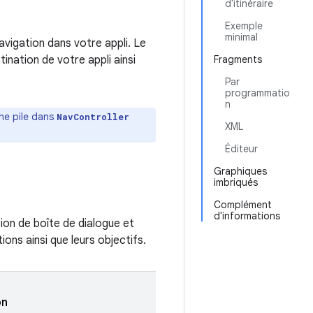
d'itinéraire
Exemple
minimal
avigation dans votre appli. Le
nation de votre appli ainsi
Fragments
Par
programmatio
n
une pile dans
NavController
XML
Éditeur
Graphiques
imbriqués
Complément
d'informations
tion de boîte de dialogue et
ions ainsi que leurs objectifs.
on