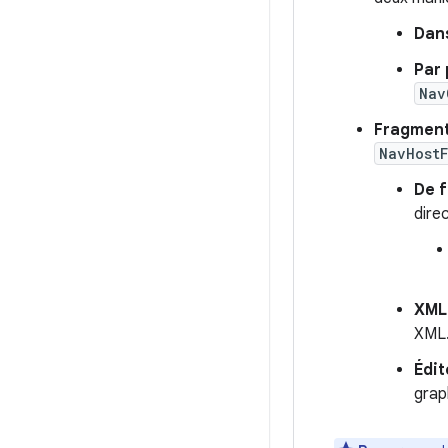
Dan
Par
Nav
Fragmen
NavHost
De 
dire
XML
XML
Édit
grap