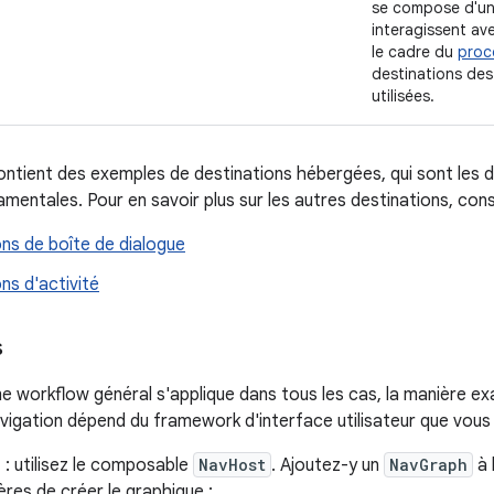
se compose d'une
interagissent av
le cadre du
proc
destinations des 
utilisées.
tient des exemples de destinations hébergées, qui sont les de
amentales. Pour en savoir plus sur les autres destinations, cons
ns de boîte de dialogue
ns d'activité
s
e workflow général s'applique dans tous les cas, la manière ex
vigation dépend du framework d'interface utilisateur que vous u
e
: utilisez le composable
NavHost
. Ajoutez-y un
NavGraph
à 
res de créer le graphique :