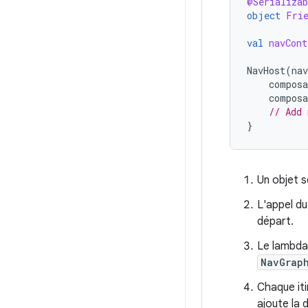
@Serializab
object
Fri
val
navCont
NavHost
(
nav
composa
composa
// Add 
}
Un objet s
L'appel d
départ.
Le lambda
NavGrap
Chaque iti
ajoute la d