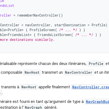
le
endsList
roller
=
rememberNavController
()
Controller
=
navController
,
startDestination
=
Profile
)
ble<Profile>
{
ProfileScreen
(
/* ... */
)
}
ble<FriendsList>
{
FriendsListScreen
(
/* ... */
)
}
more destinations similarly.
érialisable représente chacun des deux itinéraires,
Profile
e
u composable
NavHost
transmet un
NavController
et un iti
 transmis à
NavHost
appelle finalement
NavController.cre
h
.
néraire est fourni en tant qu'argument de type à
NavGraphBu
estination à l'
NavGraph
généré.