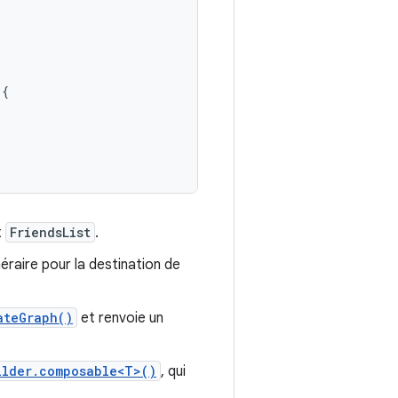
{
t
FriendsList
.
néraire pour la destination de
ateGraph()
et renvoie un
ilder.composable<T>()
, qui