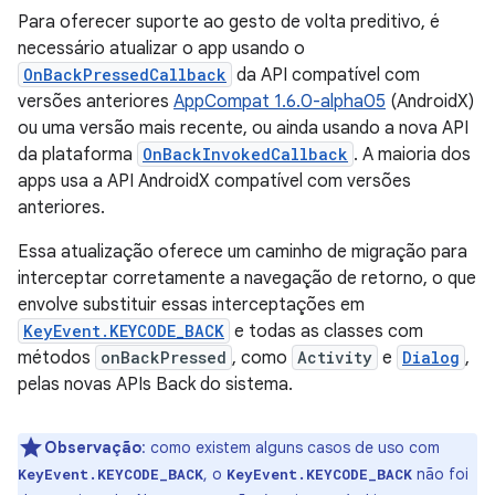
Para oferecer suporte ao gesto de volta preditivo, é
necessário atualizar o app usando o
OnBackPressedCallback
da API compatível com
versões anteriores
AppCompat 1.6.0-alpha05
(AndroidX)
ou uma versão mais recente, ou ainda usando a nova API
da plataforma
OnBackInvokedCallback
. A maioria dos
apps usa a API AndroidX compatível com versões
anteriores.
Essa atualização oferece um caminho de migração para
interceptar corretamente a navegação de retorno, o que
envolve substituir essas interceptações em
KeyEvent.KEYCODE_BACK
e todas as classes com
métodos
onBackPressed
, como
Activity
e
Dialog
,
pelas novas APIs Back do sistema.
Observação
:
como existem alguns casos de uso com
, o
não foi
KeyEvent.KEYCODE_BACK
KeyEvent.KEYCODE_BACK