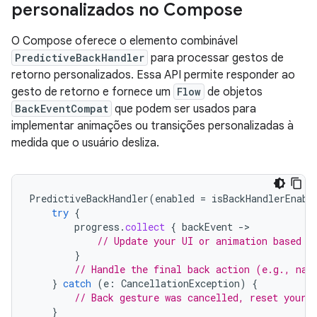
personalizados no Compose
O Compose oferece o elemento combinável
PredictiveBackHandler
para processar gestos de
retorno personalizados. Essa API permite responder ao
gesto de retorno e fornece um
Flow
de objetos
BackEventCompat
que podem ser usados para
implementar animações ou transições personalizadas à
medida que o usuário desliza.
PredictiveBackHandler
(
enabled
=
isBackHandlerEnabl
try
{
progress
.
collect
{
backEvent
-
// Update your UI or animation based o
}
// Handle the final back action (e.g., nav
}
catch
(
e
:
CancellationException
)
{
// Back gesture was cancelled, reset your 
}