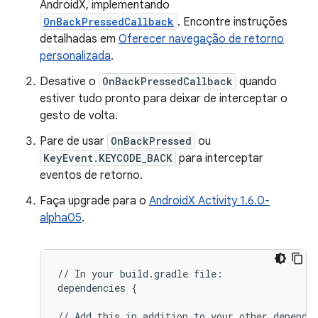
AndroidX, implementando
OnBackPressedCallback
. Encontre instruções
detalhadas em
Oferecer navegação de retorno
personalizada
.
Desative o
OnBackPressedCallback
quando
estiver tudo pronto para deixar de interceptar o
gesto de volta.
Pare de usar
OnBackPressed
ou
KeyEvent.KEYCODE_BACK
para interceptar
eventos de retorno.
Faça upgrade para o
AndroidX Activity 1.6.0-
alpha05
.
//
In
your
build.gradle
file:

dependencies
{

//
Add
this
in
addition
to
your
other
dependen