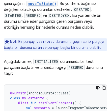
şunu çağırın:
moveToState()
. Bu yöntem, bağımsız
değişken olarak şu durumları destekler:
CREATED
,
STARTED
,
RESUMED
ve
DESTROYED
. Bu yöntemde bir
durumu simüle eder parçanızı içeren parçanın veya
etkinliğin herhangi bir nedenle duruma neden olabilir.
Not:
Bir parçayı
durumuna geçirirseniz parçayı
DESTROYED
başka bir duruma sürün ve parçayı başka bir duruma olabilir.
Aşağıdaki örnek,
INITIALIZED
durumunda bir test
parçasını başlatır ve ardından öğeyi
RESUMED
durumuna
taşır:
@RunWith
(
AndroidJUnit4
::
class
)
class
MyTestSuite
{
@Test
fun
testEventFragment
()
{
val
scenario
=
launchFragmentInContainer<E