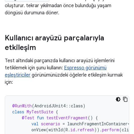
oluşturur. tekrar yıkılmadan önce bulunduğu yaşam
döngüsü durumuna döner.
Kullanıcı arayüzü parçalarıyla
etkileşim
Test altındaki parçanızda kullanıcı arayüzü işlemlerini
tetiklemek için şunu kullanın:
Espresso görünümü
eşleştiriciler
görünümünüzdeki öğelerle etkileşim kurmak
için:
@RunWith
(
AndroidJUnit4
::
class
)
class
MyTestSuite
{
@Test
fun
testEventFragment
()
{
val
scenario
=
launchFragmentInContainer<E
onView
(
withId
(
R
.
id
.
refresh
)).
perform
(
click