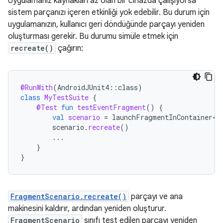
Uygulamanız kaynakları az olan bir cihazda çalışıyorsa
sistem parçanızı içeren etkinliği yok edebilir. Bu durum için
uygulamanızın, kullanıcı geri döndüğünde parçayı yeniden
oluşturması gerekir. Bu durumu simüle etmek için
recreate()
çağırın:
@RunWith
(
AndroidJUnit4
::
class
)
class
MyTestSuite
{
@Test
fun
testEventFragment
()
{
val
scenario
=
launchFragmentInContainer<E
scenario
.
recreate
()
...
}
}
FragmentScenario.recreate()
parçayı ve ana
makinesini kaldırır, ardından yeniden oluşturur.
FragmentScenario
sınıfı test edilen parçayı yeniden