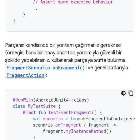
// Assert some expected behavior
...
}
}
Parçanın kendisinde bir yöntem çağırmanız gerekirse
(örneğin, bunu bir onay anahtarı yardımıyla güvenli bir
şekilde yapabilirsiniz. kullanarak parçaya atıfta bulunma
FragmentScenario.onFragment()
ve genel hatlarıyla
FragmentAction
:
@RunWith
(
AndroidJUnit4
::
class
)
class
MyTestSuite
{
@Test
fun
testEventFragment
()
{
val
scenario
=
launchFragmentInContainer<E
scenario
.
onFragment
{
fragment
-
fragment
.
myInstanceMethod
()
}