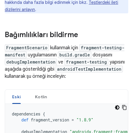
hakkında daha fazla bilgi edinmek için bkz.
Testlerdeki ileti
dizilerini anlayın
.
Bağımlılıkları bildirme
FragmentScenario
kullanmak için
fragment-testing-
manifest
uygulamasının
build.gradle
dosyasını
debugImplementation
ve
fragment-testing
yapısını
aşağıda gösterildiği gibi
androidTestImplementation
kullanarak şu örneği inceleyin:
Eski
Kotlin
dependencies
{
def
fragment_version
=
"1.8.9"
debugImplementation
"androidx.fragment:fragmen