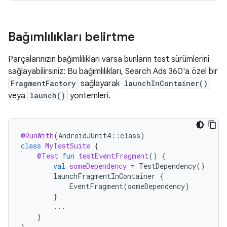
Bağımlılıkları belirtme
Parçalarınızın bağımlılıkları varsa bunların test sürümlerini
sağlayabilirsiniz: Bu bağımlılıkları, Search Ads 360'a özel bir
FragmentFactory
sağlayarak
launchInContainer()
veya
launch()
yöntemleri.
@RunWith
(
AndroidJUnit4
::
class
)
class
MyTestSuite
{
@Test
fun
testEventFragment
()
{
val
someDependency
=
TestDependency
()
launchFragmentInContainer
{
EventFragment
(
someDependency
)
}
...
}
}