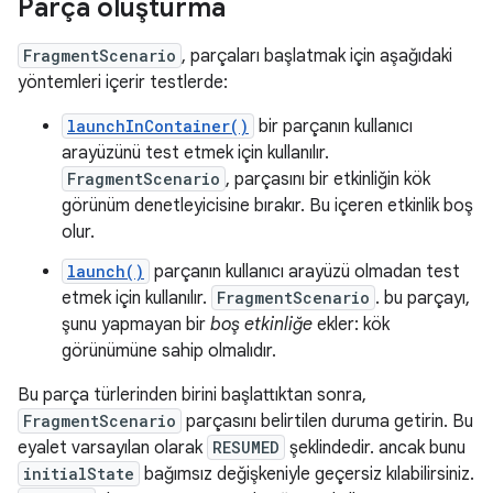
Parça oluşturma
FragmentScenario
, parçaları başlatmak için aşağıdaki
yöntemleri içerir testlerde:
launchInContainer()
bir parçanın kullanıcı
arayüzünü test etmek için kullanılır.
FragmentScenario
, parçasını bir etkinliğin kök
görünüm denetleyicisine bırakır. Bu içeren etkinlik boş
olur.
launch()
parçanın kullanıcı arayüzü olmadan test
etmek için kullanılır.
FragmentScenario
. bu parçayı,
şunu yapmayan bir
boş etkinliğe
ekler: kök
görünümüne sahip olmalıdır.
Bu parça türlerinden birini başlattıktan sonra,
FragmentScenario
parçasını belirtilen duruma getirin. Bu
eyalet varsayılan olarak
RESUMED
şeklindedir. ancak bunu
initialState
bağımsız değişkeniyle geçersiz kılabilirsiniz.