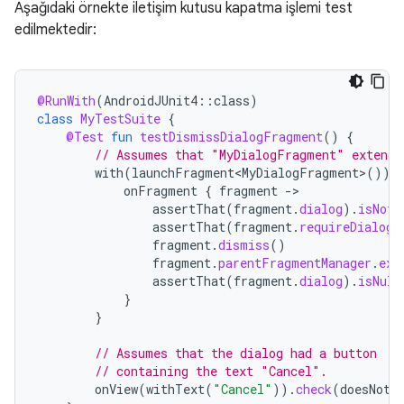
Aşağıdaki örnekte iletişim kutusu kapatma işlemi test
edilmektedir:
@RunWith
(
AndroidJUnit4
::
class
)
class
MyTestSuite
{
@Test
fun
testDismissDialogFragment
()
{
// Assumes that "MyDialogFragment" extends
with
(
launchFragment<MyDialogFragment>
())
onFragment
{
fragment
-
assertThat
(
fragment
.
dialog
).
isNotN
assertThat
(
fragment
.
requireDialog
(
fragment
.
dismiss
()
fragment
.
parentFragmentManager
.
exe
assertThat
(
fragment
.
dialog
).
isNull
}
}
// Assumes that the dialog had a button
// containing the text "Cancel".
onView
(
withText
(
"Cancel"
)).
check
(
doesNotE