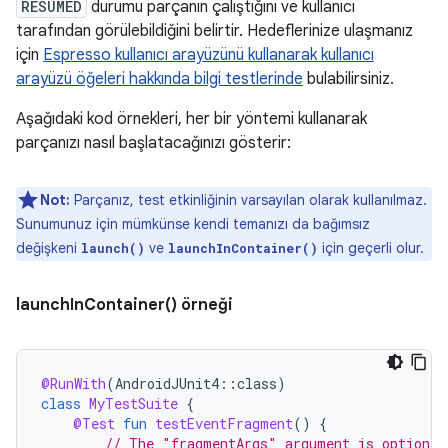
RESUMED
durumu parçanın çalıştığını ve kullanıcı
tarafından görülebildiğini belirtir. Hedeflerinize ulaşmanız
için
Espresso kullanıcı arayüzünü kullanarak kullanıcı
arayüzü öğeleri hakkında bilgi testlerinde
bulabilirsiniz.
Aşağıdaki kod örnekleri, her bir yöntemi kullanarak
parçanızı nasıl başlatacağınızı gösterir:
Not:
Parçanız, test etkinliğinin varsayılan olarak kullanılmaz.
Sunumunuz için mümkünse kendi temanızı da bağımsız
değişkeni
ve
için geçerli olur.
launch()
launchInContainer()
launchInContainer() örneği
@RunWith
(
AndroidJUnit4
::
class
)
class
MyTestSuite
{
@Test
fun
testEventFragment
()
{
// The "fragmentArgs" argument is optional