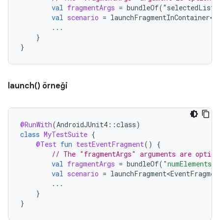
val
fragmentArgs
=
bundleOf
(
“
selectedListI
val
scenario
=
launchFragmentInContainer<E
...
}
}
launch() örneği
@RunWith
(
AndroidJUnit4
::
class
)
class
MyTestSuite
{
@Test
fun
testEventFragment
()
{
// The "fragmentArgs" arguments are option
val
fragmentArgs
=
bundleOf
(
"numElements"
val
scenario
=
launchFragment<EventFragmen
...
}
}