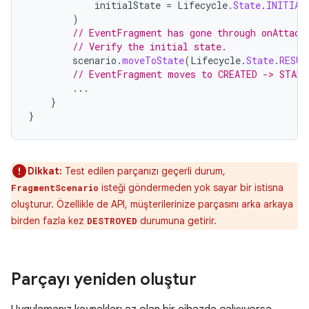
initialState
=
Lifecycle
.
State
.
INITIAL
)
// EventFragment has gone through onAttach
// Verify the initial state.
scenario
.
moveToState
(
Lifecycle
.
State
.
RESUM
// EventFragment moves to CREATED -> START
...
}
}
Dikkat:
Test edilen parçanızı geçerli durum,
isteği göndermeden yok sayar bir istisna
FragmentScenario
oluşturur. Özellikle de API, müşterilerinize parçasını arka arkaya
birden fazla kez
durumuna getirir.
DESTROYED
Parçayı yeniden oluştur