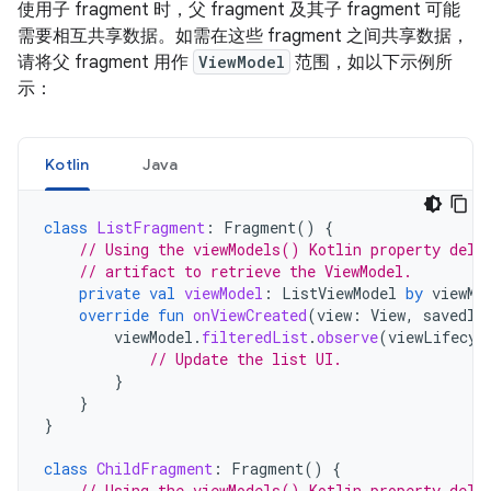
使用子 fragment 时，父 fragment 及其子 fragment 可能
需要相互共享数据。如需在这些 fragment 之间共享数据，
请将父 fragment 用作
ViewModel
范围，如以下示例所
示：
Kotlin
Java
class
ListFragment
:
Fragment
()
{
// Using the viewModels() Kotlin property dele
// artifact to retrieve the ViewModel.
private
val
viewModel
:
ListViewModel
by
viewMo
override
fun
onViewCreated
(
view
:
View
,
savedIn
viewModel
.
filteredList
.
observe
(
viewLifecyc
// Update the list UI.
}
}
}
class
ChildFragment
:
Fragment
()
{
// Using the viewModels() Kotlin property dele