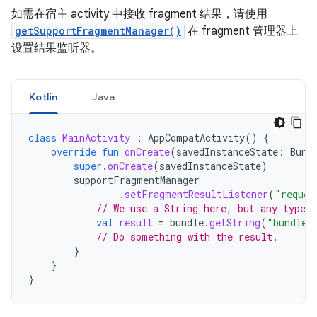
如需在宿主 activity 中接收 fragment 结果，请使用
getSupportFragmentManager()
在 fragment 管理器上
设置结果监听器。
Kotlin
Java
class
MainActivity
:
AppCompatActivity
()
{
override
fun
onCreate
(
savedInstanceState
:
Bund
super
.
onCreate
(
savedInstanceState
)
supportFragmentManager
.
setFragmentResultListener
(
"reques
// We use a String here, but any type t
val
result
=
bundle
.
getString
(
"bundleK
// Do something with the result.
}
}
}