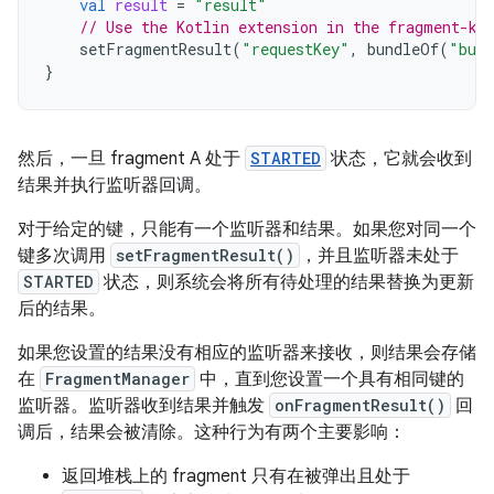
val
result
=
"result"
// Use the Kotlin extension in the fragment-kt
setFragmentResult
(
"requestKey"
,
bundleOf
(
"bund
}
然后，一旦 fragment A 处于
STARTED
状态，它就会收到
结果并执行监听器回调。
对于给定的键，只能有一个监听器和结果。如果您对同一个
键多次调用
setFragmentResult()
，并且监听器未处于
STARTED
状态，则系统会将所有待处理的结果替换为更新
后的结果。
如果您设置的结果没有相应的监听器来接收，则结果会存储
在
FragmentManager
中，直到您设置一个具有相同键的
监听器。监听器收到结果并触发
onFragmentResult()
回
调后，结果会被清除。这种行为有两个主要影响：
返回堆栈上的 fragment 只有在被弹出且处于