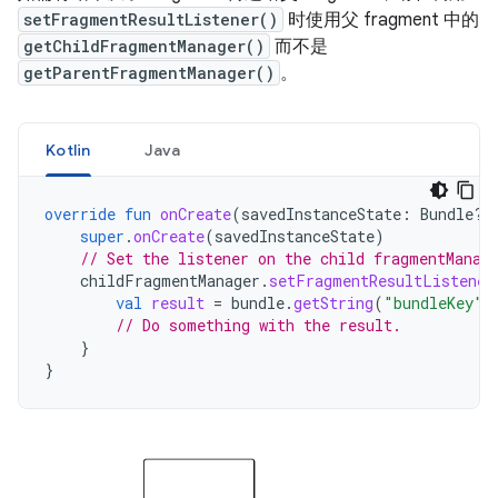
setFragmentResultListener()
时使用父 fragment 中的
getChildFragmentManager()
而不是
getParentFragmentManager()
。
Kotlin
Java
override
fun
onCreate
(
savedInstanceState
:
Bundle?)
super
.
onCreate
(
savedInstanceState
)
// Set the listener on the child fragmentManag
childFragmentManager
.
setFragmentResultListener
val
result
=
bundle
.
getString
(
"bundleKey"
)
// Do something with the result.
}
}