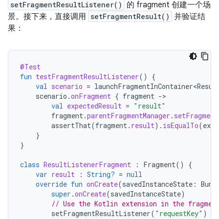
setFragmentResultListener()
的 fragment 创建一个场
景。接下来，直接调用
setFragmentResult()
并验证结
果：
@Test
fun
testFragmentResultListener
()
{
val
scenario
=
launchFragmentInContainer<Resul
scenario
.
onFragment
{
fragment
-
val
expectedResult
=
"result"
fragment
.
parentFragmentManager
.
setFragment
assertThat
(
fragment
.
result
).
isEqualTo
(
expe
}
}
class
ResultListenerFragment
:
Fragment
()
{
var
result
:
String?
=
null
override
fun
onCreate
(
savedInstanceState
:
Bund
super
.
onCreate
(
savedInstanceState
)
// Use the Kotlin extension in the fragmen
setFragmentResultListener
(
"requestKey"
)
{