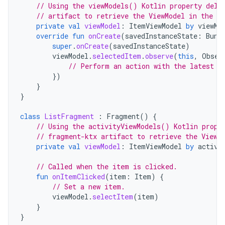
// Using the viewModels() Kotlin property dele
// artifact to retrieve the ViewModel in the ac
private
val
viewModel
:
ItemViewModel
by
viewMo
override
fun
onCreate
(
savedInstanceState
:
Bund
super
.
onCreate
(
savedInstanceState
)
viewModel
.
selectedItem
.
observe
(
this
,
Obser
// Perform an action with the latest i
})
}
}
class
ListFragment
:
Fragment
()
{
// Using the activityViewModels() Kotlin prope
// fragment-ktx artifact to retrieve the ViewM
private
val
viewModel
:
ItemViewModel
by
activi
// Called when the item is clicked.
fun
onItemClicked
(
item
:
Item
)
{
// Set a new item.
viewModel
.
selectItem
(
item
)
}
}