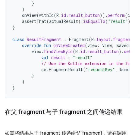
}
}
onView
(
withId
(
R
.
id
.
result_button
)).
perform
(
cli
assertThat
(
actualResult
).
isEqualTo
(
"result"
)
}
class
ResultFragment
:
Fragment
(
R
.
layout
.
fragment_
override
fun
onViewCreated
(
view
:
View
,
savedIn
view
.
findViewById
(
R
.
id
.
result_button
).
setO
val
result
=
"result"
// Use the Kotlin extension in the fra
setFragmentResult
(
"requestKey"
,
bundle
}
}
}
在父 fragment 与子 fragment 之间传递结果
如需将结果从子 fragment 传递给父 fragment，请在调用