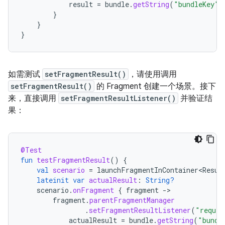
result
=
bundle
.
getString
(
"bundleKey"
)
}
}
}
如需测试
setFragmentResult()
，请使用调用
setFragmentResult()
的 Fragment 创建一个场景。接下
来，直接调用
setFragmentResultListener()
并验证结
果：
@Test
fun
testFragmentResult
()
{
val
scenario
=
launchFragmentInContainer<Resul
lateinit
var
actualResult
:
String?
scenario
.
onFragment
{
fragment
-
fragment
.
parentFragmentManager
.
setFragmentResultListener
(
"reques
actualResult
=
bundle
.
getString
(
"bundl