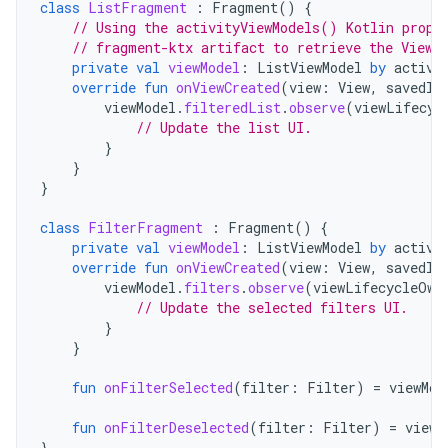
class
ListFragment
:
Fragment
()
{
// Using the activityViewModels() Kotlin prope
// fragment-ktx artifact to retrieve the ViewM
private
val
viewModel
:
ListViewModel
by
activi
override
fun
onViewCreated
(
view
:
View
,
savedIn
viewModel
.
filteredList
.
observe
(
viewLifecyc
// Update the list UI.
}
}
}
class
FilterFragment
:
Fragment
()
{
private
val
viewModel
:
ListViewModel
by
activi
override
fun
onViewCreated
(
view
:
View
,
savedIn
viewModel
.
filters
.
observe
(
viewLifecycleOwn
// Update the selected filters UI.
}
}
fun
onFilterSelected
(
filter
:
Filter
)
=
viewMod
fun
onFilterDeselected
(
filter
:
Filter
)
=
viewM
}