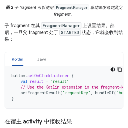
图 2
子 fragment 可以使用
将结果发送到其父
FragmentManager
fragment。
子 fragment 在其
FragmentManager
上设置结果。然
后，一旦父 fragment 处于
STARTED
状态，它就会收到结
果：
Kotlin
Java
button
.
setOnClickListener
{
val
result
=
"result"
// Use the Kotlin extension in the fragment-kt
setFragmentResult
(
"requestKey"
,
bundleOf
(
"bund
}
在宿主 activity 中接收结果