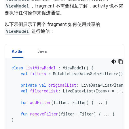
ViewModel
，fragment 不需要相互了解，activity 也不需
要执行任何操作来促进通信。
以下示例展示了两个 fragment 如何使用共享的
ViewModel
进行通信：
Kotlin
Java
class
ListViewModel
:
ViewModel
()
{
val
filters
=
MutableLiveData<Set<Filter
>>
()
private
val
originalList
:
LiveData<List<Item
>>
val
filteredList
:
LiveData<List<Item
>>
=
...
fun
addFilter
(
filter
:
Filter
)
{
...
}
fun
removeFilter
(
filter
:
Filter
)
{
...
}
}