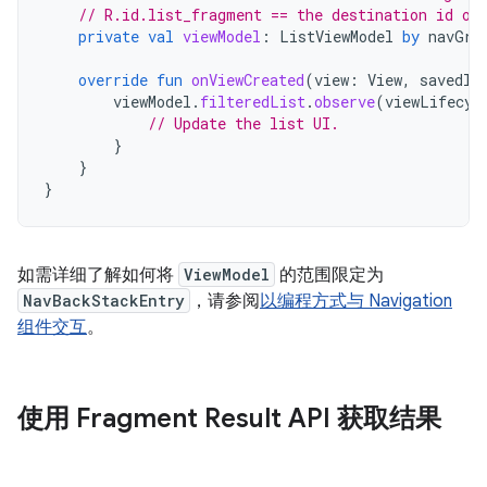
// R.id.list_fragment == the destination id of
private
val
viewModel
:
ListViewModel
by
navGra
override
fun
onViewCreated
(
view
:
View
,
savedIn
viewModel
.
filteredList
.
observe
(
viewLifecyc
// Update the list UI.
}
}
}
如需详细了解如何将
ViewModel
的范围限定为
NavBackStackEntry
，请参阅
以编程方式与 Navigation
组件交互
。
使用 Fragment Result API 获取结果