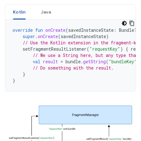
Kotlin
Java
override
fun
onCreate
(
savedInstanceState
:
Bundle?)
super
.
onCreate
(
savedInstanceState
)
// Use the Kotlin extension in the fragment-kt
setFragmentResultListener
(
"requestKey"
)
{
requ
// We use a String here, but any type that 
val
result
=
bundle
.
getString
(
"bundleKey"
)
// Do something with the result.
}
}