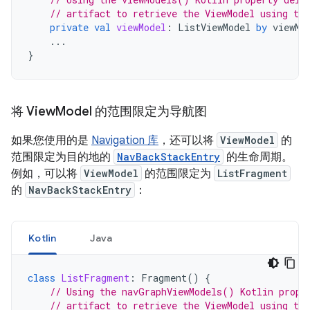
// artifact to retrieve the ViewModel using th
private
val
viewModel
:
ListViewModel
by
viewMo
...
}
将 View
Model 的范围限定为导航图
如果您使用的是
Navigation 库
，还可以将
ViewModel
的
范围限定为目的地的
NavBackStackEntry
的生命周期。
例如，可以将
ViewModel
的范围限定为
ListFragment
的
NavBackStackEntry
：
Kotlin
Java
class
ListFragment
:
Fragment
()
{
// Using the navGraphViewModels() Kotlin prope
// artifact to retrieve the ViewModel using the