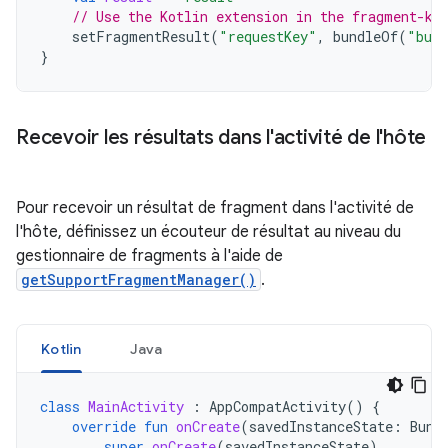
// Use the Kotlin extension in the fragment-kt
setFragmentResult
(
"requestKey"
,
bundleOf
(
"bund
}
Recevoir les résultats dans l'activité de l'hôte
Pour recevoir un résultat de fragment dans l'activité de
l'hôte, définissez un écouteur de résultat au niveau du
gestionnaire de fragments à l'aide de
getSupportFragmentManager()
.
Kotlin
Java
class
MainActivity
:
AppCompatActivity
()
{
override
fun
onCreate
(
savedInstanceState
:
Bund
super
.
onCreate
(
savedInstanceState
)