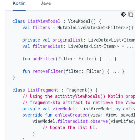
Kotlin
Java
class
ListViewModel
:
ViewModel
()
{
val
filters
=
MutableLiveData<Set<Filter
>>
()
private
val
originalList
:
LiveData<List<Item
>>
val
filteredList
:
LiveData<List<Item
>>
=
...
fun
addFilter
(
filter
:
Filter
)
{
...
}
fun
removeFilter
(
filter
:
Filter
)
{
...
}
}
class
ListFragment
:
Fragment
()
{
// Using the activityViewModels() Kotlin prope
// fragment-ktx artifact to retrieve the ViewM
private
val
viewModel
:
ListViewModel
by
activi
override
fun
onViewCreated
(
view
:
View
,
savedIn
viewModel
.
filteredList
.
observe
(
viewLifecyc
// Update the list UI.
}
}