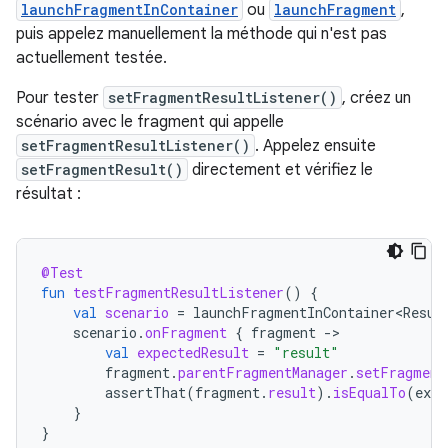
launchFragmentInContainer
ou
launchFragment
,
puis appelez manuellement la méthode qui n'est pas
actuellement testée.
Pour tester
setFragmentResultListener()
, créez un
scénario avec le fragment qui appelle
setFragmentResultListener()
. Appelez ensuite
setFragmentResult()
directement et vérifiez le
résultat :
@Test
fun
testFragmentResultListener
()
{
val
scenario
=
launchFragmentInContainer<Resul
scenario
.
onFragment
{
fragment
-
val
expectedResult
=
"result"
fragment
.
parentFragmentManager
.
setFragment
assertThat
(
fragment
.
result
).
isEqualTo
(
expe
}
}