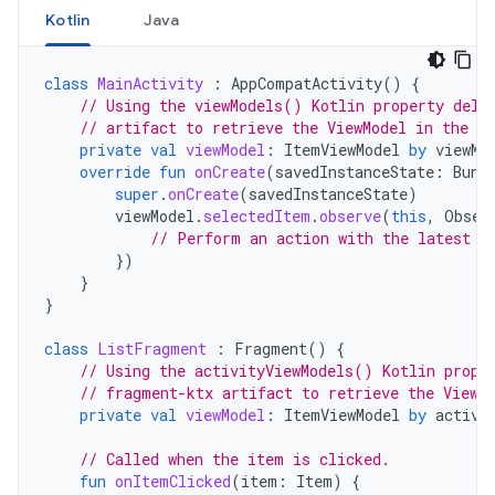
Kotlin
Java
class
MainActivity
:
AppCompatActivity
()
{
// Using the viewModels() Kotlin property dele
// artifact to retrieve the ViewModel in the ac
private
val
viewModel
:
ItemViewModel
by
viewMo
override
fun
onCreate
(
savedInstanceState
:
Bund
super
.
onCreate
(
savedInstanceState
)
viewModel
.
selectedItem
.
observe
(
this
,
Obser
// Perform an action with the latest i
})
}
}
class
ListFragment
:
Fragment
()
{
// Using the activityViewModels() Kotlin prope
// fragment-ktx artifact to retrieve the ViewM
private
val
viewModel
:
ItemViewModel
by
activi
// Called when the item is clicked.
fun
onItemClicked
(
item
:
Item
)
{