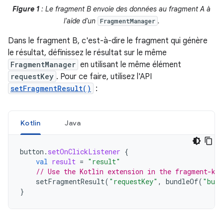
Figure 1
: Le fragment B envoie des données au fragment A à
l'aide d'un
.
FragmentManager
Dans le fragment B, c'est-à-dire le fragment qui génère
le résultat, définissez le résultat sur le même
FragmentManager
en utilisant le même élément
requestKey
. Pour ce faire, utilisez l'API
setFragmentResult()
:
Kotlin
Java
button
.
setOnClickListener
{
val
result
=
"result"
// Use the Kotlin extension in the fragment-kt
setFragmentResult
(
"requestKey"
,
bundleOf
(
"bund
}