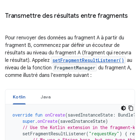
Transmettre des résultats entre fragments
Pour renvoyer des données au fragment A à partir du
fragment B, commencez par définir un écouteur de
résultats au niveau du fragment A (fragment qui recevra
le résultat). Appelez
setFragmentResultListener()
au
niveau de la fonction
FragmentManager
du fragment A,
comme illustré dans l'exemple suivant :
Kotlin
Java
override
fun
onCreate
(
savedInstanceState
:
Bundle?)
super
.
onCreate
(
savedInstanceState
)
// Use the Kotlin extension in the fragment-kt
setFragmentResultListener
(
"requestKey"
)
{
requ
// We use a String here, but any type that 