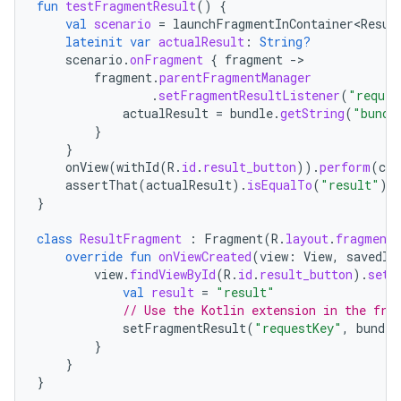
fun
testFragmentResult
()
{
val
scenario
=
launchFragmentInContainer<Resul
lateinit
var
actualResult
:
String?
scenario
.
onFragment
{
fragment
-
fragment
.
parentFragmentManager
.
setFragmentResultListener
(
"reques
actualResult
=
bundle
.
getString
(
"bundl
}
}
onView
(
withId
(
R
.
id
.
result_button
)).
perform
(
cli
assertThat
(
actualResult
).
isEqualTo
(
"result"
)
}
class
ResultFragment
:
Fragment
(
R
.
layout
.
fragment_
override
fun
onViewCreated
(
view
:
View
,
savedIn
view
.
findViewById
(
R
.
id
.
result_button
).
setO
val
result
=
"result"
// Use the Kotlin extension in the fra
setFragmentResult
(
"requestKey"
,
bundle
}
}
}