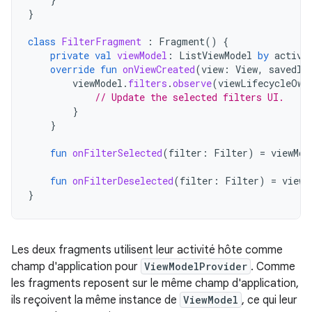
}
class
FilterFragment
:
Fragment
()
{
private
val
viewModel
:
ListViewModel
by
activi
override
fun
onViewCreated
(
view
:
View
,
savedIn
viewModel
.
filters
.
observe
(
viewLifecycleOwn
// Update the selected filters UI.
}
}
fun
onFilterSelected
(
filter
:
Filter
)
=
viewMod
fun
onFilterDeselected
(
filter
:
Filter
)
=
viewM
}
Les deux fragments utilisent leur activité hôte comme
champ d'application pour
ViewModelProvider
. Comme
les fragments reposent sur le même champ d'application,
ils reçoivent la même instance de
ViewModel
, ce qui leur