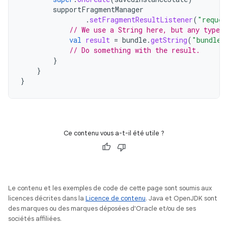
supportFragmentManager
.
setFragmentResultListener
(
"reques
// We use a String here, but any type t
val
result
=
bundle
.
getString
(
"bundleK
// Do something with the result.
}
}
}
Ce contenu vous a-t-il été utile ?
Le contenu et les exemples de code de cette page sont soumis aux
licences décrites dans la
Licence de contenu
. Java et OpenJDK sont
des marques ou des marques déposées d'Oracle et/ou de ses
sociétés affiliées.