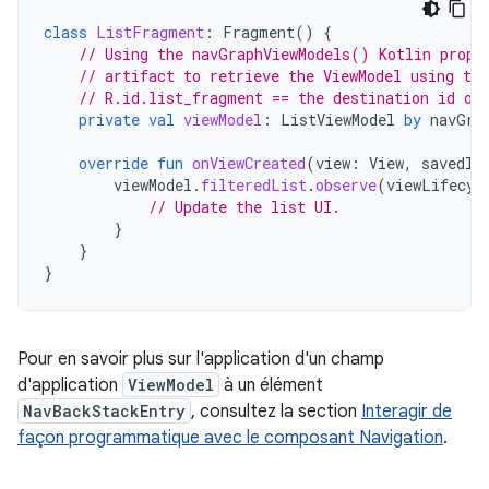
class
ListFragment
:
Fragment
()
{
// Using the navGraphViewModels() Kotlin prope
// artifact to retrieve the ViewModel using the
// R.id.list_fragment == the destination id of
private
val
viewModel
:
ListViewModel
by
navGra
override
fun
onViewCreated
(
view
:
View
,
savedIn
viewModel
.
filteredList
.
observe
(
viewLifecyc
// Update the list UI.
}
}
}
Pour en savoir plus sur l'application d'un champ
d'application
ViewModel
à un élément
NavBackStackEntry
, consultez la section
Interagir de
façon programmatique avec le composant Navigation
.