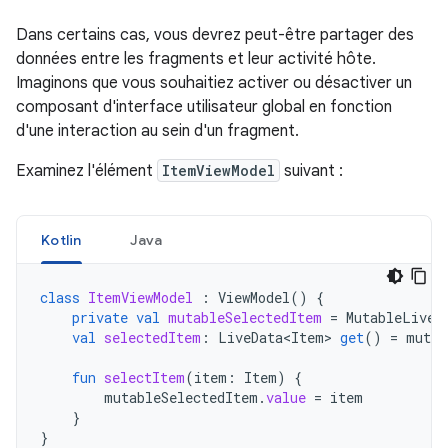
Dans certains cas, vous devrez peut-être partager des
données entre les fragments et leur activité hôte.
Imaginons que vous souhaitiez activer ou désactiver un
composant d'interface utilisateur global en fonction
d'une interaction au sein d'un fragment.
Examinez l'élément
ItemViewModel
suivant :
Kotlin
Java
class
ItemViewModel
:
ViewModel
()
{
private
val
mutableSelectedItem
=
MutableLiveD
val
selectedItem
:
LiveData<Item
>
get
()
=
mutab
fun
selectItem
(
item
:
Item
)
{
mutableSelectedItem
.
value
=
item
}
}