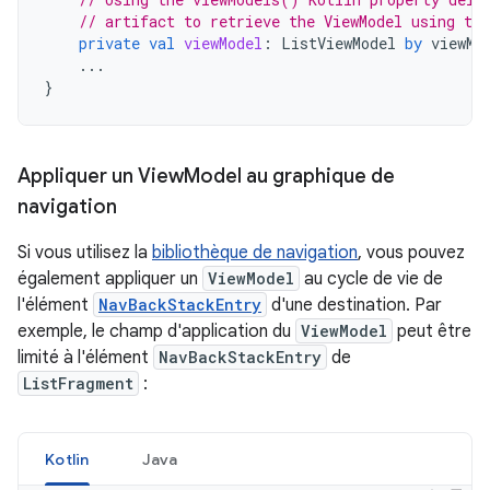
// artifact to retrieve the ViewModel using th
private
val
viewModel
:
ListViewModel
by
viewMo
...
}
Appliquer un View
Model au graphique de
navigation
Si vous utilisez la
bibliothèque de navigation
, vous pouvez
également appliquer un
ViewModel
au cycle de vie de
l'élément
NavBackStackEntry
d'une destination. Par
exemple, le champ d'application du
ViewModel
peut être
limité à l'élément
NavBackStackEntry
de
ListFragment
:
Kotlin
Java