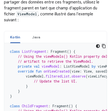
partager des données entre ces fragments, utilisez le
fragment parent en tant que champ d'application du
fichier
ViewModel
, comme illustré dans l'exemple
suivant :
Kotlin
Java
class
ListFragment
:
Fragment
()
{
// Using the viewModels() Kotlin property dele
// artifact to retrieve the ViewModel.
private
val
viewModel
:
ListViewModel
by
viewMo
override
fun
onViewCreated
(
view
:
View
,
savedIn
viewModel
.
filteredList
.
observe
(
viewLifecyc
// Update the list UI.
}
}
}
class
ChildFragment
:
Fragment
()
{
// Using the viewModels() Kotlin property dele