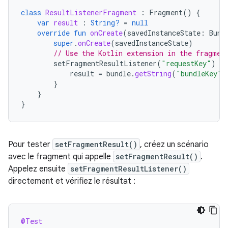
class
ResultListenerFragment
:
Fragment
()
{
var
result
:
String?
=
null
override
fun
onCreate
(
savedInstanceState
:
Bund
super
.
onCreate
(
savedInstanceState
)
// Use the Kotlin extension in the fragmen
setFragmentResultListener
(
"requestKey"
)
{
result
=
bundle
.
getString
(
"bundleKey"
)
}
}
}
Pour tester
setFragmentResult()
, créez un scénario
avec le fragment qui appelle
setFragmentResult()
.
Appelez ensuite
setFragmentResultListener()
directement et vérifiez le résultat :
@Test