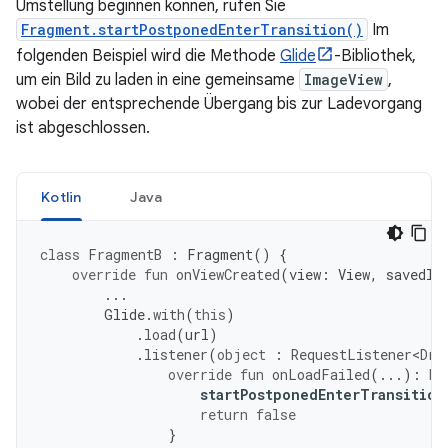
Umstellung beginnen können, rufen Sie
Fragment.startPostponedEnterTransition()
Im
folgenden Beispiel wird die Methode
Glide
-Bibliothek,
um ein Bild zu laden in eine gemeinsame
ImageView
,
wobei der entsprechende Übergang bis zur Ladevorgang
ist abgeschlossen.
Kotlin
Java
class
FragmentB
:
Fragment
()
{
override
fun
onViewCreated
(
view
:
View
,
savedIn
...
Glide
.
with
(
this
)
.
load
(
url
)
.
listener
(
object
:
RequestListener<Dra
override
fun
onLoadFailed
(...):
Bo
startPostponedEnterTransition
return
false
}