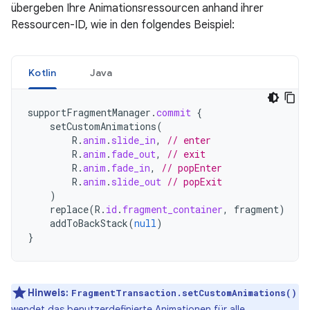
übergeben Ihre Animationsressourcen anhand ihrer
Ressourcen-ID, wie in den folgendes Beispiel:
Kotlin
Java
supportFragmentManager
.
commit
{
setCustomAnimations
(
R
.
anim
.
slide_in
,
// enter
R
.
anim
.
fade_out
,
// exit
R
.
anim
.
fade_in
,
// popEnter
R
.
anim
.
slide_out
// popExit
)
replace
(
R
.
id
.
fragment_container
,
fragment
)
addToBackStack
(
null
)
}
Hinweis:
FragmentTransaction.setCustomAnimations()
wendet das benutzerdefinierte Animationen für alle