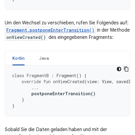
Um den Wechsel zu verschieben, rufen Sie Folgendes auf:
Fragment.postponeEnterTransition()
in der Methode
onViewCreated()
des eingegebenen Fragments:
Kotlin
Java
class
FragmentB
:
Fragment
()
{
override
fun
onViewCreated
(
view
:
View
,
savedIn
...
postponeEnterTransition
()
}
}
Sobald Sie die Daten geladen haben und mit der