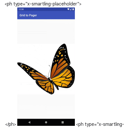
<ph type="x-smartling-placeholder">
</ph>
<ph type="x-smartling-