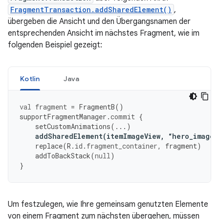
FragmentTransaction.addSharedElement()
,
übergeben die Ansicht und den Übergangsnamen der
entsprechenden Ansicht im nächstes Fragment, wie im
folgenden Beispiel gezeigt:
Kotlin
Java
val
fragment
=
FragmentB
()
supportFragmentManager
.
commit
{
setCustomAnimations
(...)
addSharedElement
(
itemImageView
,
“
hero_image
”
replace
(
R
.
id
.
fragment_container
,
fragment
)
addToBackStack
(
null
)
}
Um festzulegen, wie Ihre gemeinsam genutzten Elemente
von einem Fragment zum nächsten übergehen, müssen