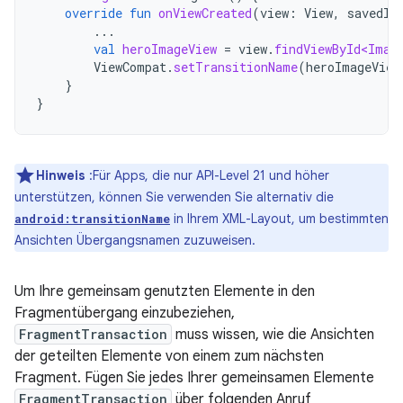
override
fun
onViewCreated
(
view
:
View
,
savedIn
...
val
heroImageView
=
view
.
findViewById<Imag
ViewCompat
.
setTransitionName
(
heroImageView
}
}
Hinweis
:Für Apps, die nur API-Level 21 und höher
unterstützen, können Sie verwenden Sie alternativ die
in Ihrem XML-Layout, um bestimmten
android:transitionName
Ansichten Übergangsnamen zuzuweisen.
Um Ihre gemeinsam genutzten Elemente in den
Fragmentübergang einzubeziehen,
FragmentTransaction
muss wissen, wie die Ansichten
der geteilten Elemente von einem zum nächsten
Fragment. Fügen Sie jedes Ihrer gemeinsamen Elemente
FragmentTransaction
über folgenden Anruf