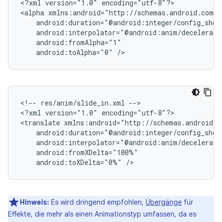
<?xml
version="1.0"
encoding="utf-8"?>

<alpha
android:toAlpha="0"
<!--
res/anim/slide_in.xml
-->

<?xml
version="1.0"
encoding="utf-8"?>

<translate
android:toXDelta="0%"
Hinweis:
Es wird dringend empfohlen,
Übergänge
für
Effekte, die mehr als einen Animationstyp umfassen, da es