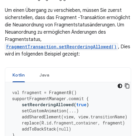
Um einen Übergang zu verschieben, müssen Sie zuerst
sicherstellen, dass das Fragment -Transaktion ermöglicht
die Neuanordnung von Fragmentstatusänderungen. Um
Neuanordnung zu ermöglichen Änderungen des
Fragmentstatus,
FragmentTransaction.setReorderingAllowed()
, Dies
wird im folgenden Beispiel gezeigt:
Kotlin
Java
val
fragment
=
FragmentB
()
supportFragmentManager
.
commit
{
setReorderingAllowed
(
true
)
setCustomAnimation
(...)
addSharedElement
(
view
,
view
.
transitionName
)
replace
(
R
.
id
.
fragment_container
,
fragment
)
addToBackStack
(
null
)
}