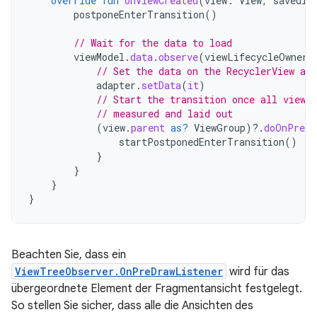
override
fun
onViewCreated
(
view
:
View
,
savedIn
postponeEnterTransition
()
// Wait for the data to load
viewModel
.
data
.
observe
(
viewLifecycleOwner
)
// Set the data on the RecyclerView ada
adapter
.
setData
(
it
)
// Start the transition once all views 
// measured and laid out
(
view
.
parent
as?
ViewGroup
)
?.
doOnPreDr
startPostponedEnterTransition
()
}
}
}
}
Beachten Sie, dass ein
ViewTreeObserver.OnPreDrawListener
wird für das
übergeordnete Element der Fragmentansicht festgelegt.
So stellen Sie sicher, dass alle die Ansichten des