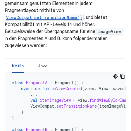
gemeinsam genutzten Elementen in jedem
Fragmentlayout mithilfe von
ViewCompat.setTransitionName()
, und bietet
Kompatibilität mit API-Levels 14 und höher.
Beispielsweise der Übergangsname für eine
ImageView
in den Fragmenten A und B. kann folgendermaßen
zugewiesen werden:
Kotlin
Java
class
FragmentA
:
Fragment
()
{
override
fun
onViewCreated
(
view
:
View
,
savedIn
...
val
itemImageView
=
view
.
findViewById<Imag
ViewCompat
.
setTransitionName
(
itemImageView
}
}
class
FragmentB
:
Fragment
()
{