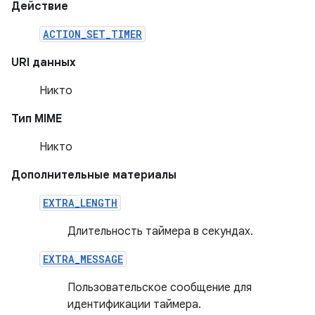
Действие
ACTION_SET_TIMER
URI данных
Никто
Тип MIME
Никто
Дополнительные материалы
EXTRA_LENGTH
Длительность таймера в секундах.
EXTRA_MESSAGE
Пользовательское сообщение для
идентификации таймера.