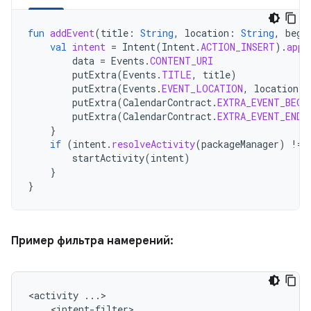
fun
addEvent
(
title
:
String
,
location
:
String
,
begi
val
intent
=
Intent
(
Intent
.
ACTION_INSERT
).
appl
data
=
Events
.
CONTENT_URI
putExtra
(
Events
.
TITLE
,
title
)
putExtra
(
Events
.
EVENT_LOCATION
,
location
)
putExtra
(
CalendarContract
.
EXTRA_EVENT_BEGI
putExtra
(
CalendarContract
.
EXTRA_EVENT_END_
}
if
(
intent
.
resolveActivity
(
packageManager
)
!=
startActivity
(
intent
)
}
}
Пример фильтра намерений:
<activity