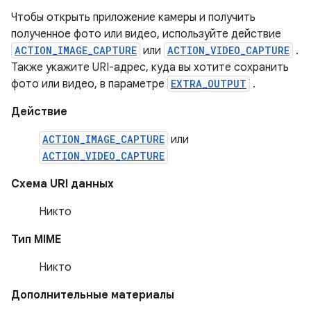
Чтобы открыть приложение камеры и получить
полученное фото или видео, используйте действие
ACTION_IMAGE_CAPTURE
или
ACTION_VIDEO_CAPTURE
.
Также укажите URI-адрес, куда вы хотите сохранить
фото или видео, в параметре
EXTRA_OUTPUT
.
Действие
ACTION_IMAGE_CAPTURE
или
ACTION_VIDEO_CAPTURE
Схема URI данных
Никто
Тип MIME
Никто
Дополнительные материалы