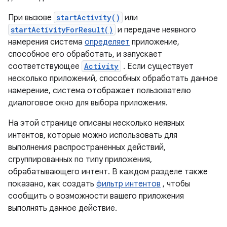
При вызове
startActivity()
или
startActivityForResult()
и передаче неявного
намерения система
определяет
приложение,
способное его обработать, и запускает
соответствующее
Activity
. Если существует
несколько приложений, способных обработать данное
намерение, система отображает пользователю
диалоговое окно для выбора приложения.
На этой странице описаны несколько неявных
интентов, которые можно использовать для
выполнения распространенных действий,
сгруппированных по типу приложения,
обрабатывающего интент. В каждом разделе также
показано, как создать
фильтр интентов
, чтобы
сообщить о возможности вашего приложения
выполнять данное действие.