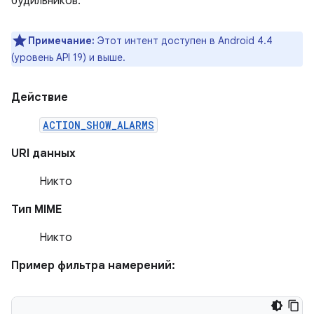
будильников.
Примечание:
Этот интент доступен в Android 4.4
(уровень API 19) и выше.
Действие
ACTION_SHOW_ALARMS
URI данных
Никто
Тип MIME
Никто
Пример фильтра намерений: