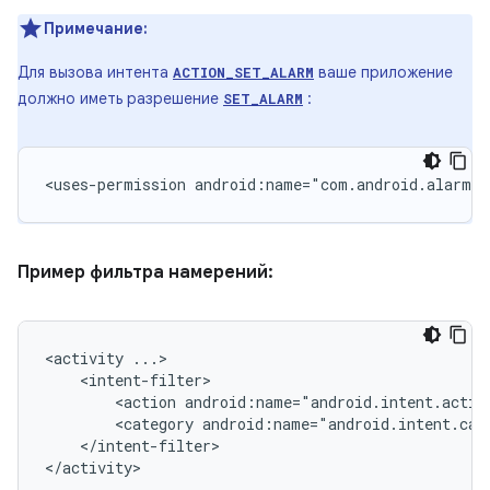
Примечание:
Для вызова интента
ваше приложение
ACTION_SET_ALARM
должно иметь разрешение
:
SET_ALARM
<uses-permission
android:name="com.android.alarm.p
Пример фильтра намерений:
<activity
<action
android:name="android.intent.actio
<category
android:name="android.intent.cat
</intent-filter>

</activity>