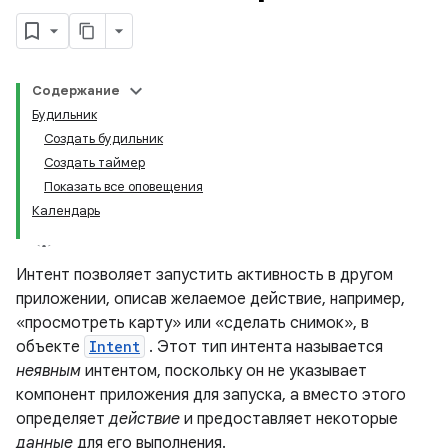
Содержание
Будильник
Создать будильник
Создать таймер
Показать все оповещения
Календарь
Интент позволяет запустить активность в другом
приложении, описав желаемое действие, например,
«просмотреть карту» или «сделать снимок», в
объекте
Intent
. Этот тип интента называется
неявным
интентом, поскольку он не указывает
компонент приложения для запуска, а вместо этого
определяет
действие
и предоставляет некоторые
данные
для его выполнения.