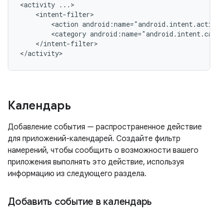
<activity
<action
android:name="android.intent.actio
<category
android:name="android.intent.cat
</intent-filter>

</activity>
Календарь
Добавление события — распространенное действие
для приложений-календарей. Создайте фильтр
намерений, чтобы сообщить о возможности вашего
приложения выполнять это действие, используя
информацию из следующего раздела.
Добавить событие в календарь