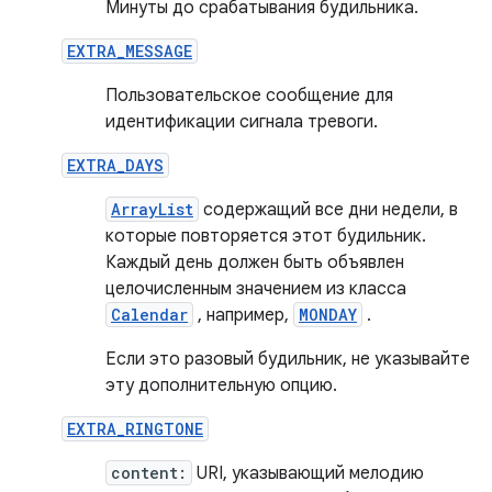
Минуты до срабатывания будильника.
EXTRA_MESSAGE
Пользовательское сообщение для
идентификации сигнала тревоги.
EXTRA_DAYS
ArrayList
содержащий все дни недели, в
которые повторяется этот будильник.
Каждый день должен быть объявлен
целочисленным значением из класса
Calendar
, например,
MONDAY
.
Если это разовый будильник, не указывайте
эту дополнительную опцию.
EXTRA_RINGTONE
content:
URI, указывающий мелодию