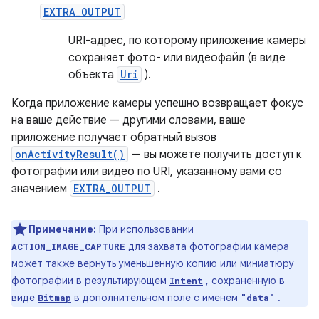
EXTRA_OUTPUT
URI-адрес, по которому приложение камеры
сохраняет фото- или видеофайл (в виде
объекта
Uri
).
Когда приложение камеры успешно возвращает фокус
на ваше действие — другими словами, ваше
приложение получает обратный вызов
onActivityResult()
— вы можете получить доступ к
фотографии или видео по URI, указанному вами со
значением
EXTRA_OUTPUT
.
Примечание:
При использовании
для захвата фотографии камера
ACTION_IMAGE_CAPTURE
может также вернуть уменьшенную копию или миниатюру
фотографии в результирующем
, сохраненную в
Intent
виде
в дополнительном поле с именем
.
Bitmap
"data"