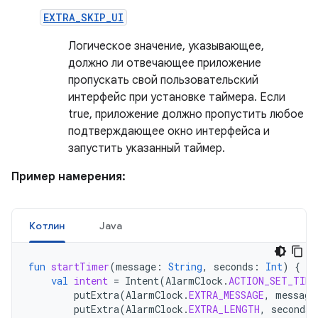
EXTRA_SKIP_UI
Логическое значение, указывающее,
должно ли отвечающее приложение
пропускать свой пользовательский
интерфейс при установке таймера. Если
true, приложение должно пропустить любое
подтверждающее окно интерфейса и
запустить указанный таймер.
Пример намерения:
Котлин
Java
fun
startTimer
(
message
:
String
,
seconds
:
Int
)
{
val
intent
=
Intent
(
AlarmClock
.
ACTION_SET_TIME
putExtra
(
AlarmClock
.
EXTRA_MESSAGE
,
message
putExtra
(
AlarmClock
.
EXTRA_LENGTH
,
seconds
)