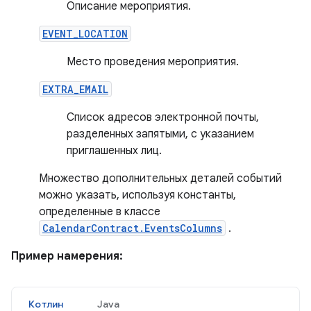
Описание мероприятия.
EVENT_LOCATION
Место проведения мероприятия.
EXTRA_EMAIL
Список адресов электронной почты,
разделенных запятыми, с указанием
приглашенных лиц.
Множество дополнительных деталей событий
можно указать, используя константы,
определенные в классе
CalendarContract.EventsColumns
.
Пример намерения:
Котлин
Java