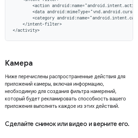
<action
android:name="android.intent.actio
<data
android:mimeType="vnd.android.cursor
<category
android:name="android.intent.cat
</intent-filter>

</activity>
Камера
Ниже перечислены распространенные действия для
приложений камеры, включая информацию,
необходимую для создания фильтра намерений,
который будет рекламировать способность вашего
приложения выполнять каждое из этих действий.
Сделайте снимок или видео и верните его
.