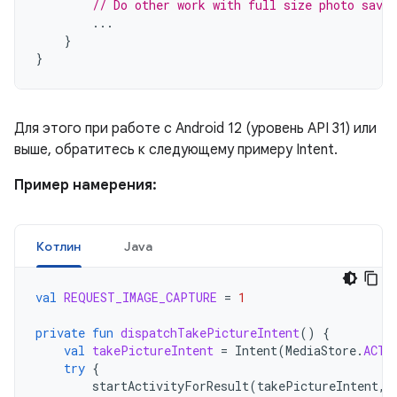
// Do other work with full size photo save
...
}
}
Для этого при работе с Android 12 (уровень API 31) или
выше, обратитесь к следующему примеру Intent.
Пример намерения:
Котлин
Java
val
REQUEST_IMAGE_CAPTURE
=
1
private
fun
dispatchTakePictureIntent
()
{
val
takePictureIntent
=
Intent
(
MediaStore
.
ACTI
try
{
startActivityForResult
(
takePictureIntent
,