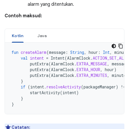
alarm yang ditentukan.
Contoh maksud:
Kotlin
Java
fun
createAlarm
(
message
:
String
,
hour
:
Int
,
minute
val
intent
=
Intent
(
AlarmClock
.
ACTION_SET_ALAR
putExtra
(
AlarmClock
.
EXTRA_MESSAGE
,
message
putExtra
(
AlarmClock
.
EXTRA_HOUR
,
hour
)
putExtra
(
AlarmClock
.
EXTRA_MINUTES
,
minutes
}
if
(
intent
.
resolveActivity
(
packageManager
)
!=
startActivity
(
intent
)
}
}
Catatan: