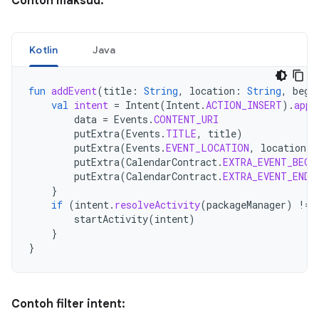
Contoh maksud:
Kotlin
Java
fun
addEvent
(
title
:
String
,
location
:
String
,
begi
val
intent
=
Intent
(
Intent
.
ACTION_INSERT
).
appl
data
=
Events
.
CONTENT_URI
putExtra
(
Events
.
TITLE
,
title
)
putExtra
(
Events
.
EVENT_LOCATION
,
location
)
putExtra
(
CalendarContract
.
EXTRA_EVENT_BEGI
putExtra
(
CalendarContract
.
EXTRA_EVENT_END_
}
if
(
intent
.
resolveActivity
(
packageManager
)
!=
startActivity
(
intent
)
}
}
Contoh filter intent: