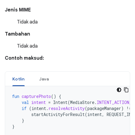
Jenis MIME
Tidak ada
Tambahan
Tidak ada
Contoh maksud:
Kotlin
Java
fun
capturePhoto
()
{
val
intent
=
Intent
(
MediaStore
.
INTENT_ACTION_V
if
(
intent
.
resolveActivity
(
packageManager
)
!=
startActivityForResult
(
intent
,
REQUEST_IMA
}
}