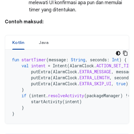
melewati UI konfirmasi apa pun dan memulai
timer yang ditentukan.
Contoh maksud:
Kotlin
Java
fun
startTimer
(
message
:
String
,
seconds
:
Int
)
{
val
intent
=
Intent
(
AlarmClock
.
ACTION_SET_TIME
putExtra
(
AlarmClock
.
EXTRA_MESSAGE
,
message
putExtra
(
AlarmClock
.
EXTRA_LENGTH
,
seconds
)
putExtra
(
AlarmClock
.
EXTRA_SKIP_UI
,
true
)
}
if
(
intent
.
resolveActivity
(
packageManager
)
!=
startActivity
(
intent
)
}
}