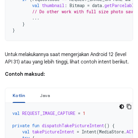
val
thumbnail
:
Bitmap
=
data
.
getParcelable
// Do other work with full size photo save
...
}
}
Untuk melakukannya saat mengerjakan Android 12 (level
API 31) atau yang lebih tinggi, lihat contoh intent berikut.
Contoh maksud:
Kotlin
Java
val
REQUEST_IMAGE_CAPTURE
=
1
private
fun
dispatchTakePictureIntent
()
{
val
takePictureIntent
=
Intent
(
MediaStore
.
ACTI
try
{