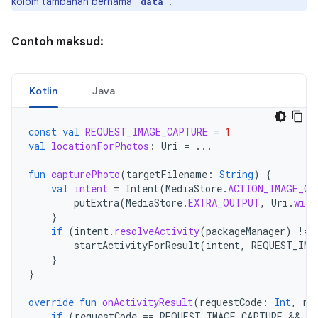
kolom tambahan bernama
.
"data"
Contoh maksud:
Kotlin
Java
const
val
REQUEST_IMAGE_CAPTURE
=
1
val
locationForPhotos
:
Uri
=
...
fun
capturePhoto
(
targetFilename
:
String
)
{
val
intent
=
Intent
(
MediaStore
.
ACTION_IMAGE_CA
putExtra
(
MediaStore
.
EXTRA_OUTPUT
,
Uri
.
with
}
if
(
intent
.
resolveActivity
(
packageManager
)
!=
startActivityForResult
(
intent
,
REQUEST_IMA
}
}
override
fun
onActivityResult
(
requestCode
:
Int
,
re
if
(
requestCode
==
REQUEST_IMAGE_CAPTURE
 && 
re