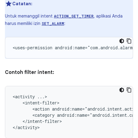
Catatan:
Untuk memanggil intent
, aplikasi Anda
ACTION_SET_TIMER
harus memiliki izin
:
SET_ALARM
<uses-permission
android:name="com.android.alarm.p
Contoh filter intent:
<activity
<action
android:name="android.intent.actio
<category
android:name="android.intent.cat
</intent-filter>

</activity>