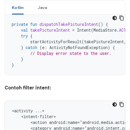
Kotlin
Java
private
fun
dispatchTakePictureIntent
()
{
val
takePictureIntent
=
Intent
(
MediaStore
.
ACTI
try
{
startActivityForResult
(
takePictureIntent
,
}
catch
(
e
:
ActivityNotFoundException
)
{
// Display error state to the user.
}
}
Contoh filter intent:
<activity
<action
android:name="android.media.action
<category
android:name="android.intent.cat