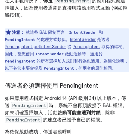
在大多數情況下，
傳送
PendingIntent
的應用程式應選
擇加入，因為使用者通常是直接與該應用程式互動 (例如輕
觸按鈕)。
注意：
就這些 BAL 限制而言，
和
IntentSender
的處理方式類似。
IntentSender
是透過
PendingIntent
PendingIntent.getIntentSender
從
PendingIntent
取得的權杖。
因此，當您使用
啟動活動時，適用於
IntentSender
的所有選擇加入規則和行為也適用。為簡化說明，
PendingIntent
以下各節主要會提及
，但兩者的原則相同。
PendingIntent
傳送者必須選擇使用 Pending
Intent
如果應用程式指定 Android 14 (API 級別 34) 以上版本，傳
送
PendingIntent
時，系統不會再預設授予 BAL 權限。
如未明確選擇加入，活動啟動
可能會遭到封鎖
，除非
PendingIntent
的建立者已授予自己的權限。
為確保啟動成功，傳送者應呼叫