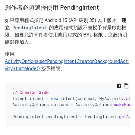
創作者必須選擇使用 Pending
Intent
如果應用程式指定 Android 15 (API 級別 35) 以上版本，
建
立
PendingIntent
的應用程式預設不會授予背景啟動權
限。如要允許寄件者使用應用程式的 BAL 權限，您必須明
確選擇加入。
使用
ActivityOptions.setPendingIntentCreatorBackgroundActi
vityStartMode()
授予權限。
// Creator Side
Intent
intent
=
new
Intent
(
context
,
MyActivity
.
cla
ActivityOptions
options
=
ActivityOptions
.
makeBasi
PendingIntent
pendingIntent
=
PendingIntent
.
getAct