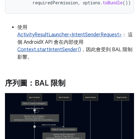
requiredPermission
,
options
.
toBundle
())
使用
ActivityResultLauncher<IntentSenderRequest>
： 這
個 AndroidX API 會在內部使用
Context.startIntentSender()
，因此會受到 BAL 限制
影響。
序列圖：BAL 限制