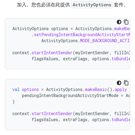
加入。您也必須在此提供
ActivityOptions
套件。
ActivityOptions
options
=
ActivityOptions
.
makeBasi
.
setPendingIntentBackgroundActivityStartMo
ActivityOptions
.
MODE_BACKGROUND_ACTIV
context
.
startIntentSender
(
myIntentSender
,
fillInIn
flagsValues
,
extraFlags
,
options
.
toBundle
(
val
options
=
ActivityOptions
.
makeBasic
().
apply
{
pendingIntentBackgroundActivityStartMode
=
Act
}
context
.
startIntentSender
(
myIntentSender
,
fillInIn
flagsValues
,
extraFlags
,
options
.
toBundle
(