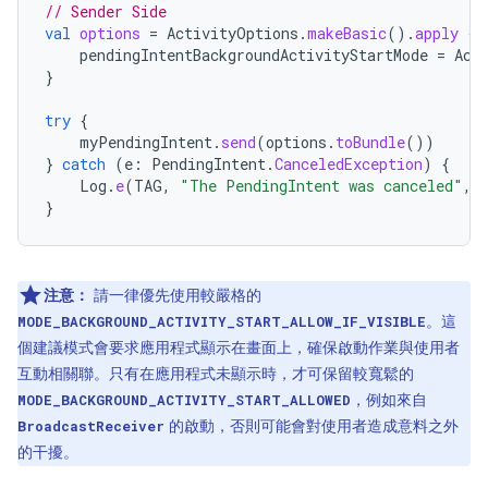
// Sender Side
val
options
=
ActivityOptions
.
makeBasic
().
apply
{
pendingIntentBackgroundActivityStartMode
=
Act
}
try
{
myPendingIntent
.
send
(
options
.
toBundle
())
}
catch
(
e
:
PendingIntent
.
CanceledException
)
{
Log
.
e
(
TAG
,
"The PendingIntent was canceled"
,
}
注意：
請一律優先使用較嚴格的
。這
MODE_BACKGROUND_ACTIVITY_START_ALLOW_IF_VISIBLE
個建議模式會要求應用程式顯示在畫面上，確保啟動作業與使用者
互動相關聯。只有在應用程式未顯示時，才可保留較寬鬆的
，例如來自
MODE_BACKGROUND_ACTIVITY_START_ALLOWED
的啟動，否則可能會對使用者造成意料之外
BroadcastReceiver
的干擾。