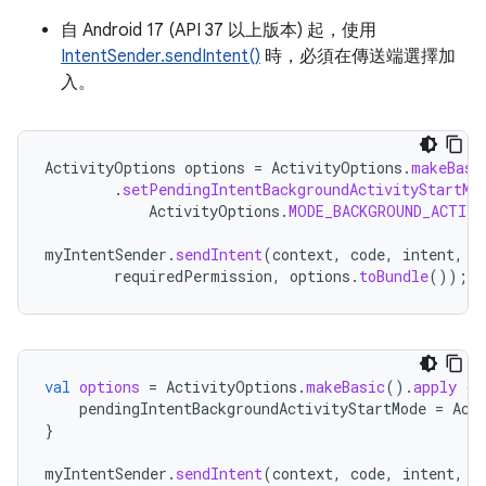
自 Android 17 (API 37 以上版本) 起，使用
IntentSender.sendIntent()
時，必須在傳送端選擇加
入。
ActivityOptions
options
=
ActivityOptions
.
makeBasi
.
setPendingIntentBackgroundActivityStartMo
ActivityOptions
.
MODE_BACKGROUND_ACTIV
myIntentSender
.
sendIntent
(
context
,
code
,
intent
,
o
requiredPermission
,
options
.
toBundle
());
val
options
=
ActivityOptions
.
makeBasic
().
apply
{
pendingIntentBackgroundActivityStartMode
=
Act
}
myIntentSender
.
sendIntent
(
context
,
code
,
intent
,
o