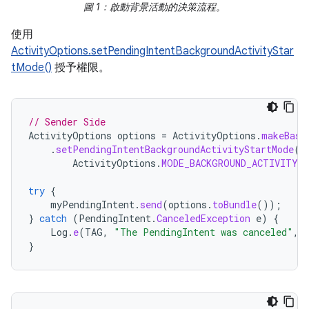
圖 1：啟動背景活動的決策流程。
使用
ActivityOptions.setPendingIntentBackgroundActivityStar
tMode()
授予權限。
// Sender Side
ActivityOptions
options
=
ActivityOptions
.
makeBasi
.
setPendingIntentBackgroundActivityStartMode
(
ActivityOptions
.
MODE_BACKGROUND_ACTIVITY_
try
{
myPendingIntent
.
send
(
options
.
toBundle
());
}
catch
(
PendingIntent
.
CanceledException
e
)
{
Log
.
e
(
TAG
,
"The PendingIntent was canceled"
,
}