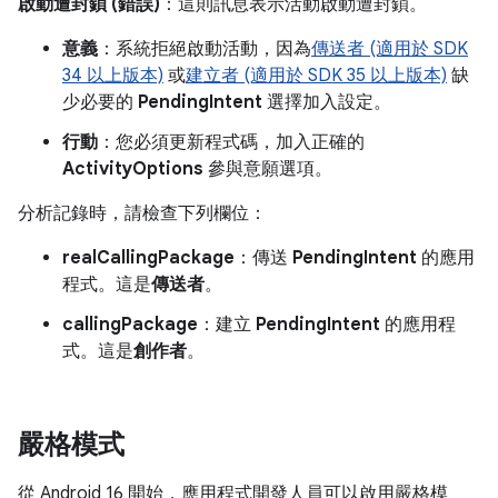
啟動遭封鎖 (錯誤)
：這則訊息表示活動啟動遭封鎖。
意義
：系統拒絕啟動活動，因為
傳送者 (適用於 SDK
34 以上版本)
或
建立者 (適用於 SDK 35 以上版本)
缺
少必要的
PendingIntent
選擇加入設定。
行動
：您必須更新程式碼，加入正確的
ActivityOptions
參與意願選項。
分析記錄時，請檢查下列欄位：
realCallingPackage
：傳送
PendingIntent
的應用
程式。這是
傳送者
。
callingPackage
：建立
PendingIntent
的應用程
式。這是
創作者
。
嚴格模式
從 Android 16 開始，應用程式開發人員可以啟用嚴格模