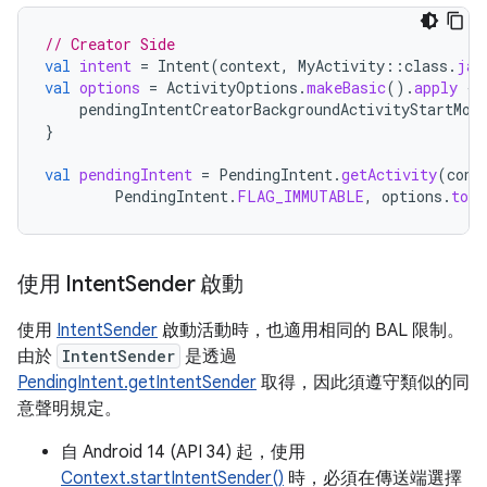
// Creator Side
val
intent
=
Intent
(
context
,
MyActivity
::
class
.
jav
val
options
=
ActivityOptions
.
makeBasic
().
apply
{
pendingIntentCreatorBackgroundActivityStartMod
}
val
pendingIntent
=
PendingIntent
.
getActivity
(
cont
PendingIntent
.
FLAG_IMMUTABLE
,
options
.
toBu
使用 Intent
Sender 啟動
使用
IntentSender
啟動活動時，也適用相同的 BAL 限制。
由於
IntentSender
是透過
PendingIntent.getIntentSender
取得，因此須遵守類似的同
意聲明規定。
自 Android 14 (API 34) 起，使用
Context.startIntentSender()
時，必須在傳送端選擇